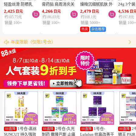
轻盈丝滑 防晒乳
膏药贴 肩周消炎关
燥暗沉细腻肌肤 外
24g 3个
SPF50+ PA++++
节颈椎疼 4.6×7.2cm
泌体精华液保湿面膜
疮 去痘
2,425
4,266
2,479
4,536
日元
日元
日元
日



50ml 3个装 阻隔紫
120贴 3个装【第3类
7片 3个装 Exosome
舒缓炎症
约105.75元
约186.03元
约108.1元
约197.8元
外线 持久耐水 户外
医药品】
增加肌肤弹力透明感
类医药品
销量 100+
销量 100+
销量 5000+
销量 100
防晒 多重保护 清爽
热卖
杂志推荐
松本清购物须知
不粘腻
物流时效（最快4天到达！）


年度限额（仅限1号仓）
同仓库满5000日元包邮（仅限中国大陆地区）
松本清粉丝群来啦！
跳转搜索结果
1号仓-高丝
2号仓-久光
1号仓-
2
88直降
88直降
88直降
88直降
SUNCUT 持久强效
制药 撒隆巴斯 止痛
Lululun 抗衰改善干
狮王 PAI