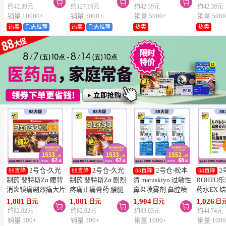



维生素C深
约42.39元
约127.16元
约42.39元
约42.39元
片
销量 10000+
销量 5000+
销量 5000+
销量 5000
热卖
杂志推荐
热卖
杂志推荐
热卖
热卖
2号仓-久光
2号仓-久光
2号仓-松本
2
88直降
88直降
88直降
88直降
制药 斐特斯Zα 腰背
制药 斐特斯Zα 剧烈
清 matuskiyo 过敏性
ROHTO
消炎镇痛剧烈痛大片
疼痛止痛膏药 腰腿
鼻炎喷雾剂 鼻腔喷
药水EX 
膏药贴 温感
疼痛 温感 7×10cm
雾 缓解鼻塞流涕
药水 0.5m
1,881
1,881
1,904
1,026
日元
日元
日元
日



10×14cm 7贴【第2
14贴【第2类医药
30ml【第2类医药
【第2类
约82.02元
约82.02元
约83.03元
约44.74元
类医药品】
品】
品】 3个装
【寒冷地
销量 500+
销量 500+
销量 1000+
销量 1000