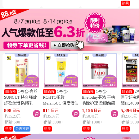
冻结】
热卖
1号仓-高丝
1号仓-
1号仓-
2
88直降
88直降
88直降
88直降
SUNCUT 持久强效
ROHTO乐敦
finetoday芬浓 干枯
医学研究
轻盈丝滑 防晒乳
MelanoCC 深度清洁
毛躁护理 柔顺触感
酶HQ400
SPF50+ PA++++
酵素洗面奶 130g
滋润修护 发膜 230g
胶囊 促
808
811
1,156
5,396
日元
日元
日元
日



50ml
降三高 12
约35.23元
约35.37元
约50.41元
约235.3元
销量 500+
销量 5000+
销量 1000+
销量 5000
热卖
杂志推荐
热卖
热卖
热卖