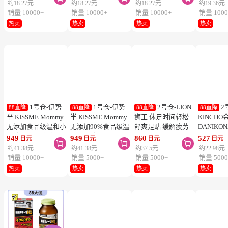
1号仓-Kao花
1号仓-Kao花
1号仓-Kao花
1
88直降
88直降
88直降
88直降
王 Laurier乐而雅 F系
王 Laurier乐而雅 F系
王 Laurier乐而雅 F系
乐而雅 
列敏感肌超薄日用卫
列敏感肌超薄日用卫
列敏感肌超量夜用卫
柔日用卫
生巾 有护翼 25cm17
生巾 有护翼 22.5cm
生巾 有护翼 40cm 7
翼 20.5cm
419
419
419
444
日元
日元
日元
日元



片
20片
片
列零触感
约18.27元
约18.27元
约18.27元
约19.36元
销量 10000+
销量 10000+
销量 10000+
销量 1000
热卖
热卖
热卖
热卖
1号仓-伊势
1号仓-伊势
2号仓-LION
2
88直降
88直降
88直降
88直降
半 KISSME Mommy
半 KISSME Mommy
狮王 休足时间轻松
KINCHO
无添加食品级温和小
无添加90%食品级温
舒爽足贴 缓解疲劳
DANIKO
熊防晒霜 儿童防晒
和小熊防晒啫喱 儿
18片
被褥用清
949
949
860
527
日元
日元
日元
日元



霜 SPF50+ PA++++
童防晒霜 SPF33／
2个装
约41.38元
约41.38元
约37.5元
约22.98元
50g
PA+++ 100g
销量 10000+
销量 5000+
销量 5000+
销量 5000