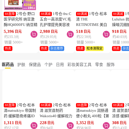
热卖
热卖
热卖
热卖
2号仓-野口
1号仓-fru:C
1号仓-松本
1
88直降
88满减
88满减
88满减
医学研究所 纳豆激
五合一高浓度VC毛
清 THE
Lululu
酶HQ4000FU 纳豆精
孔护理提亮美容液
RETINOTIME 美白
燥暗沉细
胶囊 促进血栓溶解
28ml 减少毛孔 懒人
系列 维C诱导体 烟
泌体精华
5,396
2,980
518
918
日元
日元
日元
日元



降三高 120粒
护肤
酰胺 奢华面膜 1片
7片 Exos
约235.3元
约129.95元
约22.59元
约40.03元
肤弹力透
销量 5000+
销量 5000+
销量 5000+
销量 1000
热卖
热卖
杂志推荐
热卖
松本清限定
热卖
杂
医药品
护肤
保健品
个护
日用
彩妆美容工具
零食
服饰