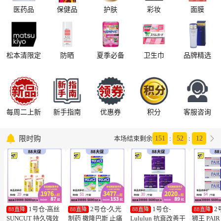
医药品
保健品
护肤
彩妆
面膜
松本清限定
防晒
夏季必备
卫生巾
品牌精选
每周二上新
新手指南
优惠券
积分
客服咨询

限时购

本场结束剩余
151
:
52
:
11
1号仓-高丝
2号仓-久光
1号仓-
2
88直降
88直降
88直降
88直降
SUNCUT 持久强效
制药 撒隆巴斯 止痛
Lululun 抗衰改善干
狮王 PAI