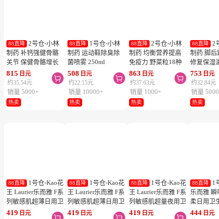
2号仓-小林
1号仓-小林
2号仓-小林
2
88直降
88直降
88直降
88直降
制药 补钙强健骨骼
制药 运动鞋除臭除
制药 均衡营养提高
制药 脚
关节 保健骨骼增长
菌喷雾 250ml
免疫力 野菜粒18种
修复保湿
钙镁片 240粒
蔬菜浓缩纤维素 150
足膏 30g
815
508
863
753
日元
日元
日元
日元



粒 防止便秘促进毒
约35.54元
约22.15元
约37.63元
约32.84元
素排泄
销量 5000+
销量 10000+
销量 1000+
销量 5000
热卖
热卖
热卖
热卖