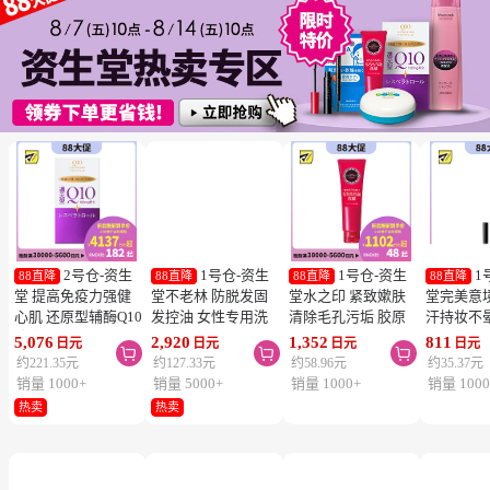
2号仓-资生
1号仓-资生
1号仓-资生
1
88直降
88直降
88直降
88直降
堂 提高免疫力强健
堂不老林 防脱发固
堂水之印 紧致嫰肤
堂完美意
心肌 还原型辅酶Q10
发控油 女性专用洗
清除毛孔污垢 胶原
汗持妆不
胶囊白金版 60粒
发水 240ml
蛋白洗面奶 130g
旋转眉笔 B
5,076
2,920
1,352
811
日元
日元
日元
日元



SHISEIDO 美容养颜
SHISEIDO SERUM
SHISEIDO
棕色 0.17
约221.35元
约127.33元
约58.96元
约35.37元
补元气抗衰 维护心
NOIR 促进血液循环
AQUALABEL 温和
SHISEIDO
销量 1000+
销量 5000+
销量 1000+
销量 1000
血管健康
去除污垢皮脂
洗净不紧绷
INTEGR
热卖
热卖
笔触顺滑