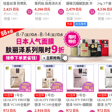
轻盈丝滑 防晒乳
膏药贴 肩周消炎关
燥暗沉细腻肌肤 外
24g 3个
SPF50+ PA++++
节颈椎疼 4.6×7.2cm
泌体精华液保湿面膜
疮 去痘
2,425
4,266
2,479
4,536
日元
日元
日元
日



50ml 3个装 阻隔紫
120贴 3个装【第3类
7片 3个装 Exosome
舒缓炎症
约105.75元
约186.03元
约108.1元
约197.8元
外线 持久耐水 户外
医药品】
增加肌肤弹力透明感
类医药品
销量 100+
销量 100+
销量 5000+
销量 100
防晒 多重保护 清爽
热卖
杂志推荐
不粘腻
1号仓-
1号仓-
1号仓-
1
88直降
88直降
88直降
88直降
QUALITY FIRST肤
QUALITY FIRST肤
QUALITY FIRST肤
QUALITY
丽泽 VC100全能护
丽泽 VC100全能护
丽泽 NMN+烟酰胺
丽泽 元气
理面膜 7片
理面膜 7片 3个装
多重焕活面膜 7片
白保湿面
972
2,916
972
972
日元
日元
日元
日元