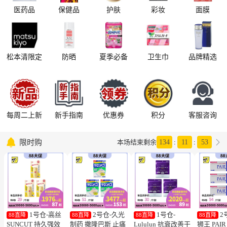
医药品
保健品
护肤
彩妆
面膜
松本清限定
防晒
夏季必备
卫生巾
品牌精选
每周二上新
新手指南
优惠券
积分
客服咨询

限时购

本场结束剩余
134
:
11
:
52
1号仓-高丝
2号仓-久光
1号仓-
2
88直降
88直降
88直降
88直降
SUNCUT 持久强效
制药 撒隆巴斯 止痛
Lululun 抗衰改善干
狮王 PAI