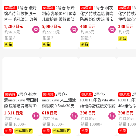
1号仓-漫丹
2号仓-原泽
1号仓-桐灰
1
88满减
88满减
88满减
88满减
缤若诗 卸妆护肤三
制药 乳酸菌+叶黄素
化学 持续温热 御寒
化学 持续
合一 毛孔清洁 改善
儿童护眼 缓解眼部
防寒 均匀发热 暖宝
便携 掌心
暗沉 免洗卸妆水
疲劳 软胶囊 60粒
宝 10片 粘贴型
暖宝宝 1
1,280
5,080
468
388
日元
日元
日元
日元



400ml
型
约56.07元
约222.53元
约20.5元
约17元
销量 8
销量 3
销量 3
新品
新品
新品
新品
2号仓-松本
2号仓-
2号仓-
2
88直降
88满减
88满减
88满减
清matsukiyo 帝国制
matsukiyo 人工泪液
ROHTO乐敦Vita 40α
ROHTO乐
药 缓解筋骨疼痛ID
滴眼液 0.5ml×30支
维他命舒缓疲劳眼药
40α维他
温感贴 14cm×10cm
裸眼/隐形眼镜两用
水 清凉度3
清凉眼药水
1,311
618
298
298
日元
日元
日元
日元



28片【第2类医药
【第3类医药品】
12ml【第3类医药
12ml【
约57.43元
约27.07元
约13.05元
约13.05元
品】
【寒冷地区勿拍，易
品】【寒冷地区勿
品】【寒
销量 10000+
销量 10000+
销量 10000+
销量 1000
冻结】
拍，易冻结】
拍，易冻
热卖
松本清限定
热卖
松本清限定
热卖
热卖