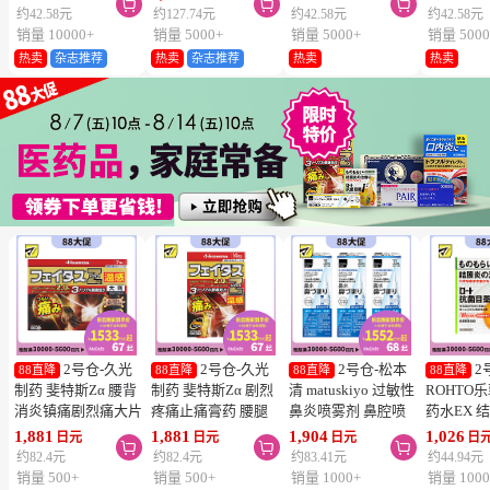



维生素C深
约42.58元
约127.74元
约42.58元
约42.58元
片
销量 10000+
销量 5000+
销量 5000+
销量 5000
热卖
杂志推荐
热卖
杂志推荐
热卖
热卖
2号仓-久光
2号仓-久光
2号仓-松本
2
88直降
88直降
88直降
88直降
制药 斐特斯Zα 腰背
制药 斐特斯Zα 剧烈
清 matuskiyo 过敏性
ROHTO
消炎镇痛剧烈痛大片
疼痛止痛膏药 腰腿
鼻炎喷雾剂 鼻腔喷
药水EX 
膏药贴 温感
疼痛 温感 7×10cm
雾 缓解鼻塞流涕
药水 0.5m
1,881
1,881
1,904
1,026
日元
日元
日元
日



10×14cm 7贴【第2
14贴【第2类医药
30ml【第2类医药
【第2类
约82.4元
约82.4元
约83.41元
约44.94元
类医药品】
品】
品】 3个装
【寒冷地
销量 500+
销量 500+
销量 1000+
销量 1000