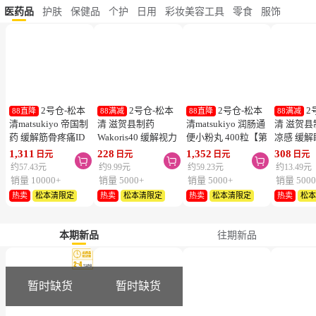
医药品
护肤
保健品
个护
日用
彩妆美容工具
零食
服饰
2号仓-松本
2号仓-松本
2号仓-松本
2
88直降
88满减
88直降
88满减
清matsukiyo 帝国制
清 滋贺县制药
清matsukiyo 润肠通
清 滋贺县
药 缓解筋骨疼痛ID
Wakoris40 缓解视力
便小粉丸 400粒【第
凉感 缓
温感贴 14cm×10cm
疲劳改善眼充血眼药
2类医药品】
眼药水 15
1,311
228
1,352
308
日元
日元
日元
日元



28片【第2类医药
水 15ml【第3类医药
医药品】
约57.43元
约9.99元
约59.23元
约13.49元
品】
品】【寒冷地区勿
勿拍，易
销量 10000+
销量 5000+
销量 5000+
销量 5000
拍，易冻结】
热卖
松本清限定
热卖
松本清限定
热卖
松本清限定
热卖
松
本期新品
往期新品
暂时缺货
暂时缺货