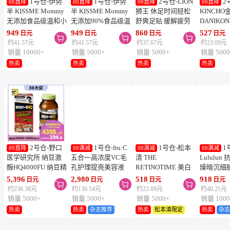
1号仓-伊势
1号仓-伊势
2号仓-LION
2
88直降
88直降
88直降
88直降
半 KISSME Mommy
半 KISSME Mommy
狮王 休足时间轻松
KINCHO
无添加食品级温和小
无添加90%食品级温
舒爽足贴 缓解疲劳
DANIKO
熊防晒霜 儿童防晒
和小熊防晒啫喱 儿
18片
被褥用清
949
949
860
527
日元
日元
日元
日元



霜 SPF50+ PA++++
童防晒霜 SPF33／
2个装
约41.57元
约41.57元
约37.67元
约23.09元
50g
PA+++ 100g
销量 10000+
销量 5000+
销量 5000+
销量 5000
热卖
热卖
热卖
热卖
2号仓-野口
1号仓-fru:C
1号仓-松本
1
88直降
88满减
88满减
88满减
医学研究所 纳豆激
五合一高浓度VC毛
清 THE
Lululu
酶HQ4000FU 纳豆精
孔护理提亮美容液
RETINOTIME 美白
燥暗沉细
胶囊 促进血栓溶解
28ml 减少毛孔 懒人
系列 维C诱导体 烟
泌体精华
5,396
2,980
518
918
日元
日元
日元
日元



降三高 120粒
护肤
酰胺 奢华面膜 1片
7片 Exos
约236.38元
约130.54元
约22.69元
约40.21元
肤弹力透
销量 5000+
销量 5000+
销量 5000+
销量 1000
热卖
热卖
杂志推荐
热卖
松本清限定
热卖
杂