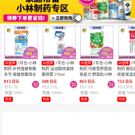
2号仓-小林
1号仓-小林
2号仓-小林
2
88直降
88直降
88直降
88直降
制药 补钙强健骨骼
制药 运动鞋除臭除
制药 均衡营养提高
制药 脚
关节 保健骨骼增长
菌喷雾 250ml
免疫力 野菜粒18种
修复保湿
钙镁片 240粒
蔬菜浓缩纤维素 150
足膏 30g
815
508
863
753
日元
日元
日元
日元



粒 防止便秘促进毒
约35.7元
约22.25元
约37.8元
约32.99元
素排泄
销量 5000+
销量 10000+
销量 1000+
销量 5000
热卖
热卖
热卖
热卖