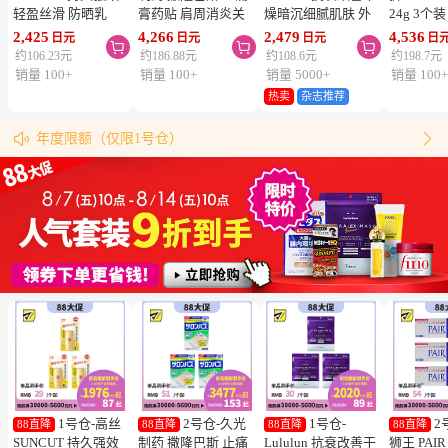
轻盈丝滑 防晒乳
膏药贴 肩周消炎关
燥暗沉细腻肌肤 外
24g 3个
SPF50+ PA++++
节颈椎疼 4.6×7.2cm
泌体精华液保湿面膜
疮 去痘
2,425
4,266
2,479
4,536
日元
日元
日元
日



50ml 3个装 阻隔紫
120贴 3个装【第3类
7片 3个装 Exosome
舒缓炎症
约106.23元
约186.88元
约108.6元
约198.7元
外线 持久耐水 户外
医药品】
增加肌肤弹力透明感
类医药品
销量 100+
销量 100+
销量 5000+
销量 100
防晒 多重保护 清爽
热卖
杂志推荐
松本清购物须知
不粘腻
物流时效（最快4天到达！）


年度限额（仅限1号仓）
同仓库满5000日元包邮（仅限中国大陆地区）
松本清粉丝群来啦！
跳转搜索结果
1号仓-高丝
2号仓-久光
1号仓-
2
88直降
88直降
88直降
88直降
SUNCUT 持久强效
制药 撒隆巴斯 止痛
Lululun 抗衰改善干
狮王 PAI