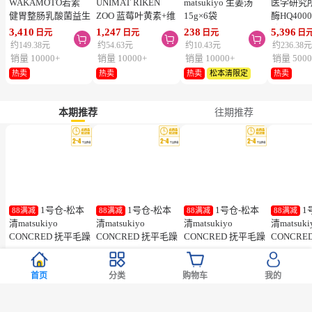
WAKAMOTO若素
UNIMAT RIKEN
matsukiyo 生姜汤
医学研究
健胃整肠乳酸菌益生
ZOO 蓝莓叶黄素+维
15g×6袋
酶HQ400
菌酵素丸 1000粒装
生素A咀嚼片保护青
胶囊 促
3,410
1,247
238
5,396
日元
日元
日元
日



少年视力缓解成人眼
降三高 12
约149.38元
约54.63元
约10.43元
约236.38
疲劳 蓝莓味 150片
销量 10000+
销量 10000+
销量 10000+
销量 5000
热卖
热卖
热卖
松本清限定
热卖
本期推荐
往期推荐
1号仓-松本
1号仓-松本
1号仓-松本
1
88满减
88满减
88满减
88满减
清matsukiyo
清matsukiyo
清matsukiyo
清matsuki
CONCRED 抚平毛躁
CONCRED 抚平毛躁
CONCRED 抚平毛躁
CONCRE
丝滑垂顺 氨基酸修
丝滑垂顺 密集修护
丝滑垂顺 氨基酸修
丝滑垂顺
1,880
1,880
1,480
1,480
日元
日元
日元
日



护 洗发水 400ml
护发素 400g
护 洗发水 补充装
护发素 补充
约82.36元
约82.36元
约64.83元
约64.83元
首页
分类
购物车
我的
350ml
销量 18
销量 12
销量 11
销量 5
松本清限定
新品
松本清限定
新品
松本清限定
新品
松本清限