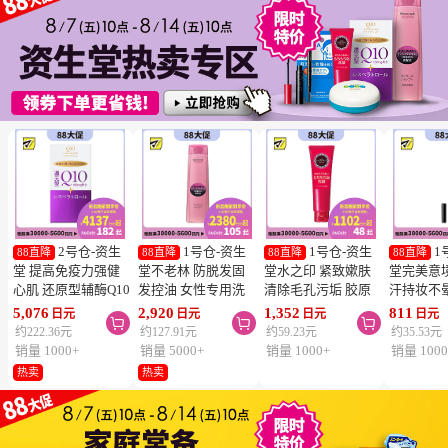
2号仓-资生
1号仓-资生
1号仓-资生
1
88直降
88直降
88直降
88直降
堂 提高免疫力强健
堂不老林 防脱发固
堂水之印 紧致嫰肤
堂完美意
心肌 还原型辅酶Q10
发控油 女性专用洗
清除毛孔污垢 胶原
汗持妆不
胶囊白金版 60粒
发水 240ml
蛋白洗面奶 130g
旋转眉笔 B
5,076
2,920
1,352
811
日元
日元
日元
日元



SHISEIDO 美容养颜
SHISEIDO SERUM
SHISEIDO
棕色 0.17
约222.36元
约127.91元
约59.23元
约35.53元
补元气抗衰 维护心
NOIR 促进血液循环
AQUALABEL 温和
SHISEIDO
销量 1000+
销量 5000+
销量 1000+
销量 1000
血管健康
去除污垢皮脂
洗净不紧绷
INTEGR
热卖
热卖
笔触顺滑