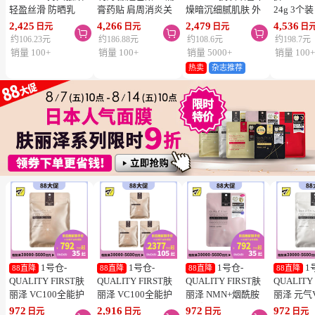
轻盈丝滑 防晒乳
膏药贴 肩周消炎关
燥暗沉细腻肌肤 外
24g 3个
SPF50+ PA++++
节颈椎疼 4.6×7.2cm
泌体精华液保湿面膜
疮 去痘
2,425
4,266
2,479
4,536
日元
日元
日元
日



50ml 3个装 阻隔紫
120贴 3个装【第3类
7片 3个装 Exosome
舒缓炎症
约106.23元
约186.88元
约108.6元
约198.7元
外线 持久耐水 户外
医药品】
增加肌肤弹力透明感
类医药品
销量 100+
销量 100+
销量 5000+
销量 100
防晒 多重保护 清爽
热卖
杂志推荐
不粘腻
1号仓-
1号仓-
1号仓-
1
88直降
88直降
88直降
88直降
QUALITY FIRST肤
QUALITY FIRST肤
QUALITY FIRST肤
QUALITY
丽泽 VC100全能护
丽泽 VC100全能护
丽泽 NMN+烟酰胺
丽泽 元气
理面膜 7片
理面膜 7片 3个装
多重焕活面膜 7片
白保湿面
972
2,916
972
972
日元
日元
日元
日元