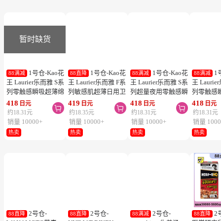
暂时缺货
1号仓-Kao花
1号仓-Kao花
1号仓-Kao花
1
88满减
88直降
88满减
88满减
王 Laurier乐而雅 S系
王 Laurier乐而雅 F系
王 Laurier乐而雅 S系
王 Lauri
列零触感瞬吸超薄绵
列敏感肌超薄日用卫
列超量夜用零触感瞬
列零触感
柔日用卫生巾姨妈巾
生巾 有护翼 25cm17
吸超薄棉柔1mm护
柔日用卫
418
419
418
418
日元
日元
日元
日元



25cm 19片
片
翼卫生巾姨妈巾
20.5cm 2
约18.31元
约18.35元
约18.31元
约18.31元
35cm 13片
销量 10000+
销量 10000+
销量 10000+
销量 1000
热卖
热卖
热卖
热卖
2号仓-
2号仓-
2号仓-
2
88直降
88直降
88满减
88直降