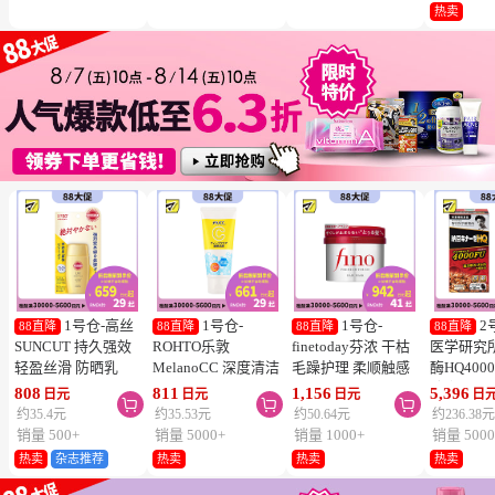
冻结】
热卖
1号仓-高丝
1号仓-
1号仓-
2
88直降
88直降
88直降
88直降
SUNCUT 持久强效
ROHTO乐敦
finetoday芬浓 干枯
医学研究
轻盈丝滑 防晒乳
MelanoCC 深度清洁
毛躁护理 柔顺触感
酶HQ400
SPF50+ PA++++
酵素洗面奶 130g
滋润修护 发膜 230g
胶囊 促
808
811
1,156
5,396
日元
日元
日元
日



50ml
降三高 12
约35.4元
约35.53元
约50.64元
约236.38
销量 500+
销量 5000+
销量 1000+
销量 5000
热卖
杂志推荐
热卖
热卖
热卖