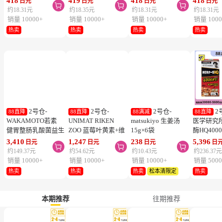
冻结】
拍，易冻结】
拍，易冻
热卖
松本清限定
热卖
松本清限定
热卖
热卖
暂时缺货
1号仓-Kao花
1号仓-Kao花
1号仓-Kao花
1
88满减
88直降
88满减
88满减
王 Laurier乐而雅 S系
王 Laurier乐而雅 F系
王 Laurier乐而雅 S系
王 Lauri
列零触感瞬吸超薄绵
列敏感肌超薄日用卫
列超量夜用零触感瞬
列零触感
柔日用卫生巾姨妈巾
生巾 有护翼 25cm17
吸超薄棉柔1mm护
柔日用卫
418
419
418
418
日元
日元
日元
日元



25cm 19片
片
翼卫生巾姨妈巾
20.5cm 2
约18.31元
约18.35元
约18.31元
约18.31元
35cm 13片
销量 10000+
销量 10000+
销量 10000+
销量 1000
热卖
热卖
热卖
热卖