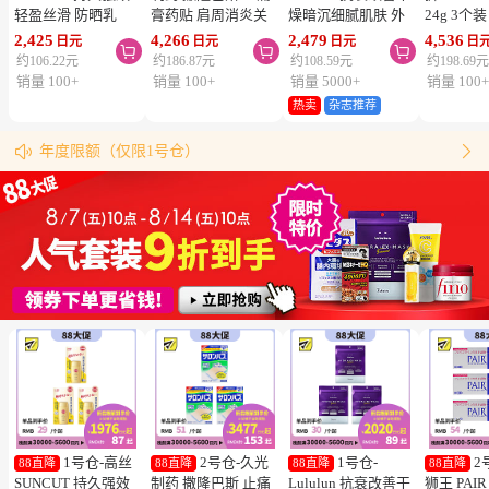
轻盈丝滑 防晒乳
膏药贴 肩周消炎关
燥暗沉细腻肌肤 外
24g 3个
SPF50+ PA++++
节颈椎疼 4.6×7.2cm
泌体精华液保湿面膜
疮 去痘
2,425
4,266
2,479
4,536
日元
日元
日元
日



50ml 3个装 阻隔紫
120贴 3个装【第3类
7片 3个装 Exosome
舒缓炎症
约106.22元
约186.87元
约108.59元
约198.69
外线 持久耐水 户外
医药品】
增加肌肤弹力透明感
类医药品
销量 100+
销量 100+
销量 5000+
销量 100
防晒 多重保护 清爽
松本清购物须知
热卖
杂志推荐
物流时效（最快4天到达！）
不粘腻
年度限额（仅限1号仓）


同仓库满5000日元包邮（仅限中国大陆地区）
松本清粉丝群来啦！
跳转搜索结果
1号仓-高丝
2号仓-久光
1号仓-
2
88直降
88直降
88直降
88直降
SUNCUT 持久强效
制药 撒隆巴斯 止痛
Lululun 抗衰改善干
狮王 PAI