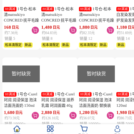
婴儿肌 超保湿补水
佑天兰 玻尿酸 保湿
QUALITY FIRST肤
佑天兰 蜂
玻尿酸面膜 粉色款 5
美肌 黄金果冻面膜 3
丽泽 VC100全能护
紧致 黄金
片 Mandom Lucido
片
理面膜 7片
片
698
658
972
658
日元
日元
日元
日元



曼丹
约30.58元
约28.82元
约42.58元
约28.82元
销量 10000+
销量 10000+
销量 10000+
销量 1000
热卖
热卖
热卖
杂志推荐
热卖
1号仓-松本
1号仓-松本
1号仓-松本
1
88满减
88满减
88满减
88满减
清matsukiyo
清matsukiyo
清matsukiyo
白发染发
CONCRED 抚平毛躁
CONCRED 抚平毛躁
CONCRED 抚平毛躁
护发染发
丝滑垂顺 密集修护
丝滑垂顺 密集修护
丝滑垂顺 密集修护
物理染发
168
1,480
1,880
1,180
日元
日元
日元
日



洗发水+护发素试用
护发素 补充装 350g
护发素 400g
180g 自
约7.36元
约64.83元
约82.35元
约51.69元
装 10ml+10g
销量 5
销量 8
销量 12
销量 14
松本清限定
新品
松本清限定
新品
松本清限定
新品
新品