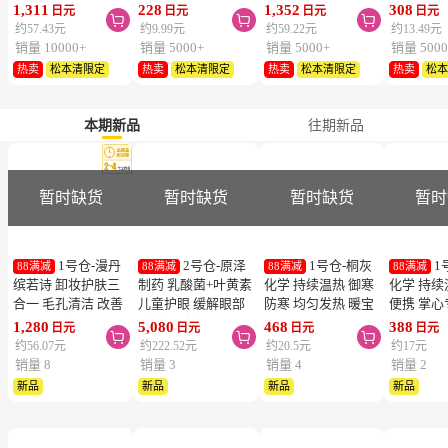
温感贴 14cm×10cm
疲劳改善眼充血眼药
2类医药品】
眼药水 15
1,311
228
1,352
308
日元
日元
日元
日元



28片【第2类医药
水 15ml【第3类医药
医药品】
约57.43元
约9.99元
约59.22元
约13.49元
品】
品】【寒冷地区勿
勿拍，易
销量 10000+
销量 5000+
销量 5000+
销量 5000
拍，易冻结】
热卖
松本清限定
热卖
松本清限定
热卖
松本清限定
热卖
松
本期新品
往期新品
暂时缺货
暂时缺货
暂时缺货
暂时
1号仓-漫丹
2号仓-原泽
1号仓-桐灰
1
88满减
88满减
88满减
88满减
缤若诗 卸妆护肤三
制药 乳酸菌+叶黄素
化学 持续温热 御寒
化学 持续
合一 毛孔清洁 改善
儿童护眼 缓解眼部
防寒 均匀发热 暖宝
便携 掌心
暗沉 免洗卸妆水
疲劳 软胶囊 60粒
宝 10片 粘贴型
暖宝宝 1
1,280
5,080
468
388