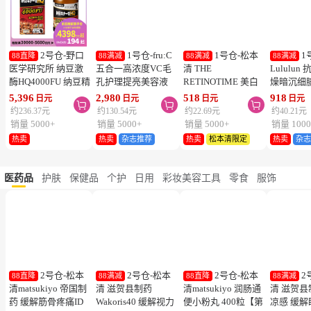
2号仓-野口
1号仓-fru:C
1号仓-松本
1
88直降
88满减
88满减
88满减
医学研究所 纳豆激
五合一高浓度VC毛
清 THE
Lululu
酶HQ4000FU 纳豆精
孔护理提亮美容液
RETINOTIME 美白
燥暗沉细
胶囊 促进血栓溶解
28ml 减少毛孔 懒人
系列 维C诱导体 烟
泌体精华
5,396
2,980
518
918
日元
日元
日元
日元



降三高 120粒
护肤
酰胺 奢华面膜 1片
7片 Exos
约236.37元
约130.54元
约22.69元
约40.21元
肤弹力透
销量 5000+
销量 5000+
销量 5000+
销量 1000
热卖
热卖
杂志推荐
热卖
松本清限定
热卖
杂
医药品
护肤
保健品
个护
日用
彩妆美容工具
零食
服饰
2号仓-松本
2号仓-松本
2号仓-松本
2
88直降
88满减
88直降
88满减
清matsukiyo 帝国制
清 滋贺县制药
清matsukiyo 润肠通
清 滋贺县
药 缓解筋骨疼痛ID
Wakoris40 缓解视力
便小粉丸 400粒【第
凉感 缓