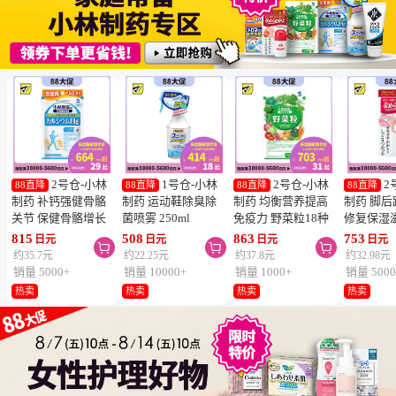
2号仓-小林
1号仓-小林
2号仓-小林
2
88直降
88直降
88直降
88直降
制药 补钙强健骨骼
制药 运动鞋除臭除
制药 均衡营养提高
制药 脚
关节 保健骨骼增长
菌喷雾 250ml
免疫力 野菜粒18种
修复保湿
钙镁片 240粒
蔬菜浓缩纤维素 150
足膏 30g
815
508
863
753
日元
日元
日元
日元



粒 防止便秘促进毒
约35.7元
约22.25元
约37.8元
约32.98元
素排泄
销量 5000+
销量 10000+
销量 1000+
销量 5000
热卖
热卖
热卖
热卖