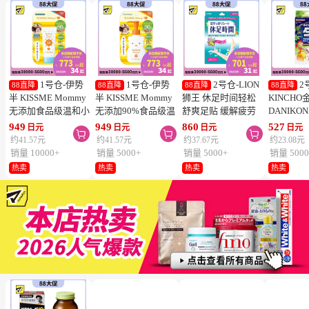
1号仓-伊势
1号仓-伊势
2号仓-LION
2
88直降
88直降
88直降
88直降
半 KISSME Mommy
半 KISSME Mommy
狮王 休足时间轻松
KINCHO
无添加食品级温和小
无添加90%食品级温
舒爽足贴 缓解疲劳
DANIKO
熊防晒霜 儿童防晒
和小熊防晒啫喱 儿
18片
被褥用清
949
949
860
527
日元
日元
日元
日元



霜 SPF50+ PA++++
童防晒霜 SPF33／
2个装
约41.57元
约41.57元
约37.67元
约23.08元
50g
PA+++ 100g
销量 10000+
销量 5000+
销量 5000+
销量 5000
热卖
热卖
热卖
热卖