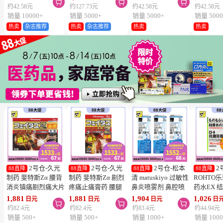



维生素C深
约42.58元
约127.73元
约42.58元
约42.58元
片
销量 10000+
销量 5000+
销量 5000+
销量 5000
热卖
杂志推荐
热卖
杂志推荐
热卖
热卖
2号仓-久光
2号仓-久光
2号仓-松本
2
88直降
88直降
88直降
88直降
制药 斐特斯Zα 腰背
制药 斐特斯Zα 剧烈
清 matuskiyo 过敏性
ROHTO
消炎镇痛剧烈痛大片
疼痛止痛膏药 腰腿
鼻炎喷雾剂 鼻腔喷
药水EX 
膏药贴 温感
疼痛 温感 7×10cm
雾 缓解鼻塞流涕
药水 0.5m
1,881
1,881
1,904
1,026
日元
日元
日元
日



10×14cm 7贴【第2
14贴【第2类医药
30ml【第2类医药
【第2类
约82.4元
约82.4元
约83.4元
约44.94元
类医药品】
品】
品】 3个装
【寒冷地
销量 500+
销量 500+
销量 1000+
销量 1000