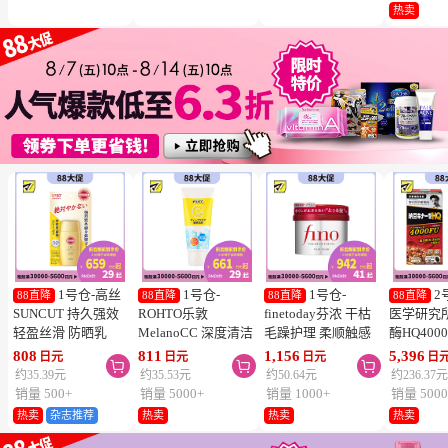
冻结】
热卖
1号仓-高丝
1号仓-
1号仓-
2
88直降
88直降
88直降
88直降
SUNCUT 持久强效
ROHTO乐敦
finetoday芬浓 干枯
医学研究
轻盈丝滑 防晒乳
MelanoCC 深度清洁
毛躁护理 柔顺触感
酶HQ400
SPF50+ PA++++
酵素洗面奶 130g
滋润修护 发膜 230g
胶囊 促
808
811
1,156
5,396
日元
日元
日元
日



50ml
降三高 12
约35.39元
约35.53元
约50.64元
约236.37
销量 500+
销量 5000+
销量 1000+
销量 5000
热卖
杂志推荐
热卖
热卖
热卖