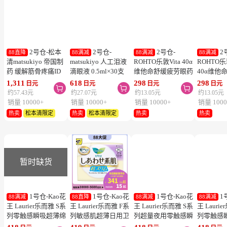
日元
日元
日元
日元



400ml
型
约56.07元
约222.52元
约20.5元
约17元
销量 8
销量 3
销量 4
销量 2
新品
新品
新品
新品
2号仓-松本
2号仓-
2号仓-
2
88直降
88满减
88满减
88满减
清matsukiyo 帝国制
matsukiyo 人工泪液
ROHTO乐敦Vita 40α
ROHTO乐
药 缓解筋骨疼痛ID
滴眼液 0.5ml×30支
维他命舒缓疲劳眼药
40α维他
温感贴 14cm×10cm
裸眼/隐形眼镜两用
水 清凉度3
清凉眼药水
1,311
618
298
298
日元
日元
日元
日元



28片【第2类医药
【第3类医药品】
12ml【第3类医药
12ml【
约57.43元
约27.07元
约13.05元
约13.05元
品】
【寒冷地区勿拍，易
品】【寒冷地区勿
品】【寒
销量 10000+
销量 10000+
销量 10000+
销量 1000