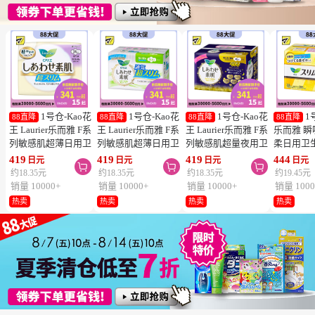
1号仓-Kao花
1号仓-Kao花
1号仓-Kao花
1
88直降
88直降
88直降
88直降
王 Laurier乐而雅 F系
王 Laurier乐而雅 F系
王 Laurier乐而雅 F系
乐而雅 
列敏感肌超薄日用卫
列敏感肌超薄日用卫
列敏感肌超量夜用卫
柔日用卫
生巾 有护翼 25cm17
生巾 有护翼 22.5cm
生巾 有护翼 40cm 7
翼 20.5cm
419
419
419
444
日元
日元
日元
日元



片
20片
片
列零触感
约18.35元
约18.35元
约18.35元
约19.45元
销量 10000+
销量 10000+
销量 10000+
销量 1000
热卖
热卖
热卖
热卖