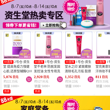
2号仓-资生
1号仓-资生
1号仓-资生
1
88直降
88直降
88直降
88直降
堂 提高免疫力强健
堂不老林 防脱发固
堂水之印 紧致嫰肤
堂完美意
心肌 还原型辅酶Q10
发控油 女性专用洗
清除毛孔污垢 胶原
汗持妆不
胶囊白金版 60粒
发水 240ml
蛋白洗面奶 130g
旋转眉笔 B
5,076
2,920
1,352
811
日元
日元
日元
日元



SHISEIDO 美容养颜
SHISEIDO SERUM
SHISEIDO
棕色 0.17
约222.35元
约127.91元
约59.22元
约35.53元
补元气抗衰 维护心
NOIR 促进血液循环
AQUALABEL 温和
SHISEIDO
销量 1000+
销量 5000+
销量 1000+
销量 1000
血管健康
去除污垢皮脂
洗净不紧绷
INTEGR
热卖
热卖
笔触顺滑