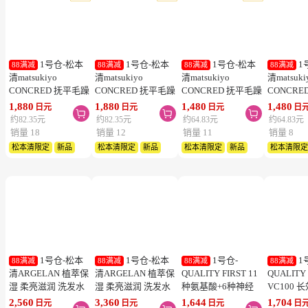
2号仓-
2号仓-
2号仓-
2
88直降
88直降
88满减
88直降
WAKAMOTO若素
UNIMAT RIKEN
matsukiyo 生姜汤
医学研究
健胃整肠乳酸菌益生
ZOO 蓝莓叶黄素+维
15g×6袋
酶HQ400
菌酵素丸 1000粒装
生素A咀嚼片保护青
胶囊 促
3,410
1,247
238
5,396
日元
日元
日元
日



少年视力缓解成人眼
降三高 12
约149.37元
约54.62元
约10.43元
约236.37
疲劳 蓝莓味 150片
销量 10000+
销量 10000+
销量 10000+
销量 5000
热卖
热卖
热卖
松本清限定
热卖
本期推荐
往期推荐
1号仓-松本
1号仓-松本
1号仓-松本
1
88满减
88满减
88满减
88满减
清matsukiyo
清matsukiyo
清matsukiyo
清matsuki
CONCRED 抚平毛躁
CONCRED 抚平毛躁
CONCRED 抚平毛躁
CONCRE
丝滑垂顺 氨基酸修
丝滑垂顺 密集修护
丝滑垂顺 氨基酸修
丝滑垂顺
1,880
1,880
1,480
1,480
日元
日元
日元
日



护 洗发水 400ml
护发素 400g
护 洗发水 补充装
护发素 补充
约82.35元
约82.35元
约64.83元
约64.83元
350ml
销量 18
销量 12
销量 11
销量 8