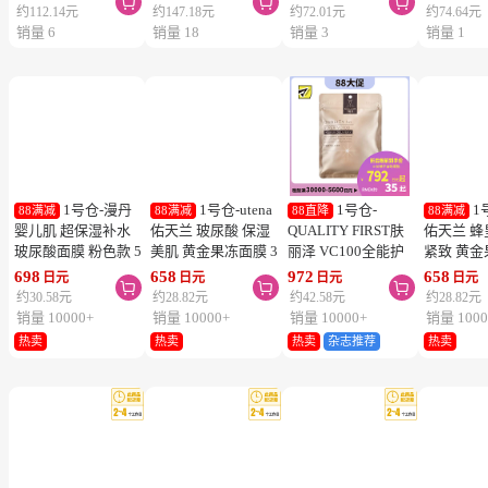
松本清限定
新品
松本清限定
新品
松本清限定
新品
松本清限
1号仓-松本
1号仓-松本
1号仓-
1
88满减
88满减
88满减
88满减
清ARGELAN 植萃保
清ARGELAN 植萃保
QUALITY FIRST 11
QUALITY 
湿 柔亮滋润 洗发水
湿 柔亮滋润 洗发水
种氨基酸+6种神经
VC100 
400ml＋护发素
450ml＋护发素
酰胺 深层补水 面膜
孔护理 面膜 
2,560
3,360
1,644
1,704
日元
日元
日元
日



400g 华丽花香 补充
450g 华丽花香
7片 3个装
装
约112.14元
约147.18元
约72.01元
约74.64元
装
销量 6
销量 18
销量 3
销量 1
1号仓-漫丹
1号仓-utena
1号仓-
1
88满减
88满减
88直降
88满减