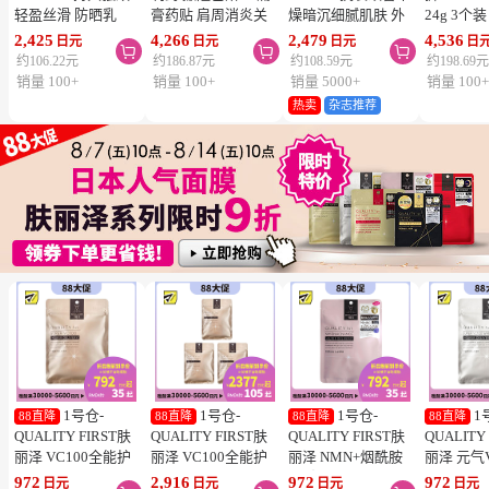
轻盈丝滑 防晒乳
膏药贴 肩周消炎关
燥暗沉细腻肌肤 外
24g 3个
SPF50+ PA++++
节颈椎疼 4.6×7.2cm
泌体精华液保湿面膜
疮 去痘
2,425
4,266
2,479
4,536
日元
日元
日元
日



50ml 3个装 阻隔紫
120贴 3个装【第3类
7片 3个装 Exosome
舒缓炎症
约106.22元
约186.87元
约108.59元
约198.69
外线 持久耐水 户外
医药品】
增加肌肤弹力透明感
类医药品
销量 100+
销量 100+
销量 5000+
销量 100
防晒 多重保护 清爽
热卖
杂志推荐
不粘腻
1号仓-
1号仓-
1号仓-
1
88直降
88直降
88直降
88直降
QUALITY FIRST肤
QUALITY FIRST肤
QUALITY FIRST肤
QUALITY
丽泽 VC100全能护
丽泽 VC100全能护
丽泽 NMN+烟酰胺
丽泽 元气
理面膜 7片
理面膜 7片 3个装
多重焕活面膜 7片
白保湿面
972
2,916
972
972
日元
日元
日元
日元