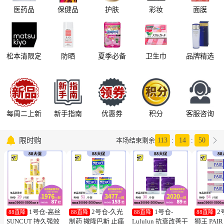
医药品
保健品
护肤
彩妆
面膜
松本清限定
防晒
夏季必备
卫生巾
品牌精选
每周二上新
新手指南
优惠券
积分
客服咨询

限时购

本场结束剩余
113
:
14
:
48
1号仓-高丝
2号仓-久光
1号仓-
2
88直降
88直降
88直降
88直降
SUNCUT 持久强效
制药 撒隆巴斯 止痛
Lululun 抗衰改善干
狮王 PAI