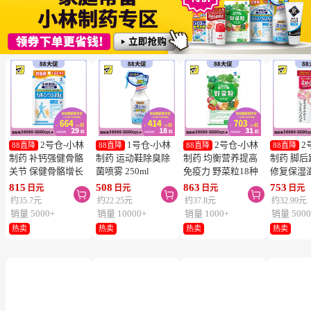
2号仓-小林
1号仓-小林
2号仓-小林
2
88直降
88直降
88直降
88直降
制药 补钙强健骨骼
制药 运动鞋除臭除
制药 均衡营养提高
制药 脚
关节 保健骨骼增长
菌喷雾 250ml
免疫力 野菜粒18种
修复保湿
钙镁片 240粒
蔬菜浓缩纤维素 150
足膏 30g
815
508
863
753
日元
日元
日元
日元



粒 防止便秘促进毒
约35.7元
约22.25元
约37.8元
约32.99元
素排泄
销量 5000+
销量 10000+
销量 1000+
销量 5000
热卖
热卖
热卖
热卖