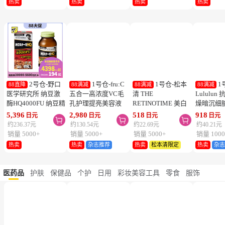
热卖
热卖
热卖
热卖
2号仓-野口
1号仓-fru:C
1号仓-松本
1
88直降
88满减
88满减
88满减
医学研究所 纳豆激
五合一高浓度VC毛
清 THE
Lululu
酶HQ4000FU 纳豆精
孔护理提亮美容液
RETINOTIME 美白
燥暗沉细
胶囊 促进血栓溶解
28ml 减少毛孔 懒人
系列 维C诱导体 烟
泌体精华
5,396
2,980
518
918
日元
日元
日元
日元



降三高 120粒
护肤
酰胺 奢华面膜 1片
7片 Exos
约236.37元
约130.54元
约22.69元
约40.21元
肤弹力透
销量 5000+
销量 5000+
销量 5000+
销量 1000
热卖
热卖
杂志推荐
热卖
松本清限定
热卖
杂
医药品
护肤
保健品
个护
日用
彩妆美容工具
零食
服饰