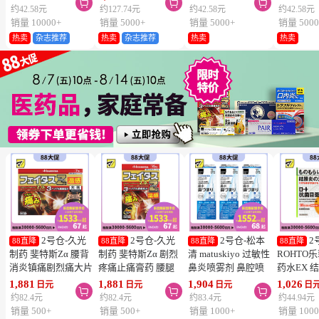



维生素C深
约42.58元
约127.74元
约42.58元
约42.58元
片
销量 10000+
销量 5000+
销量 5000+
销量 5000
热卖
杂志推荐
热卖
杂志推荐
热卖
热卖
2号仓-久光
2号仓-久光
2号仓-松本
2
88直降
88直降
88直降
88直降
制药 斐特斯Zα 腰背
制药 斐特斯Zα 剧烈
清 matuskiyo 过敏性
ROHTO
消炎镇痛剧烈痛大片
疼痛止痛膏药 腰腿
鼻炎喷雾剂 鼻腔喷
药水EX 
膏药贴 温感
疼痛 温感 7×10cm
雾 缓解鼻塞流涕
药水 0.5m
1,881
1,881
1,904
1,026
日元
日元
日元
日



10×14cm 7贴【第2
14贴【第2类医药
30ml【第2类医药
【第2类
约82.4元
约82.4元
约83.4元
约44.94元
类医药品】
品】
品】 3个装
【寒冷地
销量 500+
销量 500+
销量 1000+
销量 1000