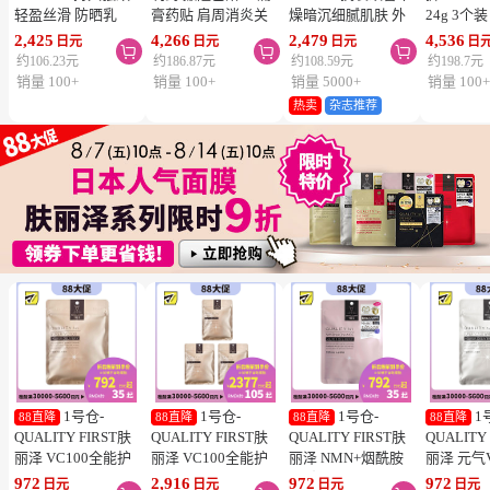
轻盈丝滑 防晒乳
膏药贴 肩周消炎关
燥暗沉细腻肌肤 外
24g 3个
SPF50+ PA++++
节颈椎疼 4.6×7.2cm
泌体精华液保湿面膜
疮 去痘
2,425
4,266
2,479
4,536
日元
日元
日元
日



50ml 3个装 阻隔紫
120贴 3个装【第3类
7片 3个装 Exosome
舒缓炎症
约106.23元
约186.87元
约108.59元
约198.7元
外线 持久耐水 户外
医药品】
增加肌肤弹力透明感
类医药品
销量 100+
销量 100+
销量 5000+
销量 100
防晒 多重保护 清爽
热卖
杂志推荐
不粘腻
1号仓-
1号仓-
1号仓-
1
88直降
88直降
88直降
88直降
QUALITY FIRST肤
QUALITY FIRST肤
QUALITY FIRST肤
QUALITY
丽泽 VC100全能护
丽泽 VC100全能护
丽泽 NMN+烟酰胺
丽泽 元气
理面膜 7片
理面膜 7片 3个装
多重焕活面膜 7片
白保湿面
972
2,916
972
972
日元
日元
日元
日元