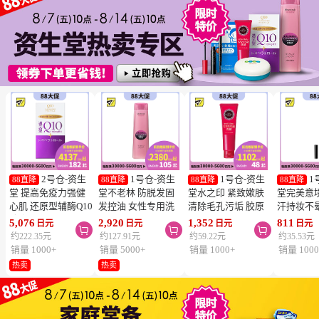
2号仓-资生
1号仓-资生
1号仓-资生
1
88直降
88直降
88直降
88直降
堂 提高免疫力强健
堂不老林 防脱发固
堂水之印 紧致嫰肤
堂完美意
心肌 还原型辅酶Q10
发控油 女性专用洗
清除毛孔污垢 胶原
汗持妆不
胶囊白金版 60粒
发水 240ml
蛋白洗面奶 130g
旋转眉笔 B
5,076
2,920
1,352
811
日元
日元
日元
日元



SHISEIDO 美容养颜
SHISEIDO SERUM
SHISEIDO
棕色 0.17
约222.35元
约127.91元
约59.22元
约35.53元
补元气抗衰 维护心
NOIR 促进血液循环
AQUALABEL 温和
SHISEIDO
销量 1000+
销量 5000+
销量 1000+
销量 1000
血管健康
去除污垢皮脂
洗净不紧绷
INTEGR
热卖
热卖
笔触顺滑