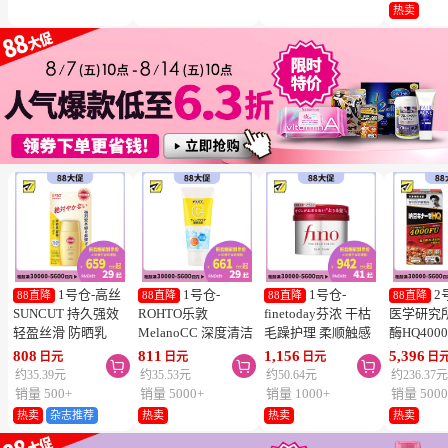
冻结】
热卖
1号仓-高丝
1号仓-
1号仓-
2
88直降
88直降
88直降
88直降
SUNCUT 持久强效
ROHTO乐敦
finetoday芬浓 干枯
医学研究
轻盈丝滑 防晒乳
MelanoCC 深度清洁
毛躁护理 柔顺触感
酶HQ400
SPF50+ PA++++
酵素洗面奶 130g
滋润修护 发膜 230g
胶囊 促
808
811
1,156
5,396
日元
日元
日元
日



50ml
降三高 12
约35.39元
约35.53元
约50.64元
约236.37
销量 500+
销量 5000+
销量 1000+
销量 5000
热卖
杂志推荐
热卖
热卖
热卖