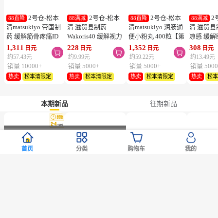
2号仓-松本
2号仓-松本
2号仓-松本
2
88直降
88满减
88直降
88满减
清matsukiyo 帝国制
清 滋贺县制药
清matsukiyo 润肠通
清 滋贺县
药 缓解筋骨疼痛ID
Wakoris40 缓解视力
便小粉丸 400粒【第
凉感 缓
温感贴 14cm×10cm
疲劳改善眼充血眼药
2类医药品】
眼药水 15
1,311
228
1,352
308
日元
日元
日元
日元



28片【第2类医药
水 15ml【第3类医药
医药品】
约57.43元
约9.99元
约59.22元
约13.49元
品】
品】【寒冷地区勿
勿拍，易
销量 10000+
销量 5000+
销量 5000+
销量 5000
拍，易冻结】
热卖
松本清限定
热卖
松本清限定
热卖
松本清限定
热卖
松
本期新品
往期新品
暂时缺货
暂时缺货
首页
分类
购物车
我的
1号仓-漫丹
2号仓-原泽
1号仓-桐灰
1
88满减
88满减
88满减
88满减
缤若诗 卸妆护肤三
制药 乳酸菌+叶黄素
化学 持续温热 御寒
化学 持续
合一 毛孔清洁 改善
儿童护眼 缓解眼部
防寒 均匀发热 暖宝
便携 掌心
暗沉 免洗卸妆水
疲劳 软胶囊 60粒
宝 10片 粘贴型
暖宝宝 1
1,280
5,080
468
388
日元
日元
日元
日元



400ml
型
约56.07元
约222.53元
约20.5元
约17元