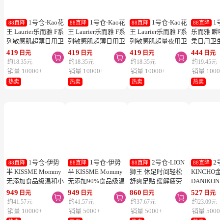
1号仓-Kao花
1号仓-Kao花
1号仓-Kao花
1
88直降
88直降
88直降
88直降
王 Laurier乐而雅 F系
王 Laurier乐而雅 F系
王 Laurier乐而雅 F系
乐而雅 
列敏感肌超薄日用卫
列敏感肌超薄日用卫
列敏感肌超量夜用卫
柔日用卫
生巾 有护翼 25cm17
生巾 有护翼 22.5cm
生巾 有护翼 40cm 7
翼 20.5cm
419
419
419
444
日元
日元
日元
日元



片
20片
片
列零触感
约18.35元
约18.35元
约18.35元
约19.45元
销量 10000+
销量 10000+
销量 10000+
销量 1000
热卖
热卖
热卖
热卖
1号仓-伊势
1号仓-伊势
2号仓-LION
2
88直降
88直降
88直降
88直降
半 KISSME Mommy
半 KISSME Mommy
狮王 休足时间轻松
KINCHO
无添加食品级温和小
无添加90%食品级温
舒爽足贴 缓解疲劳
DANIKO
熊防晒霜 儿童防晒
和小熊防晒啫喱 儿
18片
被褥用清
949
949
860
527
日元
日元
日元
日元



霜 SPF50+ PA++++
童防晒霜 SPF33／
2个装
约41.57元
约41.57元
约37.67元
约23.09元
50g
PA+++ 100g
销量 10000+
销量 5000+
销量 5000+
销量 5000