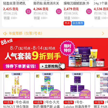
轻盈丝滑 防晒乳
膏药贴 肩周消炎关
燥暗沉细腻肌肤 外
24g 3个
SPF50+ PA++++
节颈椎疼 4.6×7.2cm
泌体精华液保湿面膜
疮 去痘
2,425
4,266
2,479
4,536
日元
日元
日元
日



50ml 3个装 阻隔紫
120贴 3个装【第3类
7片 3个装 Exosome
舒缓炎症
约106.23元
约186.87元
约108.59元
约198.7元
外线 持久耐水 户外
医药品】
增加肌肤弹力透明感
类医药品
销量 100+
销量 100+
销量 5000+
销量 100
防晒 多重保护 清爽
热卖
杂志推荐
松本清购物须知
不粘腻
物流时效（最快4天到达！）


年度限额（仅限1号仓）
同仓库满5000日元包邮（仅限中国大陆地区）
松本清粉丝群来啦！
跳转搜索结果
1号仓-高丝
2号仓-久光
1号仓-
2
88直降
88直降
88直降
88直降
SUNCUT 持久强效
制药 撒隆巴斯 止痛
Lululun 抗衰改善干
狮王 PAI