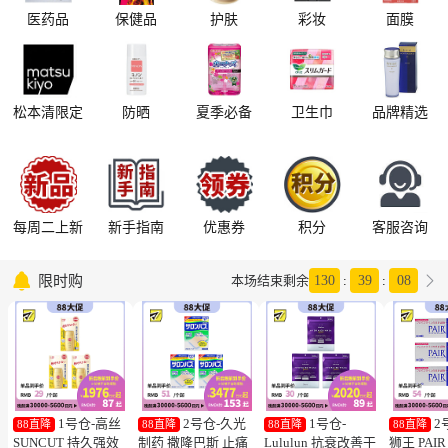
医药品
保健品
护肤
彩妆
面膜
松本清限定
防晒
夏季必备
卫生巾
品牌精选
每周二上新
新手指南
优惠券
积分
客服咨询

限时购

本场结束剩余
130
:
39
:
07
1号仓-高丝
2号仓-久光
1号仓-
2
88直降
88直降
88直降
88直降
SUNCUT 持久强效
制药 撒隆巴斯 止痛
Lululun 抗衰改善干
狮王 PAI