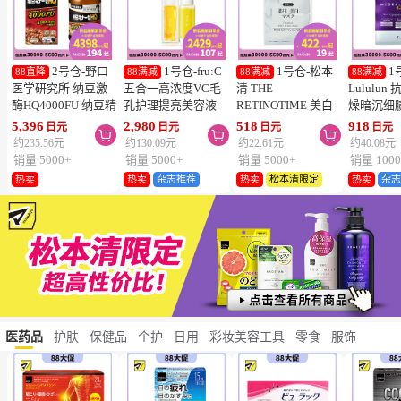
2号仓-野口
1号仓-fru:C
1号仓-松本
1
88直降
88满减
88满减
88满减
医学研究所 纳豆激
五合一高浓度VC毛
清 THE
Lululu
酶HQ4000FU 纳豆精
孔护理提亮美容液
RETINOTIME 美白
燥暗沉细
胶囊 促进血栓溶解
28ml 减少毛孔 懒人
系列 维C诱导体 烟
泌体精华
5,396
2,980
518
918
日元
日元
日元
日元



降三高 120粒
护肤
酰胺 奢华面膜 1片
7片 Exos
约235.56元
约130.09元
约22.61元
约40.08元
肤弹力透
销量 5000+
销量 5000+
销量 5000+
销量 1000
热卖
热卖
杂志推荐
热卖
松本清限定
热卖
杂
医药品
护肤
保健品
个护
日用
彩妆美容工具
零食
服饰