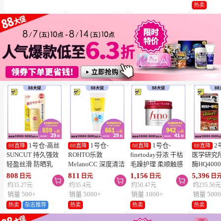
冻结】
热卖
1号仓-高丝
1号仓-
1号仓-
2
88直降
88直降
88直降
88直降
SUNCUT 持久强效
ROHTO乐敦
finetoday芬浓 干枯
医学研究
轻盈丝滑 防晒乳
MelanoCC 深度清洁
毛躁护理 柔顺触感
酶HQ400
SPF50+ PA++++
酵素洗面奶 130g
滋润修护 发膜 230g
胶囊 促
808
811
1,156
5,396
日元
日元
日元
日



50ml
降三高 12
约35.27元
约35.4元
约50.47元
约235.56
销量 500+
销量 5000+
销量 1000+
销量 5000
热卖
杂志推荐
热卖
热卖
热卖