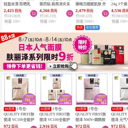
轻盈丝滑 防晒乳
膏药贴 肩周消炎关
燥暗沉细腻肌肤 外
24g 3个
SPF50+ PA++++
节颈椎疼 4.6×7.2cm
泌体精华液保湿面膜
疮 去痘
2,425
4,266
2,479
4,536
日元
日元
日元
日



50ml 3个装 阻隔紫
120贴 3个装【第3类
7片 3个装 Exosome
舒缓炎症
约105.86元
约186.23元
约108.22元
约198.02
外线 持久耐水 户外
医药品】
增加肌肤弹力透明感
类医药品
销量 100+
销量 100+
销量 5000+
销量 100
防晒 多重保护 清爽
热卖
杂志推荐
不粘腻
1号仓-
1号仓-
1号仓-
1
88直降
88直降
88直降
88直降
QUALITY FIRST肤
QUALITY FIRST肤
QUALITY FIRST肤
QUALITY
丽泽 VC100全能护
丽泽 VC100全能护
丽泽 NMN+烟酰胺
丽泽 元气
理面膜 7片
理面膜 7片 3个装
多重焕活面膜 7片
白保湿面
972
2,916
972
972
日元
日元
日元
日元