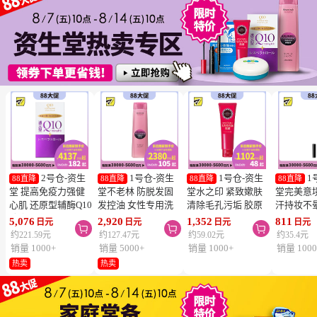
2号仓-资生
1号仓-资生
1号仓-资生
1
88直降
88直降
88直降
88直降
堂 提高免疫力强健
堂不老林 防脱发固
堂水之印 紧致嫰肤
堂完美意
心肌 还原型辅酶Q10
发控油 女性专用洗
清除毛孔污垢 胶原
汗持妆不
胶囊白金版 60粒
发水 240ml
蛋白洗面奶 130g
旋转眉笔 B
5,076
2,920
1,352
811
日元
日元
日元
日元



SHISEIDO 美容养颜
SHISEIDO SERUM
SHISEIDO
棕色 0.17
约221.59元
约127.47元
约59.02元
约35.4元
补元气抗衰 维护心
NOIR 促进血液循环
AQUALABEL 温和
SHISEIDO
销量 1000+
销量 5000+
销量 1000+
销量 1000
血管健康
去除污垢皮脂
洗净不紧绷
INTEGR
热卖
热卖
笔触顺滑