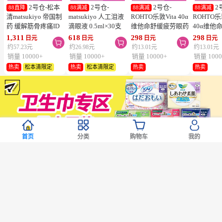
2号仓-松本
2号仓-
2号仓-
2
88直降
88满减
88满减
88满减
清matsukiyo 帝国制
matsukiyo 人工泪液
ROHTO乐敦Vita 40α
ROHTO乐
药 缓解筋骨疼痛ID
滴眼液 0.5ml×30支
维他命舒缓疲劳眼药
40α维他
温感贴 14cm×10cm
裸眼/隐形眼镜两用
水 清凉度3
清凉眼药水
1,311
618
298
298
日元
日元
日元
日元



28片【第2类医药
【第3类医药品】
12ml【第3类医药
12ml【
约57.23元
约26.98元
约13.01元
约13.01元
品】
【寒冷地区勿拍，易
品】【寒冷地区勿
品】【寒
销量 10000+
销量 10000+
销量 10000+
销量 1000
冻结】
拍，易冻结】
拍，易冻
热卖
松本清限定
热卖
松本清限定
热卖
热卖
首页
分类
购物车
我的
1号仓-Kao花
1号仓-Kao花
1号仓-Kao花
1
88满减
88直降
88满减
88满减
王 Laurier乐而雅 S系
王 Laurier乐而雅 F系
王 Laurier乐而雅 S系
王 Lauri