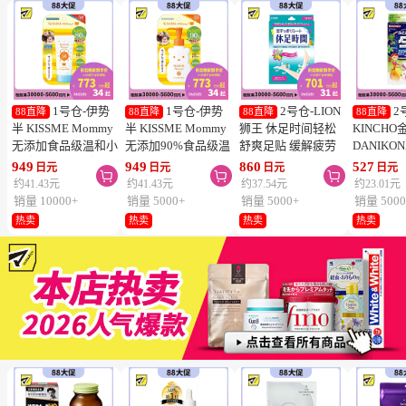
1号仓-伊势
1号仓-伊势
2号仓-LION
2
88直降
88直降
88直降
88直降
半 KISSME Mommy
半 KISSME Mommy
狮王 休足时间轻松
KINCHO
无添加食品级温和小
无添加90%食品级温
舒爽足贴 缓解疲劳
DANIKO
熊防晒霜 儿童防晒
和小熊防晒啫喱 儿
18片
被褥用清
949
949
860
527
日元
日元
日元
日元



霜 SPF50+ PA++++
童防晒霜 SPF33／
2个装
约41.43元
约41.43元
约37.54元
约23.01元
50g
PA+++ 100g
销量 10000+
销量 5000+
销量 5000+
销量 5000
热卖
热卖
热卖
热卖