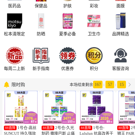
医药品
保健品
护肤
彩妆
面膜
松本清限定
防晒
夏季必备
卫生巾
品牌精选
每周二上新
新手指南
优惠券
积分
客服咨询

限时购

本场结束剩余
167
:
57
:
14
1号仓-高丝
2号仓-久光
1号仓-
2
88直降
88直降
88直降
88直降
SUNCUT 持久强效
制药 撒隆巴斯 止痛
Lululun 抗衰改善干
狮王 PAI