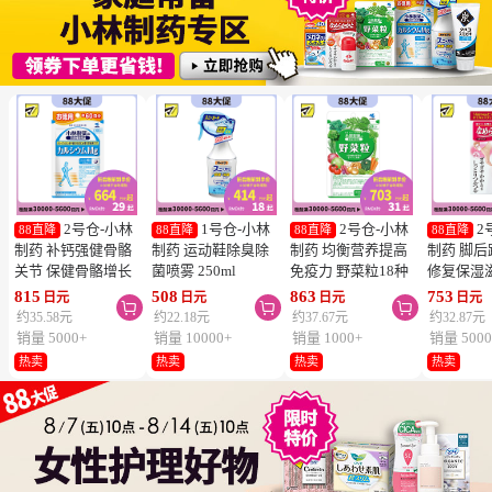
2号仓-小林
1号仓-小林
2号仓-小林
2
88直降
88直降
88直降
88直降
制药 补钙强健骨骼
制药 运动鞋除臭除
制药 均衡营养提高
制药 脚
关节 保健骨骼增长
菌喷雾 250ml
免疫力 野菜粒18种
修复保湿
钙镁片 240粒
蔬菜浓缩纤维素 150
足膏 30g
815
508
863
753
日元
日元
日元
日元



粒 防止便秘促进毒
约35.58元
约22.18元
约37.67元
约32.87元
素排泄
销量 5000+
销量 10000+
销量 1000+
销量 5000
热卖
热卖
热卖
热卖