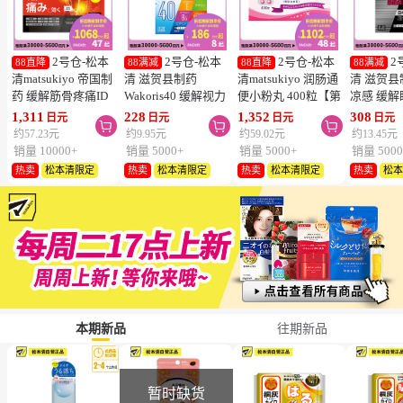
2号仓-松本
2号仓-松本
2号仓-松本
2
88直降
88满减
88直降
88满减
清matsukiyo 帝国制
清 滋贺县制药
清matsukiyo 润肠通
清 滋贺县
药 缓解筋骨疼痛ID
Wakoris40 缓解视力
便小粉丸 400粒【第
凉感 缓
温感贴 14cm×10cm
疲劳改善眼充血眼药
2类医药品】
眼药水 15
1,311
228
1,352
308
日元
日元
日元
日元



28片【第2类医药
水 15ml【第3类医药
医药品】
约57.23元
约9.95元
约59.02元
约13.45元
品】
品】【寒冷地区勿
勿拍，易
销量 10000+
销量 5000+
销量 5000+
销量 5000
拍，易冻结】
热卖
松本清限定
热卖
松本清限定
热卖
松本清限定
热卖
松
本期新品
往期新品
暂时缺货