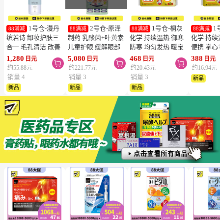
1号仓-漫丹
2号仓-原泽
1号仓-桐灰
1
88满减
88满减
88满减
88满减
缤若诗 卸妆护肤三
制药 乳酸菌+叶黄素
化学 持续温热 御寒
化学 持续
合一 毛孔清洁 改善
儿童护眼 缓解眼部
防寒 均匀发热 暖宝
便携 掌心
暗沉 免洗卸妆水
疲劳 软胶囊 60粒
宝 10片 粘贴型
暖宝宝 1
1,280
5,080
468
388
日元
日元
日元
日元



400ml
型
约55.88元
约221.77元
约20.43元
约16.94元
销量 4
销量 3
销量 3
新品
新品
新品
新品