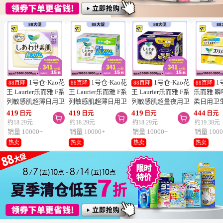
1号仓-Kao花
1号仓-Kao花
1号仓-Kao花
1
88直降
88直降
88直降
88直降
王 Laurier乐而雅 F系
王 Laurier乐而雅 F系
王 Laurier乐而雅 F系
乐而雅 
列敏感肌超薄日用卫
列敏感肌超薄日用卫
列敏感肌超量夜用卫
柔日用卫
生巾 有护翼 25cm17
生巾 有护翼 22.5cm
生巾 有护翼 40cm 7
翼 20.5cm
419
419
419
444
日元
日元
日元
日元



片
20片
片
列零触感
约18.29元
约18.29元
约18.29元
约19.38元
销量 10000+
销量 10000+
销量 10000+
销量 1000
热卖
热卖
热卖
热卖