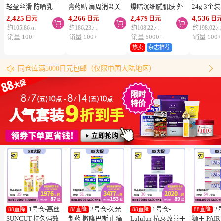
轻盈丝滑 防晒乳
膏药贴 肩周消炎关
燥暗沉细腻肌肤 外
24g 3个
SPF50+ PA++++
节颈椎疼 4.6×7.2cm
泌体精华液保湿面膜
疮 去痘
2,425
4,266
2,479
4,536
日元
日元
日元
日



50ml 3个装 阻隔紫
120贴 3个装【第3类
7片 3个装 Exosome
舒缓炎症
约105.86元
约186.23元
约108.22元
约198.02
外线 持久耐水 户外
医药品】
增加肌肤弹力透明感
类医药品
销量 100+
销量 100+
销量 5000+
销量 100
防晒 多重保护 清爽
物流时效（最快4天到达！）
热卖
杂志推荐
年度限额（仅限1号仓）
不粘腻
同仓库满5000日元包邮（仅限中国大陆地区）


松本清粉丝群来啦！
跳转搜索结果
松本清购物须知
1号仓-高丝
2号仓-久光
1号仓-
2
88直降
88直降
88直降
88直降
SUNCUT 持久强效
制药 撒隆巴斯 止痛
Lululun 抗衰改善干
狮王 PAI