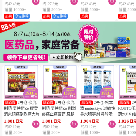



维生素C深
约42.43元
约127.3元
约42.43元
约42.43元
片
销量 10000+
销量 5000+
销量 5000+
销量 5000
热卖
杂志推荐
热卖
杂志推荐
热卖
热卖
2号仓-久光
2号仓-久光
2号仓-松本
2
88直降
88直降
88直降
88直降
制药 斐特斯Zα 腰背
制药 斐特斯Zα 剧烈
清 matuskiyo 过敏性
ROHTO
消炎镇痛剧烈痛大片
疼痛止痛膏药 腰腿
鼻炎喷雾剂 鼻腔喷
药水EX 
膏药贴 温感
疼痛 温感 7×10cm
雾 缓解鼻塞流涕
药水 0.5m
1,881
1,881
1,904
1,026
日元
日元
日元
日



10×14cm 7贴【第2
14贴【第2类医药
30ml【第2类医药
【第2类
约82.12元
约82.12元
约83.12元
约44.79元
类医药品】
品】
品】 3个装
【寒冷地
销量 500+
销量 500+
销量 1000+
销量 1000