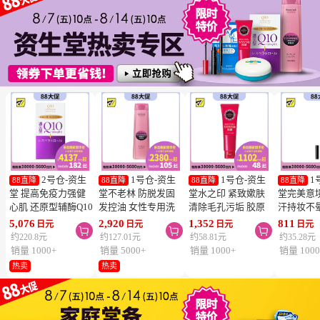
2号仓-资生
1号仓-资生
1号仓-资生
1
88直降
88直降
88直降
88直降
堂 提高免疫力强健
堂不老林 防脱发固
堂水之印 紧致嫰肤
堂完美意
心肌 还原型辅酶Q10
发控油 女性专用洗
清除毛孔污垢 胶原
汗持妆不
胶囊白金版 60粒
发水 240ml
蛋白洗面奶 130g
旋转眉笔 B
5,076
2,920
1,352
811
日元
日元
日元
日元



SHISEIDO 美容养颜
SHISEIDO SERUM
SHISEIDO
棕色 0.17
约220.8元
约127.01元
约58.81元
约35.28元
补元气抗衰 维护心
NOIR 促进血液循环
AQUALABEL 温和
SHISEIDO
销量 1000+
销量 5000+
销量 1000+
销量 1000
血管健康
去除污垢皮脂
洗净不紧绷
INTEGR
热卖
热卖
笔触顺滑