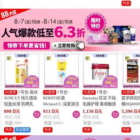
冻结】
热卖
1号仓-高丝
1号仓-
1号仓-
2
88直降
88直降
88直降
88直降
SUNCUT 持久强效
ROHTO乐敦
finetoday芬浓 干枯
医学研究
轻盈丝滑 防晒乳
MelanoCC 深度清洁
毛躁护理 柔顺触感
酶HQ400
SPF50+ PA++++
酵素洗面奶 130g
滋润修护 发膜 230g
胶囊 促
808
811
1,156
5,396
日元
日元
日元
日



50ml
降三高 12
约35.15元
约35.28元
约50.28元
约234.72
销量 500+
销量 5000+
销量 1000+
销量 5000
热卖
杂志推荐
热卖
热卖
热卖