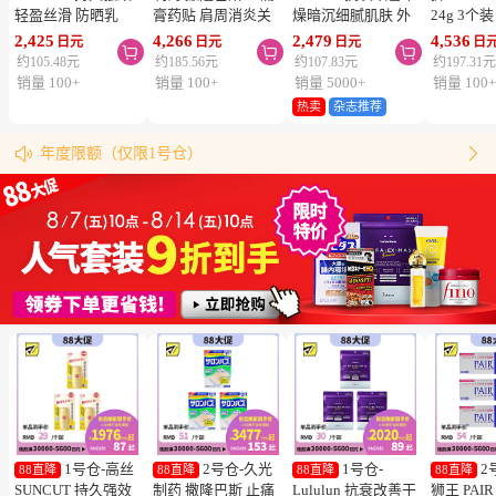
轻盈丝滑 防晒乳
膏药贴 肩周消炎关
燥暗沉细腻肌肤 外
24g 3个
SPF50+ PA++++
节颈椎疼 4.6×7.2cm
泌体精华液保湿面膜
疮 去痘
2,425
4,266
2,479
4,536
日元
日元
日元
日



50ml 3个装 阻隔紫
120贴 3个装【第3类
7片 3个装 Exosome
舒缓炎症
约105.48元
约185.56元
约107.83元
约197.31
外线 持久耐水 户外
医药品】
增加肌肤弹力透明感
类医药品
销量 100+
销量 100+
销量 5000+
销量 100
防晒 多重保护 清爽
热卖
杂志推荐
松本清购物须知
不粘腻
物流时效（最快4天到达！）


年度限额（仅限1号仓）
同仓库满5000日元包邮（仅限中国大陆地区）
松本清粉丝群来啦！
跳转搜索结果
1号仓-高丝
2号仓-久光
1号仓-
2
88直降
88直降
88直降
88直降
SUNCUT 持久强效
制药 撒隆巴斯 止痛
Lululun 抗衰改善干
狮王 PAI