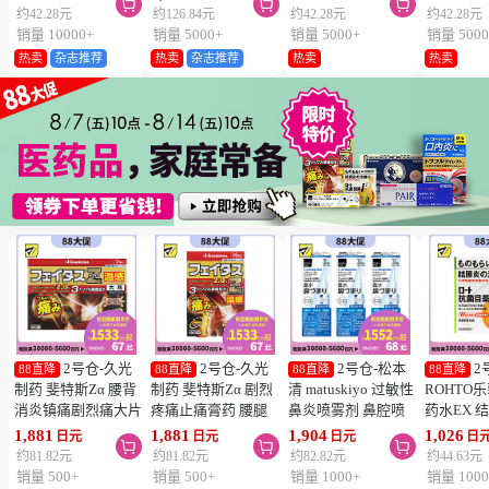



维生素C深
约42.28元
约126.84元
约42.28元
约42.28元
片
销量 10000+
销量 5000+
销量 5000+
销量 5000
热卖
杂志推荐
热卖
杂志推荐
热卖
热卖
2号仓-久光
2号仓-久光
2号仓-松本
2
88直降
88直降
88直降
88直降
制药 斐特斯Zα 腰背
制药 斐特斯Zα 剧烈
清 matuskiyo 过敏性
ROHTO
消炎镇痛剧烈痛大片
疼痛止痛膏药 腰腿
鼻炎喷雾剂 鼻腔喷
药水EX 
膏药贴 温感
疼痛 温感 7×10cm
雾 缓解鼻塞流涕
药水 0.5m
1,881
1,881
1,904
1,026
日元
日元
日元
日



10×14cm 7贴【第2
14贴【第2类医药
30ml【第2类医药
【第2类
约81.82元
约81.82元
约82.82元
约44.63元
类医药品】
品】
品】 3个装
【寒冷地
销量 500+
销量 500+
销量 1000+
销量 1000