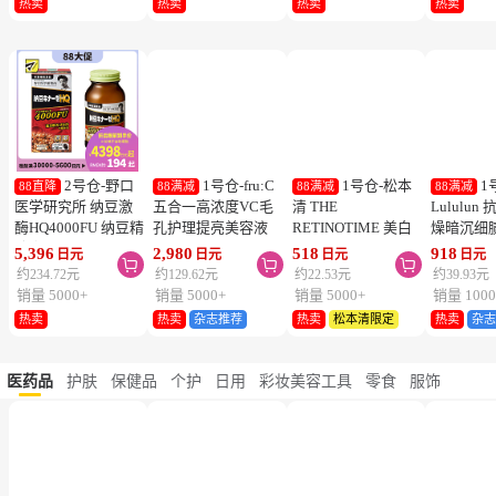
1号仓-伊势
1号仓-伊势
2号仓-LION
2
88直降
88直降
88直降
88直降
半 KISSME Mommy
半 KISSME Mommy
狮王 休足时间轻松
KINCHO
无添加食品级温和小
无添加90%食品级温
舒爽足贴 缓解疲劳
DANIKO
熊防晒霜 儿童防晒
和小熊防晒啫喱 儿
18片
被褥用清
949
949
860
527
日元
日元
日元
日元



霜 SPF50+ PA++++
童防晒霜 SPF33／
2个装
约41.28元
约41.28元
约37.41元
约22.92元
50g
PA+++ 100g
销量 10000+
销量 5000+
销量 5000+
销量 5000
热卖
热卖
热卖
热卖
2号仓-野口
1号仓-fru:C
1号仓-松本
1
88直降
88满减
88满减
88满减
医学研究所 纳豆激
五合一高浓度VC毛
清 THE
Lululu
酶HQ4000FU 纳豆精
孔护理提亮美容液
RETINOTIME 美白
燥暗沉细
胶囊 促进血栓溶解
28ml 减少毛孔 懒人
系列 维C诱导体 烟
泌体精华
5,396
2,980
518
918
日元
日元
日元
日元



降三高 120粒
护肤
酰胺 奢华面膜 1片
7片 Exos
约234.72元
约129.62元
约22.53元
约39.93元
肤弹力透
销量 5000+
销量 5000+
销量 5000+
销量 1000
热卖
热卖
杂志推荐
热卖
松本清限定
热卖
杂