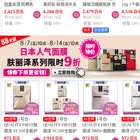
轻盈丝滑 防晒乳
膏药贴 肩周消炎关
燥暗沉细腻肌肤 外
24g 3个
SPF50+ PA++++
节颈椎疼 4.6×7.2cm
泌体精华液保湿面膜
疮 去痘
2,425
4,266
2,479
4,536
日元
日元
日元
日



50ml 3个装 阻隔紫
120贴 3个装【第3类
7片 3个装 Exosome
舒缓炎症
约105.48元
约185.56元
约107.83元
约197.31
外线 持久耐水 户外
医药品】
增加肌肤弹力透明感
类医药品
销量 100+
销量 100+
销量 5000+
销量 100
防晒 多重保护 清爽
热卖
杂志推荐
不粘腻
1号仓-
1号仓-
1号仓-
1
88直降
88直降
88直降
88直降
QUALITY FIRST肤
QUALITY FIRST肤
QUALITY FIRST肤
QUALITY
丽泽 VC100全能护
丽泽 VC100全能护
丽泽 NMN+烟酰胺
丽泽 元气
理面膜 7片
理面膜 7片 3个装
多重焕活面膜 7片
白保湿面
972
2,916
972
972
日元
日元
日元
日元