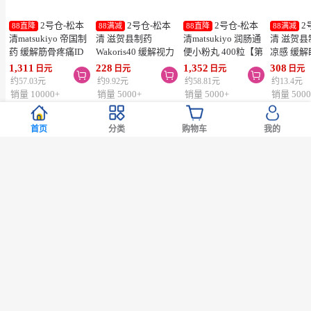
医药品
护肤
保健品
个护
日用
彩妆美容工具
零食
服饰
2号仓-松本
2号仓-松本
2号仓-松本
2
88直降
88满减
88直降
88满减
清matsukiyo 帝国制
清 滋贺县制药
清matsukiyo 润肠通
清 滋贺县
首页
分类
购物车
我的
药 缓解筋骨疼痛ID
Wakoris40 缓解视力
便小粉丸 400粒【第
凉感 缓
温感贴 14cm×10cm
疲劳改善眼充血眼药
2类医药品】
眼药水 15
1,311
228
1,352
308
日元
日元
日元
日元



28片【第2类医药
水 15ml【第3类医药
医药品】
约57.03元
约9.92元
约58.81元
约13.4元
品】
品】【寒冷地区勿
勿拍，易
销量 10000+
销量 5000+
销量 5000+
销量 5000
拍，易冻结】
热卖
松本清限定
热卖
松本清限定
热卖
松本清限定
热卖
松
本期新品
往期新品
暂时缺货
暂时缺货
暂时