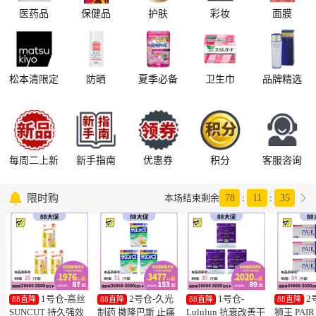
医药品
保健品
护肤
彩妆
面膜
松本清限定
防晒
夏季必备
卫生巾
品牌精选
每周二上新
新手指南
优惠券
积分
客服咨询

限时购

本场结束剩余
78
:
11
:
34
1号仓-高丝
2号仓-久光
1号仓-
2
88直降
88直降
88直降
88直降
SUNCUT 持久强效
制药 撒隆巴斯 止痛
Lululun 抗衰改善干
狮王 PAI