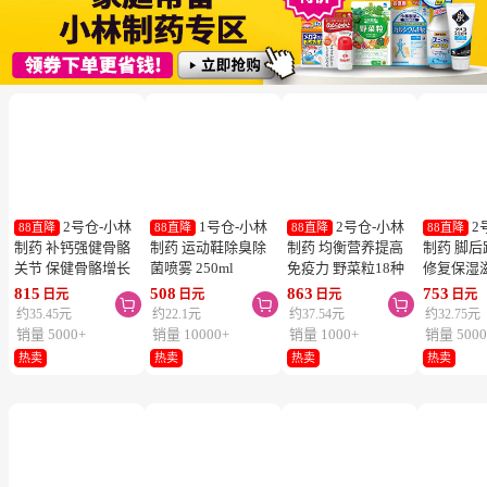
2号仓-小林
1号仓-小林
2号仓-小林
2
88直降
88直降
88直降
88直降
制药 补钙强健骨骼
制药 运动鞋除臭除
制药 均衡营养提高
制药 脚
关节 保健骨骼增长
菌喷雾 250ml
免疫力 野菜粒18种
修复保湿
钙镁片 240粒
蔬菜浓缩纤维素 150
足膏 30g
815
508
863
753
日元
日元
日元
日元



粒 防止便秘促进毒
约35.45元
约22.1元
约37.54元
约32.75元
素排泄
销量 5000+
销量 10000+
销量 1000+
销量 5000
热卖
热卖
热卖
热卖