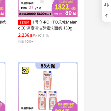
P便携
1号仓-ROHTO乐敦Melan
88直降
oCC 深度清洁酵素洗面奶 130g 3
个装
2,236
日元
约97.51元
销量 1000+