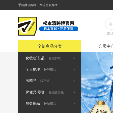
手机微信购物，发现更多好物
高
全部商品分类
会员中
化妆/护肤品
>
基础护肤
个人护理
>
护理用品
医药品
>
眼用药
保健品/零食
>
基础营养素
母婴用品
>
护肤用品