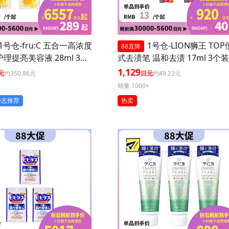
1号仓-fru:C 五合一高浓度
1号仓-LION狮王 TO
88直降
护理提亮美容液 28ml 3个
式去渍笔 温和去渍 17ml 3个装
毛孔 懒人护肤
1,129
元
约350.86元
日元
约49.23元
+
销量 1000+
杂志推荐
热卖