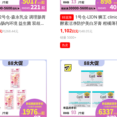
2号仓-森永乳业 调理肠胃
1号仓-LION 狮王 clini
88直降
肠内环境 益生菌 双歧杆
酵素洁净防护美白牙膏 柑橘薄荷
0粒 3个装
30g 3个装
1,102
元
约268.44元
日元
约48.05元
+
销量 5000+
热卖