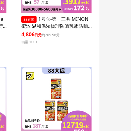
ca
1号仓-第一三共 MINON
88直降
 1
蜜浓 温和保湿物理防晒乳霜防晒
液UV SPF50+PA++++ 80ml 3个装
4,806
日元
约209.58元
防晒抗老 敏感肌可用
销量 100+