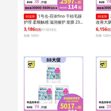
1号仓-芬浓fino 干枯毛躁
88直降
88直降
护理 柔顺触感 滋润修护 发膜 230
改善大肠
g 3个装
菌胶囊 3
3,186
6,156
日元
约138.93元
日
销量 1000+
销量 1000