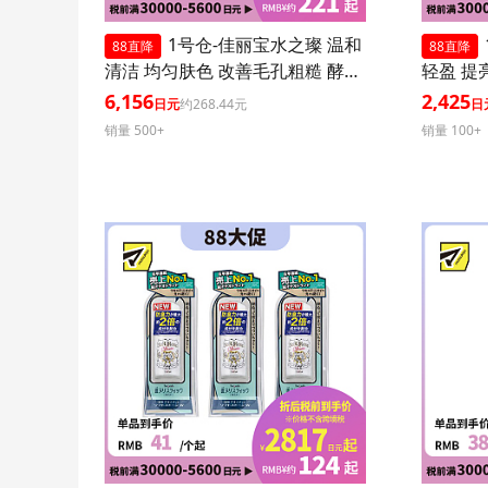
1号仓-佳丽宝水之璨 温和
88直降
88直降
清洁 均匀肤色 改善毛孔粗糙 酵素
轻盈 提
洗颜粉 蓝色版 32粒 3个装
0+ PA+
6,156
2,425
日元
约268.44元
日
效紫外线
销量 500+
销量 100+
肤血色感