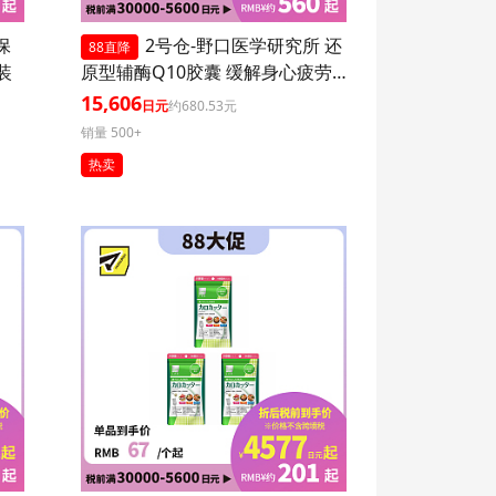
保
2号仓-野口医学研究所 还
88直降
装
原型辅酶Q10胶囊 缓解身心疲劳
强健心肌 60粒 3个装
15,606
日元
约680.53元
销量 500+
热卖