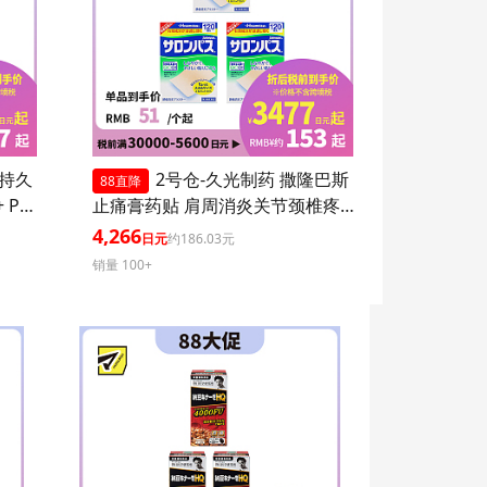
 持久
2号仓-久光制药 撒隆巴斯
88直降
 PA+
止痛膏药贴 肩周消炎关节颈椎疼
 持久
4.6×7.2cm 120贴 3个装【第3类医
4,266
日元
约186.03元
爽不粘
药品】
销量 100+