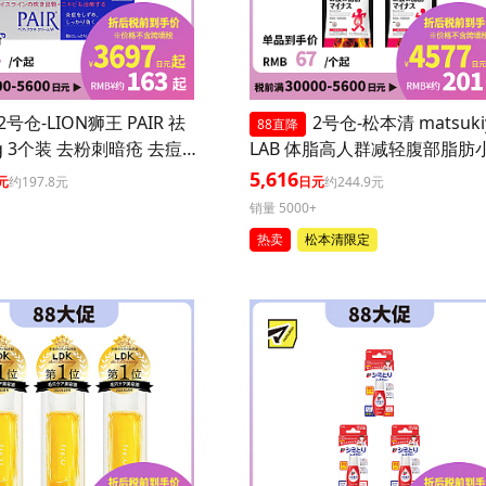
2号仓-LION狮王 PAIR 祛
2号仓-松本清 matsuki
88直降
g 3个装 去粉刺暗疮 去痘
LAB 体脂高人群减轻腹部脂肪
坑 舒缓炎症红肿【第2类
丸 90粒 3个装
5,616
元
约197.8元
日元
约244.9元
】
销量 5000+
热卖
松本清限定