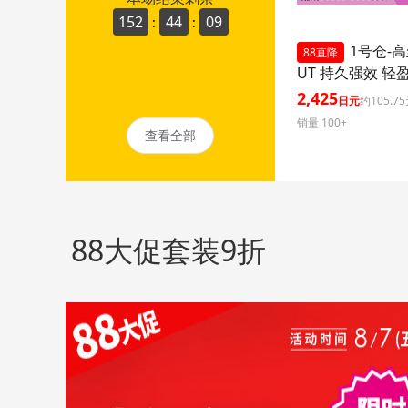
152
44
07
:
:
1号仓-高
88直降
UT 持久强效 轻
晒乳 SPF50+ PA+
2,425
日元
约105.7
ml 3个装 阻隔紫
销量 100+
久耐水 户外防晒
查看全部
护 清爽不粘腻
88大促套装9折