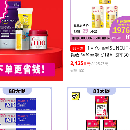
1号仓-高丝SUNCUT
88直降
强效 轻盈丝滑 防晒乳 SPF50+
+++ 50ml 3个装 阻隔紫外线
2,425
日元
约105.75元
耐水 户外防晒 多重保护 清
销量 100+
腻