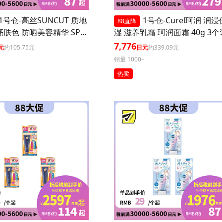
1号仓-高丝SUNCUT 质地
1号仓-Curel珂润 润浸
88直降
亮肤色 防晒美容精华 SPF5
湿 滋养乳霜 珂润面霜 40g 3个
+++ 玫瑰粉色 80g 3个装 高
7,776
元
约105.75元
日元
约339.09元
防护 高保湿配方 提升肌
销量 1000+
 长效锁水 多重保护
热卖