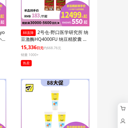
yo
2号仓-野口医学研究所 纳
88直降
小腹
豆激酶HQ4000FU 纳豆精胶囊 促
进血栓溶解降三高 120粒 3个装
15,336
日元
约668.76元
销量 1000+
热卖