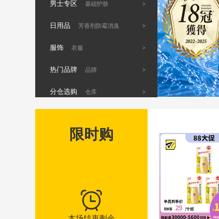
男士专区
>
基础护肤
日用品
>
芳香剂防霉消臭
服饰
>
衣服
热门品牌
>
品牌
分仓选购
>
仓库
限时购
本场结束剩余