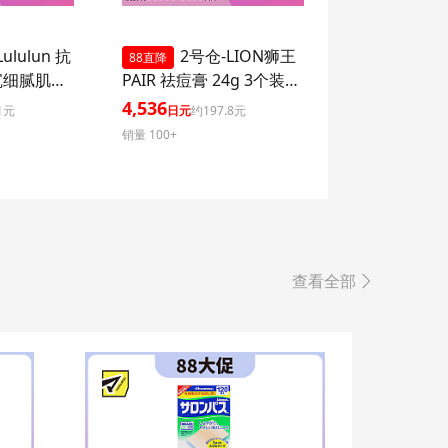
ululun 抗
2号仓-LION狮王
88直降
沉细腻肌肤
PAIR 祛痘膏 24g 3个装
湿面膜 7
去粉刺暗疮 去痘印修复痘
4,536
1元
日元
约197.8元
ome 增加
坑 舒缓炎症红肿【第2类
销量 100+
感
医药品】
查看全部