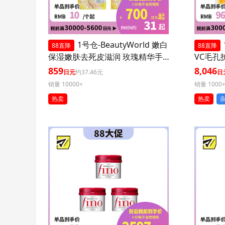
1号仓-BeautyWorld 嫩白
88直降
88直降
保湿嫩肤去死皮滋润 玫瑰精华手
VC毛孔
膜 3个装 LUCKY TRENDY 补水护
装 减少
859
8,046
日元
约37.46元
日
肤去角质双手部护理
销量 10000+
销量 1000
热卖
热卖