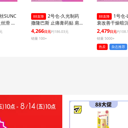
丝SUNC
2号仓-久光制药
1号仓-L
88直降
88直降
盈丝滑 防
撒隆巴斯 止痛膏药贴 肩
衰改善干燥暗
+++ 50
周消炎关节颈椎疼 4.6×7.
外泌体精华液保
4,266
2,479
5元
日元
约186.03元
日元
约108.
外线 持
2cm 120贴 3个装【第3类
片 3个装 Exos
销量 100+
销量 5000+
 多重保
医药品】
肌肤弹力透明
热卖
杂志推荐