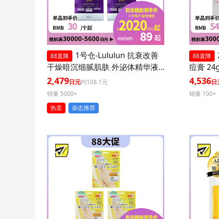
1号仓-Lululun 抗衰改善
88直降
88直降
干燥暗沉细腻肌肤 外泌体精华液
痘膏 24
保湿面膜 7片 3个装 Exosome 增
印修复痘
2,479
4,536
日元
约108.1元
日
加肌肤弹力透明感
医药品
销量 5000+
销量 100+
热卖
杂志推荐