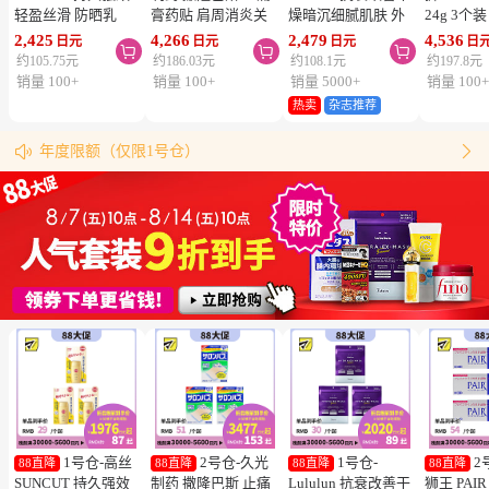
轻盈丝滑 防晒乳
膏药贴 肩周消炎关
燥暗沉细腻肌肤 外
24g 3个
SPF50+ PA++++
节颈椎疼 4.6×7.2cm
泌体精华液保湿面膜
疮 去痘
2,425
4,266
2,479
4,536
日元
日元
日元
日



50ml 3个装 阻隔紫
120贴 3个装【第3类
7片 3个装 Exosome
舒缓炎症
约105.75元
约186.03元
约108.1元
约197.8元
外线 持久耐水 户外
医药品】
增加肌肤弹力透明感
类医药品
销量 100+
销量 100+
销量 5000+
销量 100
防晒 多重保护 清爽
热卖
杂志推荐
松本清购物须知
不粘腻
物流时效（最快4天到达！）


年度限额（仅限1号仓）
同仓库满5000日元包邮（仅限中国大陆地区）
松本清粉丝群来啦！
跳转搜索结果
1号仓-高丝
2号仓-久光
1号仓-
2
88直降
88直降
88直降
88直降
SUNCUT 持久强效
制药 撒隆巴斯 止痛
Lululun 抗衰改善干
狮王 PAI