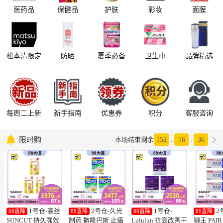
医药品
保健品
护肤
彩妆
面膜
松本清限定
防晒
夏季必备
卫生巾
品牌精选
每周二上新
新手指南
优惠券
积分
客服咨询

限时购

本场结束剩余
152
:
16
:
35
1号仓-高丝
2号仓-久光
1号仓-
2
88直降
88直降
88直降
88直降
SUNCUT 持久强效
制药 撒隆巴斯 止痛
Lululun 抗衰改善干
狮王 PAI