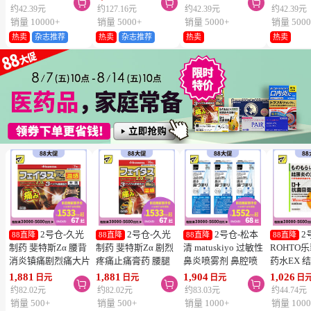



维生素C深
约42.39元
约127.16元
约42.39元
约42.39元
片
销量 10000+
销量 5000+
销量 5000+
销量 5000
热卖
杂志推荐
热卖
杂志推荐
热卖
热卖
2号仓-久光
2号仓-久光
2号仓-松本
2
88直降
88直降
88直降
88直降
制药 斐特斯Zα 腰背
制药 斐特斯Zα 剧烈
清 matuskiyo 过敏性
ROHTO
消炎镇痛剧烈痛大片
疼痛止痛膏药 腰腿
鼻炎喷雾剂 鼻腔喷
药水EX 
膏药贴 温感
疼痛 温感 7×10cm
雾 缓解鼻塞流涕
药水 0.5m
1,881
1,881
1,904
1,026
日元
日元
日元
日



10×14cm 7贴【第2
14贴【第2类医药
30ml【第2类医药
【第2类
约82.02元
约82.02元
约83.03元
约44.74元
类医药品】
品】
品】 3个装
【寒冷地
销量 500+
销量 500+
销量 1000+
销量 1000