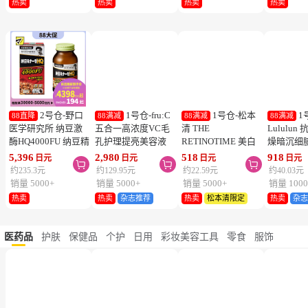
1号仓-伊势
1号仓-伊势
2号仓-LION
2
88直降
88直降
88直降
88直降
半 KISSME Mommy
半 KISSME Mommy
狮王 休足时间轻松
KINCHO
无添加食品级温和小
无添加90%食品级温
舒爽足贴 缓解疲劳
DANIKO
熊防晒霜 儿童防晒
和小熊防晒啫喱 儿
18片
被褥用清
949
949
860
527
日元
日元
日元
日元



霜 SPF50+ PA++++
童防晒霜 SPF33／
2个装
约41.38元
约41.38元
约37.5元
约22.98元
50g
PA+++ 100g
销量 10000+
销量 5000+
销量 5000+
销量 5000
热卖
热卖
热卖
热卖
2号仓-野口
1号仓-fru:C
1号仓-松本
1
88直降
88满减
88满减
88满减
医学研究所 纳豆激
五合一高浓度VC毛
清 THE
Lululu
酶HQ4000FU 纳豆精
孔护理提亮美容液
RETINOTIME 美白
燥暗沉细
胶囊 促进血栓溶解
28ml 减少毛孔 懒人
系列 维C诱导体 烟
泌体精华
5,396
2,980
518
918
日元
日元
日元
日元



降三高 120粒
护肤
酰胺 奢华面膜 1片
7片 Exos
约235.3元
约129.95元
约22.59元
约40.03元
肤弹力透
销量 5000+
销量 5000+
销量 5000+
销量 1000
热卖
热卖
杂志推荐
热卖
松本清限定
热卖
杂