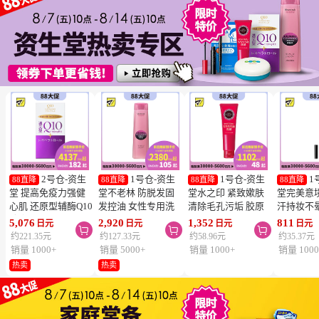
2号仓-资生
1号仓-资生
1号仓-资生
1
88直降
88直降
88直降
88直降
堂 提高免疫力强健
堂不老林 防脱发固
堂水之印 紧致嫰肤
堂完美意
心肌 还原型辅酶Q10
发控油 女性专用洗
清除毛孔污垢 胶原
汗持妆不
胶囊白金版 60粒
发水 240ml
蛋白洗面奶 130g
旋转眉笔 B
5,076
2,920
1,352
811
日元
日元
日元
日元



SHISEIDO 美容养颜
SHISEIDO SERUM
SHISEIDO
棕色 0.17
约221.35元
约127.33元
约58.96元
约35.37元
补元气抗衰 维护心
NOIR 促进血液循环
AQUALABEL 温和
SHISEIDO
销量 1000+
销量 5000+
销量 1000+
销量 1000
血管健康
去除污垢皮脂
洗净不紧绷
INTEGR
热卖
热卖
笔触顺滑