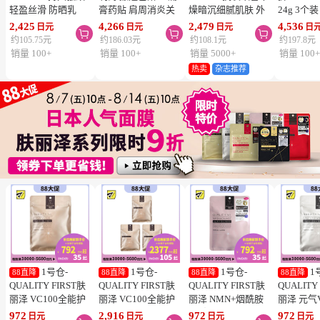
轻盈丝滑 防晒乳
膏药贴 肩周消炎关
燥暗沉细腻肌肤 外
24g 3个
SPF50+ PA++++
节颈椎疼 4.6×7.2cm
泌体精华液保湿面膜
疮 去痘
2,425
4,266
2,479
4,536
日元
日元
日元
日



50ml 3个装 阻隔紫
120贴 3个装【第3类
7片 3个装 Exosome
舒缓炎症
约105.75元
约186.03元
约108.1元
约197.8元
外线 持久耐水 户外
医药品】
增加肌肤弹力透明感
类医药品
销量 100+
销量 100+
销量 5000+
销量 100
防晒 多重保护 清爽
热卖
杂志推荐
不粘腻
1号仓-
1号仓-
1号仓-
1
88直降
88直降
88直降
88直降
QUALITY FIRST肤
QUALITY FIRST肤
QUALITY FIRST肤
QUALITY
丽泽 VC100全能护
丽泽 VC100全能护
丽泽 NMN+烟酰胺
丽泽 元气
理面膜 7片
理面膜 7片 3个装
多重焕活面膜 7片
白保湿面
972
2,916
972
972
日元
日元
日元
日元