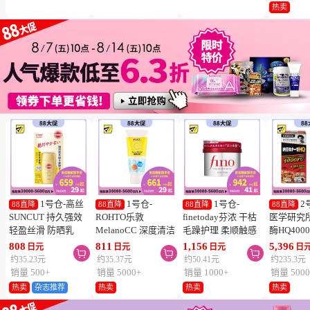
冻结】
热卖
1号仓-高丝
1号仓-
1号仓-
2
88直降
88直降
88直降
88直降
SUNCUT 持久强效
ROHTO乐敦
finetoday芬浓 干枯
医学研究
轻盈丝滑 防晒乳
MelanoCC 深度清洁
毛躁护理 柔顺触感
酶HQ400
SPF50+ PA++++
酵素洗面奶 130g
滋润修护 发膜 230g
胶囊 促
808
811
1,156
5,396
日元
日元
日元
日



50ml
降三高 12
约35.23元
约35.37元
约50.41元
约235.3元
销量 500+
销量 5000+
销量 1000+
销量 5000
热卖
杂志推荐
热卖
热卖
热卖