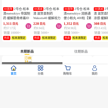
医药品
护肤
保健品
个护
日用
彩妆美容工具
零食
服饰
2号仓-松本
2号仓-松本
2号仓-松本
2
88直降
88满减
88直降
88满减
清matsukiyo 帝国制
清 滋贺县制药
清matsukiyo 润肠通
清 滋贺县
药 缓解筋骨疼痛ID
Wakoris40 缓解视力
便小粉丸 400粒【第
凉感 缓
温感贴 14cm×10cm
疲劳改善眼充血眼药
2类医药品】
眼药水 15
1,311
228
1,352
308
日元
日元
日元
日元



28片【第2类医药
水 15ml【第3类医药
医药品】
约57.17元
约9.94元
约58.96元
约13.43元
品】
品】【寒冷地区勿
勿拍，易
销量 10000+
销量 5000+
销量 5000+
销量 5000
拍，易冻结】
热卖
松本清限定
热卖
松本清限定
热卖
松本清限定
热卖
松
首页
分类
购物车
我的
本期新品
往期新品
暂时缺货
暂时缺货