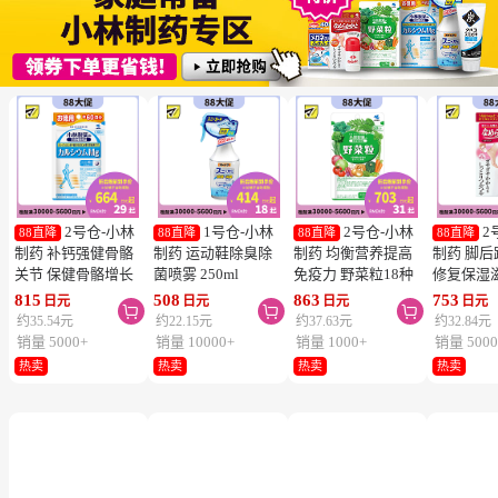
2号仓-小林
1号仓-小林
2号仓-小林
2
88直降
88直降
88直降
88直降
制药 补钙强健骨骼
制药 运动鞋除臭除
制药 均衡营养提高
制药 脚
关节 保健骨骼增长
菌喷雾 250ml
免疫力 野菜粒18种
修复保湿
钙镁片 240粒
蔬菜浓缩纤维素 150
足膏 30g
815
508
863
753
日元
日元
日元
日元



粒 防止便秘促进毒
约35.54元
约22.15元
约37.63元
约32.84元
素排泄
销量 5000+
销量 10000+
销量 1000+
销量 5000
热卖
热卖
热卖
热卖