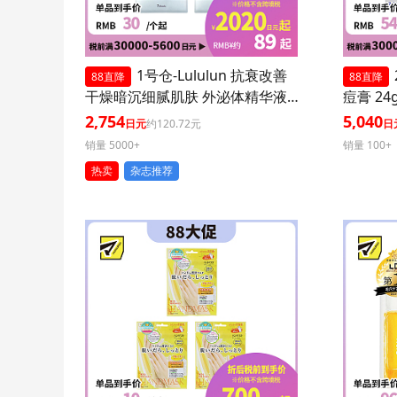
1号仓-Lululun 抗衰改善
88直降
88直降
干燥暗沉细腻肌肤 外泌体精华液
痘膏 24
保湿面膜 7片 3个装 Exosome 增
印修复痘
2,754
5,040
日元
约120.72元
日
加肌肤弹力透明感
医药品
销量 5000+
销量 100+
热卖
杂志推荐