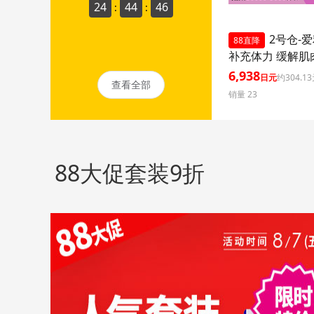
24
44
44
:
:
2号仓-
88直降
补充体力 缓解肌
痛疲劳疼痛 补充
6,938
日元
约304.1
查看全部
270片【第3类医药
销量 23
namin A 补充维
劳轻减 舒缓眼疲
88大促套装9折