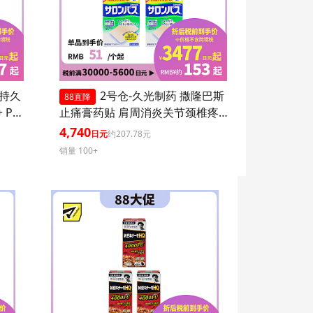
 持久
2号仓-久光制药 撒隆巴斯
88直降
 PA+
止痛膏药贴 肩周消炎关节颈椎疼
 持久
4.6×7.2cm 120贴 3个装【第3类医
4,740
日元
约207.78元
爽不粘
药品】
销量 100+