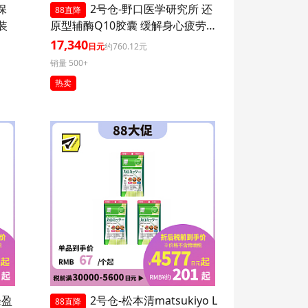
保
2号仓-野口医学研究所 还
88直降
装
原型辅酶Q10胶囊 缓解身心疲劳
强健心肌 60粒 3个装
17,340
日元
约760.12元
销量 500+
热卖
轻盈
2号仓-松本清matsukiyo L
88直降