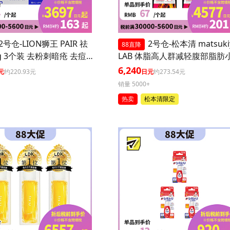
2号仓-LION狮王 PAIR 祛
2号仓-松本清 matsuki
88直降
g 3个装 去粉刺暗疮 去痘
LAB 体脂高人群减轻腹部脂肪
坑 舒缓炎症红肿【第2类
丸 90粒 3个装
6,240
元
约220.93元
日元
约273.54元
】
销量 5000+
热卖
松本清限定