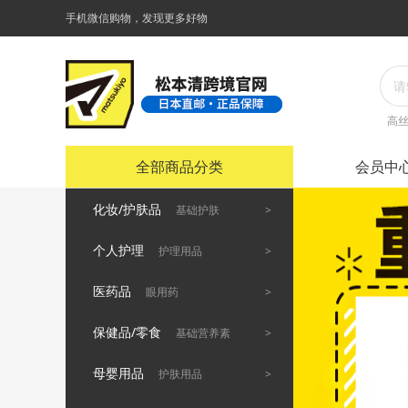
手机微信购物，发现更多好物
高
全部商品分类
会员中
化妆/护肤品
>
基础护肤
个人护理
>
护理用品
医药品
>
眼用药
保健品/零食
>
基础营养素
母婴用品
>
护肤用品