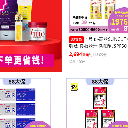
1号仓-高丝SUNCUT
88直降
强效 轻盈丝滑 防晒乳 SPF50+
+++ 50ml 3个装 阻隔紫外线
2,694
日元
约118.09元
耐水 户外防晒 多重保护 清
销量 100+
腻