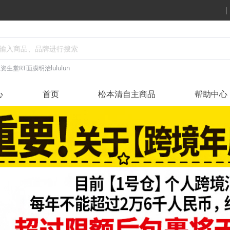
丝
资生堂
RT面膜
明治
lululun
心
首页
松本清自主商品
帮助中心