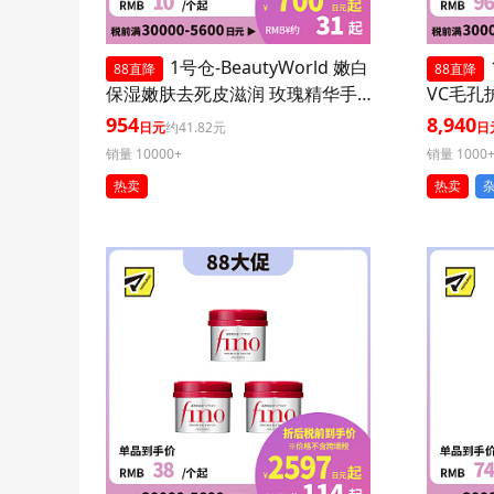
1号仓-BeautyWorld 嫩白
88直降
88直降
保湿嫩肤去死皮滋润 玫瑰精华手
VC毛孔
膜 3个装 LUCKY TRENDY 补水护
装 减少
954
8,940
日元
约41.82元
日
肤去角质双手部护理
销量 10000+
销量 1000
热卖
热卖