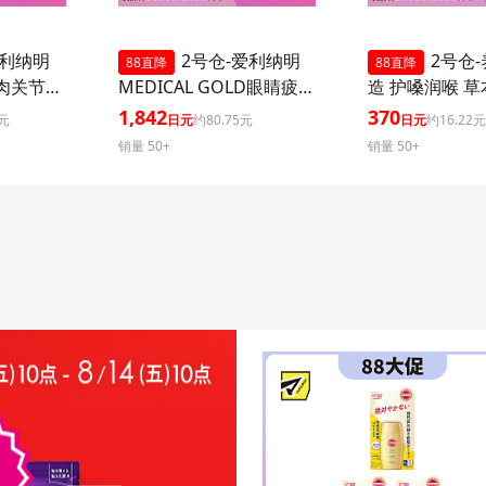
爱利纳明
2号仓-爱利纳明
2号仓
88直降
88直降
肉关节酸
MEDICAL GOLD眼睛疲劳
造 护嗓润喉 
维生素B
肩颈腰疼止痛片 改善眼疲
心润喉糖 黑蜜草
1,842
370
3元
日元
约80.75元
日元
约16.22
品】Ali
劳肌肉关节痛手脚麻木 21
销量 50+
销量 50+
生素B 疲
粒【第３类医药品】
劳