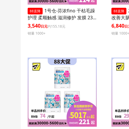
1号仓-芬浓fino 干枯毛躁
88直降
88直降
护理 柔顺触感 滋润修护 发膜 230
改善大肠
g 3个装
菌胶囊 3
3,540
6,840
日元
约155.18元
日
销量 1000+
销量 1000