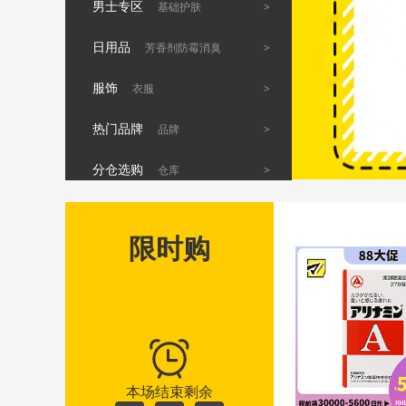
男士专区
>
基础护肤
日用品
>
芳香剂防霉消臭
服饰
>
衣服
热门品牌
>
品牌
分仓选购
>
仓库
限时购
本场结束剩余