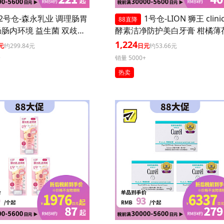
2号仓-森永乳业 调理肠胃
1号仓-LION 狮王 clini
88直降
肠内环境 益生菌 双歧杆
酵素洁净防护美白牙膏 柑橘薄荷
0粒 3个装
30g 3个装
1,224
元
约299.84元
日元
约53.66元
+
销量 5000+
热卖