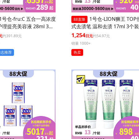
1号仓-fru:C 五合一高浓度
1号仓-LION狮王 TO
88直降
护理提亮美容液 28ml 3个
式去渍笔 温和去渍 17ml 3个装
毛孔 懒人护肤
1,254
元
约391.89元
日元
约54.97元
+
销量 1000+
杂志推荐
热卖