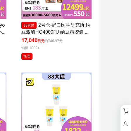
yo
2号仓-野口医学研究所 纳
88直降
小腹
豆激酶HQ4000FU 纳豆精胶囊 促
进血栓溶解降三高 120粒 3个装
17,040
日元
约746.97元
销量 1000+
热卖