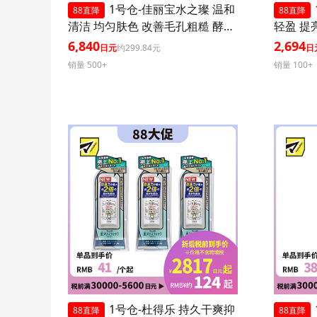
1号仓-佳丽宝水之璨 温和
88直降
88直降
清洁 均匀肤色 改善毛孔粗糙 酵素
轻盈 提
洗颜粉 蓝色版 32粒 3个装
0+ PA+
6,840
2,694
日元
约299.84元
日
效紫外线
销量 500+
销量 100+
肤血色感
1号仓-杜得乐 持久干爽抑
88直降
88直降