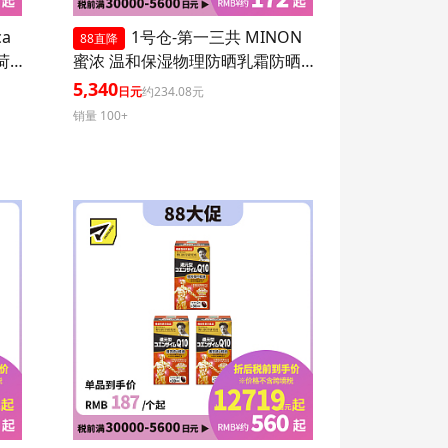
ca
1号仓-第一三共 MINON
88直降
 1
蜜浓 温和保湿物理防晒乳霜防晒
液UV SPF50+PA++++ 80ml 3个装
5,340
日元
约234.08元
防晒抗老 敏感肌可用
销量 100+