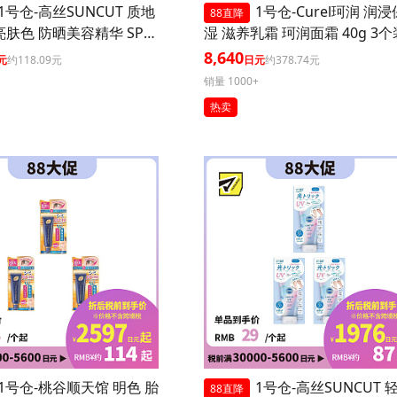
1号仓-高丝SUNCUT 质地
1号仓-Curel珂润 润浸
88直降
亮肤色 防晒美容精华 SPF5
湿 滋养乳霜 珂润面霜 40g 3个
+++ 玫瑰粉色 80g 3个装 高
8,640
元
约118.09元
日元
约378.74元
防护 高保湿配方 提升肌
销量 1000+
 长效锁水 多重保护
热卖
1号仓-桃谷顺天馆 明色 胎
1号仓-高丝SUNCUT 
88直降