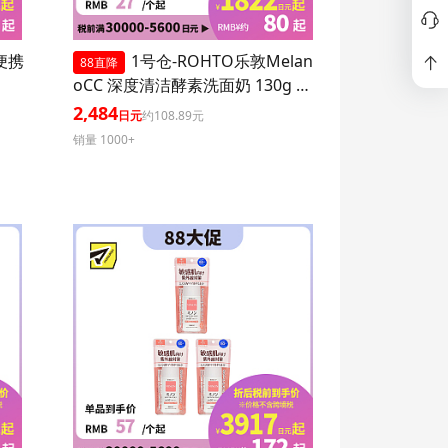
P便携
1号仓-ROHTO乐敦Melan
88直降
oCC 深度清洁酵素洗面奶 130g 3
个装
2,484
日元
约108.89元
销量 1000+