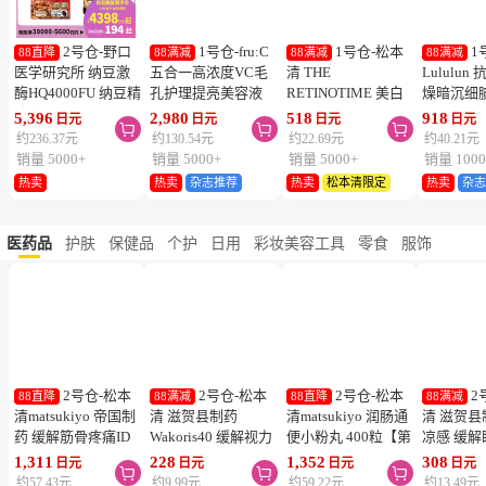
热卖
热卖
热卖
热卖
2号仓-野口
1号仓-fru:C
1号仓-松本
1
88直降
88满减
88满减
88满减
医学研究所 纳豆激
五合一高浓度VC毛
清 THE
Lululu
酶HQ4000FU 纳豆精
孔护理提亮美容液
RETINOTIME 美白
燥暗沉细
胶囊 促进血栓溶解
28ml 减少毛孔 懒人
系列 维C诱导体 烟
泌体精华
5,396
2,980
518
918
日元
日元
日元
日元



降三高 120粒
护肤
酰胺 奢华面膜 1片
7片 Exos
约236.37元
约130.54元
约22.69元
约40.21元
肤弹力透
销量 5000+
销量 5000+
销量 5000+
销量 1000
热卖
热卖
杂志推荐
热卖
松本清限定
热卖
杂
医药品
护肤
保健品
个护
日用
彩妆美容工具
零食
服饰