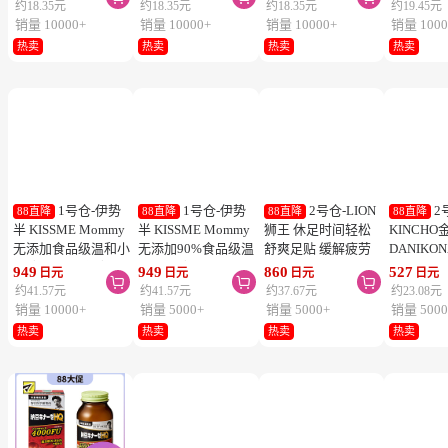
1号仓-Kao花
1号仓-Kao花
1号仓-Kao花
1
88直降
88直降
88直降
88直降
王 Laurier乐而雅 F系
王 Laurier乐而雅 F系
王 Laurier乐而雅 F系
乐而雅 
列敏感肌超薄日用卫
列敏感肌超薄日用卫
列敏感肌超量夜用卫
柔日用卫
生巾 有护翼 25cm17
生巾 有护翼 22.5cm
生巾 有护翼 40cm 7
翼 20.5cm
419
419
419
444
日元
日元
日元
日元



片
20片
片
列零触感
约18.35元
约18.35元
约18.35元
约19.45元
销量 10000+
销量 10000+
销量 10000+
销量 1000
热卖
热卖
热卖
热卖
1号仓-伊势
1号仓-伊势
2号仓-LION
2
88直降
88直降
88直降
88直降
半 KISSME Mommy
半 KISSME Mommy
狮王 休足时间轻松
KINCHO
无添加食品级温和小
无添加90%食品级温
舒爽足贴 缓解疲劳
DANIKO
熊防晒霜 儿童防晒
和小熊防晒啫喱 儿
18片
被褥用清
949
949
860
527
日元
日元
日元
日元



霜 SPF50+ PA++++
童防晒霜 SPF33／
2个装
约41.57元
约41.57元
约37.67元
约23.08元
50g
PA+++ 100g
销量 10000+
销量 5000+
销量 5000+
销量 5000