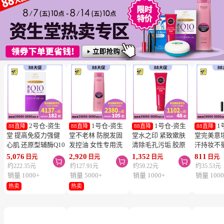
2号仓-资生
1号仓-资生
1号仓-资生
1
88直降
88直降
88直降
88直降
堂 提高免疫力强健
堂不老林 防脱发固
堂水之印 紧致嫰肤
堂完美意
心肌 还原型辅酶Q10
发控油 女性专用洗
清除毛孔污垢 胶原
汗持妆不
胶囊白金版 60粒
发水 240ml
蛋白洗面奶 130g
旋转眉笔 B
5,076
2,920
1,352
811
日元
日元
日元
日元



SHISEIDO 美容养颜
SHISEIDO SERUM
SHISEIDO
棕色 0.17
约222.35元
约127.91元
约59.22元
约35.53元
补元气抗衰 维护心
NOIR 促进血液循环
AQUALABEL 温和
SHISEIDO
销量 1000+
销量 5000+
销量 1000+
销量 1000
血管健康
去除污垢皮脂
洗净不紧绷
INTEGR
热卖
热卖
笔触顺滑