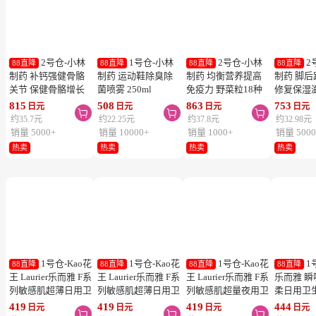
2号仓-小林
1号仓-小林
2号仓-小林
2
88直降
88直降
88直降
88直降
制药 补钙强健骨骼
制药 运动鞋除臭除
制药 均衡营养提高
制药 脚
关节 保健骨骼增长
菌喷雾 250ml
免疫力 野菜粒18种
修复保湿
钙镁片 240粒
蔬菜浓缩纤维素 150
足膏 30g
815
508
863
753
日元
日元
日元
日元



粒 防止便秘促进毒
约35.7元
约22.25元
约37.8元
约32.98元
素排泄
销量 5000+
销量 10000+
销量 1000+
销量 5000
热卖
热卖
热卖
热卖