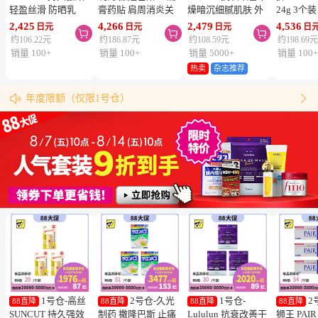
轻盈丝滑 防晒乳
膏药贴 肩周消炎关
燥暗沉细腻肌肤 外
24g 3个
SPF50+ PA++++
节颈椎疼 4.6×7.2cm
泌体精华液保湿面膜
疮 去痘
2,425
4,266
2,479
4,536
日元
日元
日元
日



50ml 3个装 阻隔紫
120贴 3个装【第3类
7片 3个装 Exosome
舒缓炎症
约106.22元
约186.87元
约108.59元
约198.69
外线 持久耐水 户外
医药品】
增加肌肤弹力透明感
类医药品
销量 100+
销量 100+
销量 5000+
销量 100
防晒 多重保护 清爽
热卖
杂志推荐
松本清购物须知
不粘腻
物流时效（最快4天到达！）


年度限额（仅限1号仓）
同仓库满5000日元包邮（仅限中国大陆地区）
松本清粉丝群来啦！
跳转搜索结果
1号仓-高丝
2号仓-久光
1号仓-
2
88直降
88直降
88直降
88直降
SUNCUT 持久强效
制药 撒隆巴斯 止痛
Lululun 抗衰改善干
狮王 PAI