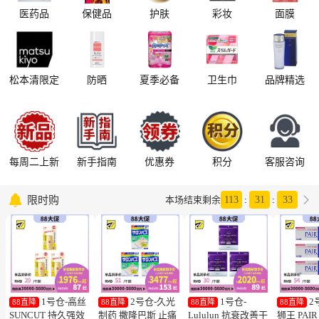
医药品
保健品
护肤
彩妆
面膜
松本清限定
防晒
夏季必备
卫生巾
品牌精选
每周二上新
新手指南
优惠券
积分
客服咨询

限时购

本场结束剩余
113
:
31
:
32
1号仓-高丝
2号仓-久光
1号仓-
2
88直降
88直降
88直降
88直降
SUNCUT 持久强效
制药 撒隆巴斯 止痛
Lululun 抗衰改善干
狮王 PAI