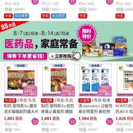



维生素C深
约42.58元
约127.73元
约42.58元
约42.58元
片
销量 10000+
销量 5000+
销量 5000+
销量 5000
热卖
杂志推荐
热卖
杂志推荐
热卖
热卖
2号仓-久光
2号仓-久光
2号仓-松本
2
88直降
88直降
88直降
88直降
制药 斐特斯Zα 腰背
制药 斐特斯Zα 剧烈
清 matuskiyo 过敏性
ROHTO
消炎镇痛剧烈痛大片
疼痛止痛膏药 腰腿
鼻炎喷雾剂 鼻腔喷
药水EX 
膏药贴 温感
疼痛 温感 7×10cm
雾 缓解鼻塞流涕
药水 0.5m
1,881
1,881
1,904
1,026
日元
日元
日元
日



10×14cm 7贴【第2
14贴【第2类医药
30ml【第2类医药
【第2类
约82.4元
约82.4元
约83.4元
约44.94元
类医药品】
品】
品】 3个装
【寒冷地
销量 500+
销量 500+
销量 1000+
销量 1000