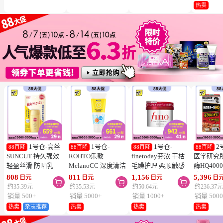
冻结】
热卖
1号仓-高丝
1号仓-
1号仓-
2
88直降
88直降
88直降
88直降
SUNCUT 持久强效
ROHTO乐敦
finetoday芬浓 干枯
医学研究
轻盈丝滑 防晒乳
MelanoCC 深度清洁
毛躁护理 柔顺触感
酶HQ400
SPF50+ PA++++
酵素洗面奶 130g
滋润修护 发膜 230g
胶囊 促
808
811
1,156
5,396
日元
日元
日元
日



50ml
降三高 12
约35.39元
约35.53元
约50.64元
约236.37
销量 500+
销量 5000+
销量 1000+
销量 5000
热卖
杂志推荐
热卖
热卖
热卖