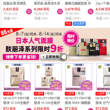
轻盈丝滑 防晒乳
膏药贴 肩周消炎关
燥暗沉细腻肌肤 外
24g 3个
SPF50+ PA++++
节颈椎疼 4.6×7.2cm
泌体精华液保湿面膜
疮 去痘
2,425
4,266
2,479
4,536
日元
日元
日元
日



50ml 3个装 阻隔紫
120贴 3个装【第3类
7片 3个装 Exosome
舒缓炎症
约106.22元
约186.87元
约108.59元
约198.69
外线 持久耐水 户外
医药品】
增加肌肤弹力透明感
类医药品
销量 100+
销量 100+
销量 5000+
销量 100
防晒 多重保护 清爽
热卖
杂志推荐
不粘腻
1号仓-
1号仓-
1号仓-
1
88直降
88直降
88直降
88直降
QUALITY FIRST肤
QUALITY FIRST肤
QUALITY FIRST肤
QUALITY
丽泽 VC100全能护
丽泽 VC100全能护
丽泽 NMN+烟酰胺
丽泽 元气
理面膜 7片
理面膜 7片 3个装
多重焕活面膜 7片
白保湿面
972
2,916
972
972
日元
日元
日元
日元