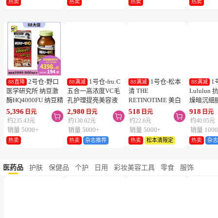
1号仓-伊势
1号仓-伊势
2号仓-LION
2
88直降
88直降
88直降
88直降
半 KISSME Mommy
半 KISSME Mommy
狮王 休足时间轻松
KINCHO
无添加食品级温和小
无添加90%食品级温
舒爽足贴 缓解疲劳
DANIKO
熊防晒霜 儿童防晒
和小熊防晒啫喱 儿
18片
被褥用清
949
949
860
527
日元
日元
日元
日元



霜 SPF50+ PA++++
童防晒霜 SPF33／
2个装
约41.41元
约41.41元
约37.52元
约22.99元
50g
PA+++ 100g
销量 10000+
销量 5000+
销量 5000+
销量 5000
热卖
热卖
热卖
热卖
2号仓-野口
1号仓-fru:C
1号仓-松本
1
88直降
88满减
88满减
88满减
医学研究所 纳豆激
五合一高浓度VC毛
清 THE
Lululu
酶HQ4000FU 纳豆精
孔护理提亮美容液
RETINOTIME 美白
燥暗沉细
胶囊 促进血栓溶解
28ml 减少毛孔 懒人
系列 维C诱导体 烟
泌体精华
5,396
2,980
518
918
日元
日元
日元
日元



降三高 120粒
护肤
酰胺 奢华面膜 1片
7片 Exos
约235.43元
约130.02元
约22.6元
约40.05元
肤弹力透
销量 5000+
销量 5000+
销量 5000+
销量 1000
热卖
热卖
杂志推荐
热卖
松本清限定
热卖
杂