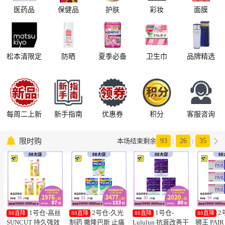
医药品
保健品
护肤
彩妆
面膜
松本清限定
防晒
夏季必备
卫生巾
品牌精选
每周二上新
新手指南
优惠券
积分
客服咨询

限时购

本场结束剩余
93
:
26
:
34
1号仓-高丝
2号仓-久光
1号仓-
2
88直降
88直降
88直降
88直降
SUNCUT 持久强效
制药 撒隆巴斯 止痛
Lululun 抗衰改善干
狮王 PAI