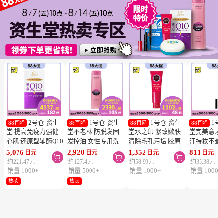
2号仓-资生
1号仓-资生
1号仓-资生
1
88直降
88直降
88直降
88直降
堂 提高免疫力强健
堂不老林 防脱发固
堂水之印 紧致嫰肤
堂完美意
心肌 还原型辅酶Q10
发控油 女性专用洗
清除毛孔污垢 胶原
汗持妆不
胶囊白金版 60粒
发水 240ml
蛋白洗面奶 130g
旋转眉笔 B
5,076
2,920
1,352
811
日元
日元
日元
日元



SHISEIDO 美容养颜
SHISEIDO SERUM
SHISEIDO
棕色 0.17
约221.47元
约127.4元
约58.99元
约35.38元
补元气抗衰 维护心
NOIR 促进血液循环
AQUALABEL 温和
SHISEIDO
销量 1000+
销量 5000+
销量 1000+
销量 1000
血管健康
去除污垢皮脂
洗净不紧绷
INTEGR
热卖
热卖
笔触顺滑