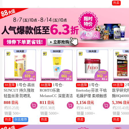
冻结】
热卖
1号仓-高丝
1号仓-
1号仓-
2
88直降
88直降
88直降
88直降
SUNCUT 持久强效
ROHTO乐敦
finetoday芬浓 干枯
医学研究
轻盈丝滑 防晒乳
MelanoCC 深度清洁
毛躁护理 柔顺触感
酶HQ400
SPF50+ PA++++
酵素洗面奶 130g
滋润修护 发膜 230g
胶囊 促
808
811
1,156
5,396
日元
日元
日元
日



50ml
降三高 12
约35.25元
约35.38元
约50.44元
约235.43
销量 500+
销量 5000+
销量 1000+
销量 5000
热卖
杂志推荐
热卖
热卖
热卖