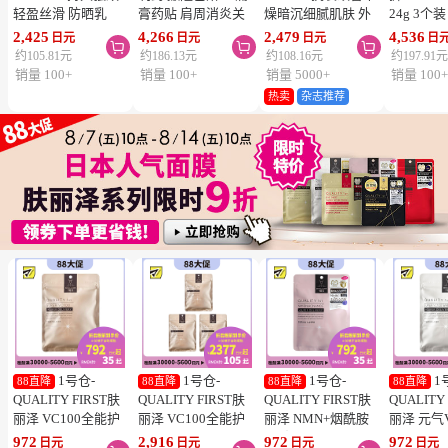
轻盈丝滑 防晒乳
膏药贴 肩周消炎关
燥暗沉细腻肌肤 外
24g 3个
SPF50+ PA++++
节颈椎疼 4.6×7.2cm
泌体精华液保湿面膜
疮 去痘
2,425
4,266
2,479
4,536
日元
日元
日元
日



50ml 3个装 阻隔紫
120贴 3个装【第3类
7片 3个装 Exosome
舒缓炎症
约105.81元
约186.13元
约108.16元
约197.91
外线 持久耐水 户外
医药品】
增加肌肤弹力透明感
类医药品
销量 100+
销量 100+
销量 5000+
销量 100
防晒 多重保护 清爽
热卖
杂志推荐
不粘腻
1号仓-
1号仓-
1号仓-
1
88直降
88直降
88直降
88直降
QUALITY FIRST肤
QUALITY FIRST肤
QUALITY FIRST肤
QUALITY
丽泽 VC100全能护
丽泽 VC100全能护
丽泽 NMN+烟酰胺
丽泽 元气
理面膜 7片
理面膜 7片 3个装
多重焕活面膜 7片
白保湿面
972
2,916
972
972
日元
日元
日元
日元