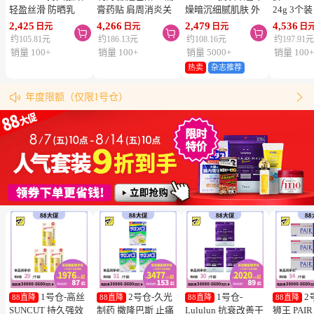
轻盈丝滑 防晒乳
膏药贴 肩周消炎关
燥暗沉细腻肌肤 外
24g 3个
SPF50+ PA++++
节颈椎疼 4.6×7.2cm
泌体精华液保湿面膜
疮 去痘
2,425
4,266
2,479
4,536
日元
日元
日元
日



50ml 3个装 阻隔紫
120贴 3个装【第3类
7片 3个装 Exosome
舒缓炎症
约105.81元
约186.13元
约108.16元
约197.91
外线 持久耐水 户外
医药品】
增加肌肤弹力透明感
类医药品
销量 100+
销量 100+
销量 5000+
销量 100
防晒 多重保护 清爽
热卖
杂志推荐
松本清购物须知
不粘腻
物流时效（最快4天到达！）


年度限额（仅限1号仓）
同仓库满5000日元包邮（仅限中国大陆地区）
松本清粉丝群来啦！
跳转搜索结果
1号仓-高丝
2号仓-久光
1号仓-
2
88直降
88直降
88直降
88直降
SUNCUT 持久强效
制药 撒隆巴斯 止痛
Lululun 抗衰改善干
狮王 PAI