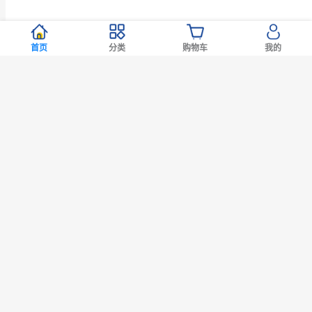
医药品
护肤
保健品
个护
日用
彩妆美容工具
零食
服饰
首页
分类
购物车
我的
2号仓-松本
2号仓-松本
2号仓-松本
2
88直降
88满减
88直降
88满减
清matsukiyo 帝国制
清 滋贺县制药
清matsukiyo 润肠通
清 滋贺县
药 缓解筋骨疼痛ID
Wakoris40 缓解视力
便小粉丸 400粒【第
凉感 缓
温感贴 14cm×10cm
疲劳改善眼充血眼药
2类医药品】
眼药水 15
1,311
228
1,352
308
日元
日元
日元
日元



28片【第2类医药
水 15ml【第3类医药
医药品】
约57.2元
约9.95元
约58.99元
约13.44元
品】
品】【寒冷地区勿
勿拍，易
销量 10000+
销量 5000+
销量 5000+
销量 5000
拍，易冻结】
热卖
松本清限定
热卖
松本清限定
热卖
松本清限定
热卖
松
本期新品
往期新品
暂时缺货
暂时缺货
暂时