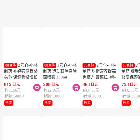
2号仓-小林
1号仓-小林
2号仓-小林
2
88直降
88直降
88直降
88直降
制药 补钙强健骨骼
制药 运动鞋除臭除
制药 均衡营养提高
制药 脚
关节 保健骨骼增长
菌喷雾 250ml
免疫力 野菜粒18种
修复保湿
钙镁片 240粒
蔬菜浓缩纤维素 150
足膏 30g
815
508
863
753
日元
日元
日元
日元



粒 防止便秘促进毒
约35.56元
约22.16元
约37.65元
约32.85元
素排泄
销量 5000+
销量 10000+
销量 1000+
销量 5000
热卖
热卖
热卖
热卖