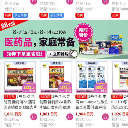



维生素C深
约42.41元
约127.23元
约42.41元
约42.41元
片
销量 10000+
销量 5000+
销量 5000+
销量 5000
热卖
杂志推荐
热卖
杂志推荐
热卖
热卖
2号仓-久光
2号仓-久光
2号仓-松本
2
88直降
88直降
88直降
88直降
制药 斐特斯Zα 腰背
制药 斐特斯Zα 剧烈
清 matuskiyo 过敏性
ROHTO
消炎镇痛剧烈痛大片
疼痛止痛膏药 腰腿
鼻炎喷雾剂 鼻腔喷
药水EX 
膏药贴 温感
疼痛 温感 7×10cm
雾 缓解鼻塞流涕
药水 0.5m
1,881
1,881
1,904
1,026
日元
日元
日元
日



10×14cm 7贴【第2
14贴【第2类医药
30ml【第2类医药
【第2类
约82.07元
约82.07元
约83.07元
约44.77元
类医药品】
品】
品】 3个装
【寒冷地
销量 500+
销量 500+
销量 1000+
销量 1000