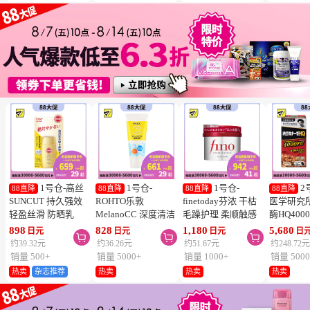
1号仓-高丝
1号仓-
1号仓-
2
88直降
88直降
88直降
88直降
SUNCUT 持久强效
ROHTO乐敦
finetoday芬浓 干枯
医学研究
轻盈丝滑 防晒乳
MelanoCC 深度清洁
毛躁护理 柔顺触感
酶HQ400
SPF50+ PA++++
酵素洗面奶 130g
滋润修护 发膜 230g
胶囊 促
898
828
1,180
5,680
日元
日元
日元
日



50ml
降三高 12
约39.32元
约36.26元
约51.67元
约248.72
销量 500+
销量 5000+
销量 1000+
销量 5000
热卖
杂志推荐
热卖
热卖
热卖