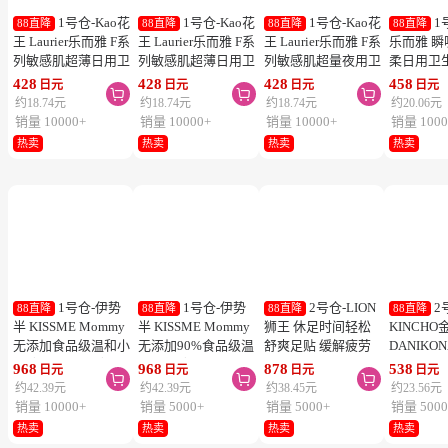
1号仓-Kao花
1号仓-Kao花
1号仓-Kao花
1
88直降
88直降
88直降
88直降
王 Laurier乐而雅 F系
王 Laurier乐而雅 F系
王 Laurier乐而雅 F系
乐而雅 
列敏感肌超薄日用卫
列敏感肌超薄日用卫
列敏感肌超量夜用卫
柔日用卫
生巾 有护翼 25cm17
生巾 有护翼 22.5cm
生巾 有护翼 40cm 7
翼 20.5cm
428
428
428
458
日元
日元
日元
日元



片
20片
片
列零触感
约18.74元
约18.74元
约18.74元
约20.06元
销量 10000+
销量 10000+
销量 10000+
销量 1000
热卖
热卖
热卖
热卖
1号仓-伊势
1号仓-伊势
2号仓-LION
2
88直降
88直降
88直降
88直降
半 KISSME Mommy
半 KISSME Mommy
狮王 休足时间轻松
KINCHO
无添加食品级温和小
无添加90%食品级温
舒爽足贴 缓解疲劳
DANIKO
熊防晒霜 儿童防晒
和小熊防晒啫喱 儿
18片
被褥用清
968
968
878
538
日元
日元
日元
日元



霜 SPF50+ PA++++
童防晒霜 SPF33／
2个装
约42.39元
约42.39元
约38.45元
约23.56元
50g
PA+++ 100g
销量 10000+
销量 5000+
销量 5000+
销量 5000
热卖
热卖
热卖
热卖