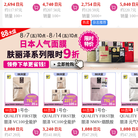
SPF50+ PA++++
节颈椎疼 4.6×7.2cm
泌体精华液保湿面膜
疮 去痘
2,694
4,740
2,754
5,040
日元
日元
日元
日



50ml 3个装 阻隔紫
120贴 3个装【第3类
7片 3个装 Exosome
舒缓炎症
约117.97元
约207.56元
约120.59元
约220.7元
外线 持久耐水 户外
医药品】
增加肌肤弹力透明感
类医药品
销量 100+
销量 100+
销量 5000+
销量 100
防晒 多重保护 清爽
热卖
杂志推荐
不粘腻
1号仓-
1号仓-
1号仓-
1
88直降
88直降
88直降
88直降
QUALITY FIRST肤
QUALITY FIRST肤
QUALITY FIRST肤
QUALITY
丽泽 VC100全能护
丽泽 VC100全能护
丽泽 NMN+烟酰胺
丽泽 元气
理面膜 7片
理面膜 7片 3个装
多重焕活面膜 7片
白保湿面
1,080
3,240
1,080
1,080
日元
日元
日元
日



维生素C深
约47.29元
约141.88元
约47.29元
约47.29元