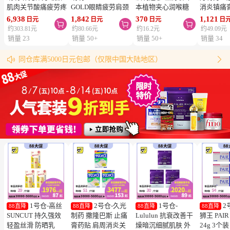
肌肉关节酸痛疲劳疼
GOLD眼睛疲劳肩颈
本植物夹心润喉糖
消炎镇痛
痛 补充维生素B 270
腰疼止痛片 改善眼
黑蜜草本味 76g
7×10mm
6,938
1,842
370
1,121
日元
日元
日元
日



片【第3类医药品】
疲劳肌肉关节痛手脚
类医药品】
约303.81元
约80.66元
约16.2元
约49.09元
Alinamin A 补充维
麻木 21粒【第３类
VANTEL
销量 23
销量 50+
销量 50+
销量 34
物流时效（最快4天到达！）
生素B 疲劳轻减 舒
医药品】
僵硬腰痛
年度限额（仅限1号仓）
同仓库满5000日元包邮（仅限中国大陆地区）
缓眼疲劳


松本清粉丝群来啦！
跳转搜索结果
松本清购物须知
1号仓-高丝
2号仓-久光
1号仓-
2
88直降
88直降
88直降
88直降
SUNCUT 持久强效
制药 撒隆巴斯 止痛
Lululun 抗衰改善干
狮王 PAI
轻盈丝滑 防晒乳
膏药贴 肩周消炎关
燥暗沉细腻肌肤 外
24g 3个