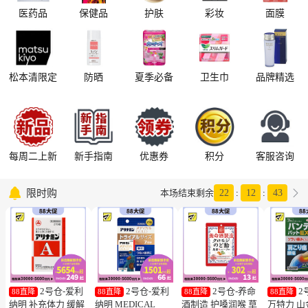
医药品
保健品
护肤
彩妆
面膜
松本清限定
防晒
夏季必备
卫生巾
品牌精选
每周二上新
新手指南
优惠券
积分
客服咨询

限时购

本场结束剩余
22
:
12
:
42
2号仓-爱利
2号仓-爱利
2号仓-养命
2
88直降
88直降
88直降
88直降
纳明 补充体力 缓解
纳明 MEDICAL
酒制造 护嗓润喉 草
万特力 