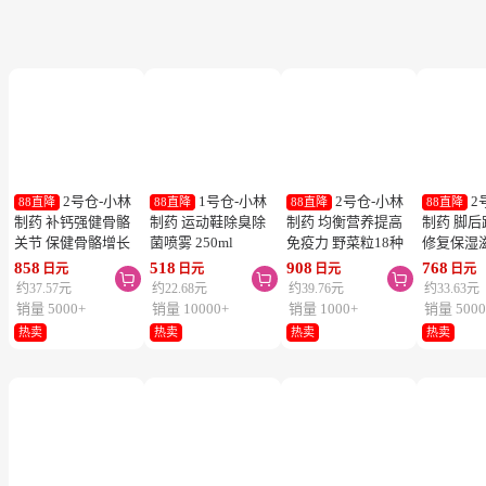
2号仓-小林
1号仓-小林
2号仓-小林
2
88直降
88直降
88直降
88直降
制药 补钙强健骨骼
制药 运动鞋除臭除
制药 均衡营养提高
制药 脚
关节 保健骨骼增长
菌喷雾 250ml
免疫力 野菜粒18种
修复保湿
钙镁片 240粒
蔬菜浓缩纤维素 150
足膏 30g
858
518
908
768
日元
日元
日元
日元



粒 防止便秘促进毒
约37.57元
约22.68元
约39.76元
约33.63元
素排泄
销量 5000+
销量 10000+
销量 1000+
销量 5000
热卖
热卖
热卖
热卖