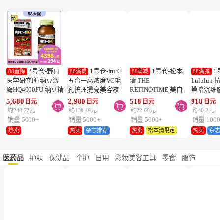
2号仓-野口
1号仓-fru:C
1号仓-松本
1
88直降
88满减
88满减
88满减
医学研究所 纳豆激
五合一高浓度VC毛
清 THE
Lululu
酶HQ4000FU 纳豆精
孔护理提亮美容液
RETINOTIME 美白
燥暗沉细
胶囊 促进血栓溶解
28ml 减少毛孔 懒人
系列 维C诱导体 烟
泌体精华
5,680
2,980
518
918
日元
日元
日元
日元



降三高 120粒
护肤
酰胺 奢华面膜 1片
7片 Exos
约248.72元
约130.49元
约22.68元
约40.2元
肤弹力透
销量 5000+
销量 5000+
销量 5000+
销量 1000
热卖
热卖
杂志推荐
热卖
松本清限定
热卖
杂
医药品
护肤
保健品
个护
日用
彩妆美容工具
零食
服饰