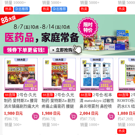
片
销量 10000+
销量 5000+
销量 5000+
销量 5000
热卖
杂志推荐
热卖
杂志推荐
热卖
热卖
2号仓-久光
2号仓-久光
2号仓-松本
2
88直降
88直降
88直降
88直降
制药 斐特斯Zα 腰背
制药 斐特斯Zα 剧烈
清 matuskiyo 过敏性
ROHTO
消炎镇痛剧烈痛大片
疼痛止痛膏药 腰腿
鼻炎喷雾剂 鼻腔喷
药水EX 
膏药贴 温感
疼痛 温感 7×10cm
雾 缓解鼻塞流涕
药水 0.5m
1,980
1,980
2,004
1,080
日元
日元
日元
日



10×14cm 7贴【第2
14贴【第2类医药
30ml【第2类医药
【第2类
约86.7元
约86.7元
约87.75元
约47.29元
类医药品】
品】
品】 3个装
【寒冷地
销量 500+
销量 500+
销量 1000+
销量 1000
冻结】
热卖