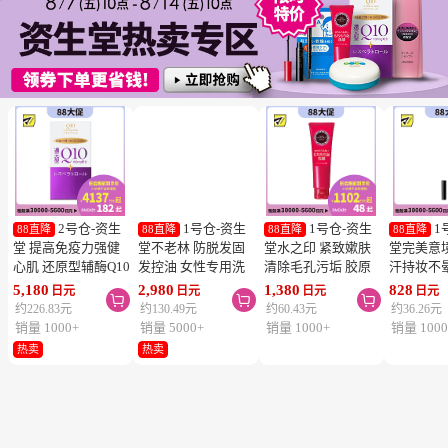
2号仓-资生
1号仓-资生
1号仓-资生
1
88直降
88直降
88直降
88直降
堂 提高免疫力强健
堂不老林 防脱发固
堂水之印 紧致嫰肤
堂完美意
心肌 还原型辅酶Q10
发控油 女性专用洗
清除毛孔污垢 胶原
汗持妆不
胶囊白金版 60粒
发水 240ml
蛋白洗面奶 130g
旋转眉笔 B
5,180
2,980
1,380
828
日元
日元
日元
日元



SHISEIDO 美容养颜
SHISEIDO SERUM
SHISEIDO
棕色 0.17
约226.83元
约130.49元
约60.43元
约36.26元
补元气抗衰 维护心
NOIR 促进血液循环
AQUALABEL 温和
SHISEIDO
销量 1000+
销量 5000+
销量 1000+
销量 1000
血管健康
去除污垢皮脂
洗净不紧绷
INTEGR
热卖
热卖
笔触顺滑