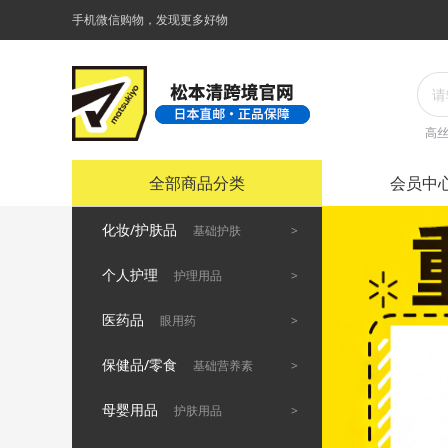
手机微信购物，发现更多好物
高
全部商品分类
会员中
化妆/护肤品
>
基础护肤
个人护理
>
护理用品
医药品
>
眼用药
保健品/零食
>
基础营养素
母婴用品
>
护肤用品