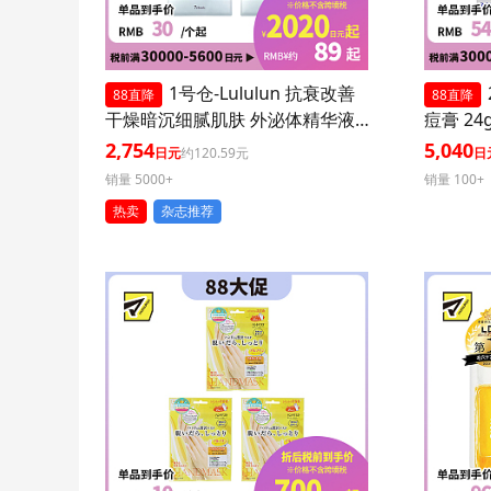
1号仓-Lululun 抗衰改善
88直降
88直降
干燥暗沉细腻肌肤 外泌体精华液
痘膏 24
保湿面膜 7片 3个装 Exosome 增
印修复痘
2,754
5,040
日元
约120.59元
日
加肌肤弹力透明感
医药品
销量 5000+
销量 100+
热卖
杂志推荐