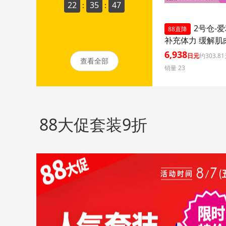
22
35
45
:
:
2号仓-
88直降
补充体力 缓解肌
痛疲劳疼痛 补充
6,938
日元
约303.8
查看全部
270片【第3类医药
销量 23
namin A 补充维
劳轻减 舒缓眼疲
88大促套装9折