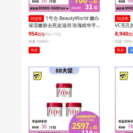
1号仓-BeautyWorld 嫩白
88直降
88直降
保湿嫩肤去死皮滋润 玫瑰精华手
VC毛孔
膜 3个装 LUCKY TRENDY 补水护
装 减少
954
8,940
日元
约41.77元
日
肤去角质双手部护理
销量 10000+
销量 1000
热卖
热卖