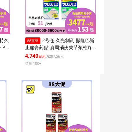
 持久
2号仓-久光制药 撒隆巴斯
88直降
 PA+
止痛膏药贴 肩周消炎关节颈椎疼
 持久
4.6×7.2cm 120贴 3个装【第3类医
4,740
日元
约207.56元
爽不粘
药品】
销量 100+