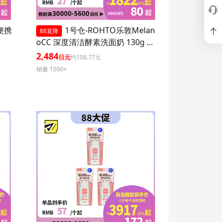
P便携
1号仓-ROHTO乐敦Melan
88直降
oCC 深度清洁酵素洗面奶 130g 3
个装
2,484
日元
约108.77元
销量 1000+