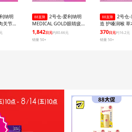
爱利纳明
2号仓-爱利纳明
2号仓
88直降
88直降
肉关节酸
MEDICAL GOLD眼睛疲劳
造 护嗓润喉 
维生素B
肩颈腰疼止痛片 改善眼疲
心润喉糖 黑蜜草
1,842
370
1元
日元
约80.66元
日元
约16.2元
品】Ali
劳肌肉关节痛手脚麻木 21
销量 50+
销量 50+
生素B 疲
粒【第３类医药品】
劳