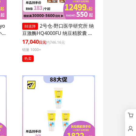
yo
2号仓-野口医学研究所 纳
88直降
小腹
豆激酶HQ4000FU 纳豆精胶囊 促
进血栓溶解降三高 120粒 3个装
17,040
日元
约746.16元
销量 1000+
热卖