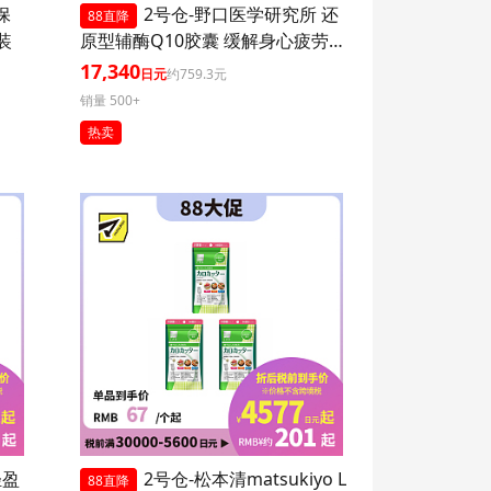
保
2号仓-野口医学研究所 还
88直降
装
原型辅酶Q10胶囊 缓解身心疲劳
强健心肌 60粒 3个装
17,340
日元
约759.3元
销量 500+
热卖
轻盈
2号仓-松本清matsukiyo L
88直降