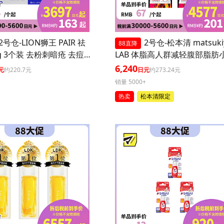
2号仓-LION狮王 PAIR 祛
2号仓-松本清 matsuki
88直降
g 3个装 去粉刺暗疮 去痘
LAB 体脂高人群减轻腹部脂肪
坑 舒缓炎症红肿【第2类
丸 90粒 3个装
6,240
元
约220.7元
日元
约273.24元
】
销量 5000+
热卖
松本清限定