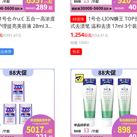
1号仓-fru:C 五合一高浓度
1号仓-LION狮王 TO
88直降
护理提亮美容液 28ml 3个
式去渍笔 温和去渍 17ml 3个装
毛孔 懒人护肤
1,254
元
约391.47元
日元
约54.91元
+
销量 1000+
杂志推荐
热卖