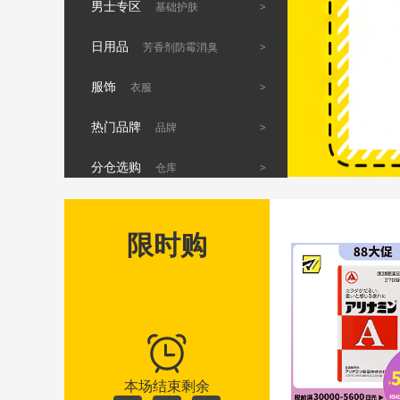
男士专区
>
基础护肤
日用品
>
芳香剂防霉消臭
服饰
>
衣服
热门品牌
>
品牌
分仓选购
>
仓库
限时购
本场结束剩余