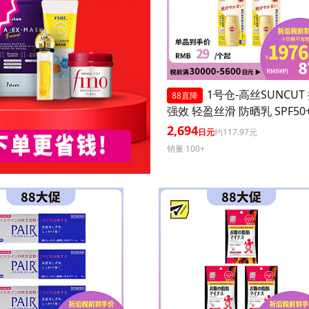
1号仓-高丝SUNCUT
88直降
强效 轻盈丝滑 防晒乳 SPF50+
+++ 50ml 3个装 阻隔紫外线
2,694
日元
约117.97元
耐水 户外防晒 多重保护 清
销量 100+
腻