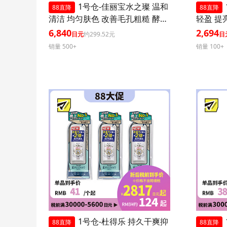
1号仓-佳丽宝水之璨 温和
88直降
88直降
清洁 均匀肤色 改善毛孔粗糙 酵素
轻盈 提
洗颜粉 蓝色版 32粒 3个装
0+ PA+
6,840
2,694
日元
约299.52元
日
效紫外线
销量 500+
销量 100+
肤血色感
1号仓-杜得乐 持久干爽抑
88直降
88直降