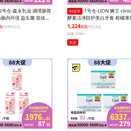
2号仓-森永乳业 调理肠胃
1号仓-LION 狮王 clini
88直降
肠内环境 益生菌 双歧杆
酵素洁净防护美白牙膏 柑橘薄荷
0粒 3个装
30g 3个装
1,224
元
约299.52元
日元
约53.6元
+
销量 5000+
热卖