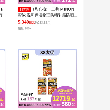
ca
1号仓-第一三共 MINON
88直降
 1
蜜浓 温和保湿物理防晒乳霜防晒
液UV SPF50+PA++++ 80ml 3个装
5,340
日元
约233.83元
防晒抗老 敏感肌可用
销量 100+