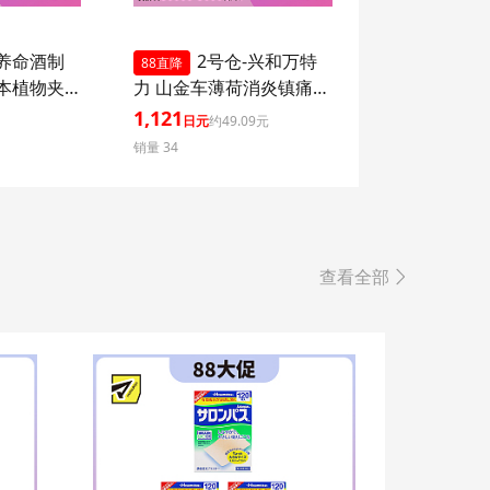
-养命酒制
2号仓-兴和万特
88直降
草本植物夹
力 山金车薄荷消炎镇痛膏
本味 76g
药贴EX 7×10mm 7片
1,121
日元
约49.09元
【第２类医药品】 KOWA
销量 34
VANTELIN 舒缓肩膀僵硬
腰痛
查看全部