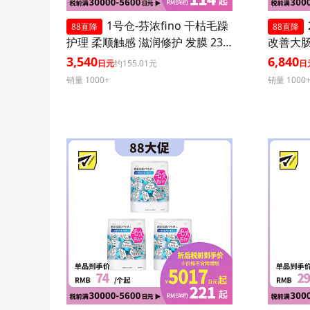
1号仓-芬浓fino 干枯毛躁
88直降
88直降
护理 柔顺触感 滋润修护 发膜 230
改善大肠
g 3个装
菌胶囊 3
3,540
6,840
日元
约155.01元
日
销量 1000+
销量 1000