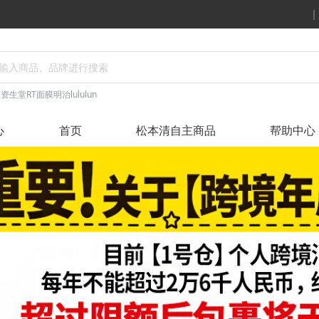
丝
资生堂
RT面膜
明治
lululun
心
首页
松本清自主商品
帮助中心