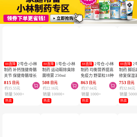
2号仓-小林
1号仓-小林
2号仓-小林
2
88直降
88直降
88直降
88直降
制药 补钙强健骨骼
制药 运动鞋除臭除
制药 均衡营养提高
制药 脚
关节 保健骨骼增长
菌喷雾 250ml
免疫力 野菜粒18种
修复保湿
钙镁片 240粒
蔬菜浓缩纤维素 150
足膏 30g
815
508
863
753
日元
日元
日元
日元



粒 防止便秘促进毒
约35.55元
约22.16元
约37.64元
约32.84元
素排泄
销量 5000+
销量 10000+
销量 1000+
销量 5000
热卖
热卖
热卖
热卖