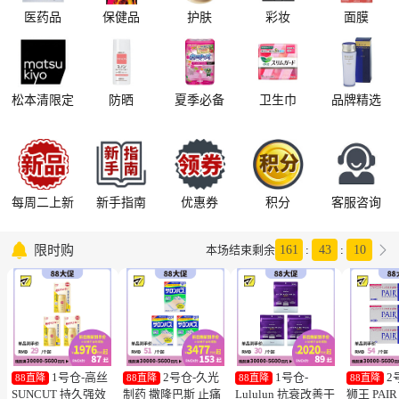
医药品
保健品
护肤
彩妆
面膜
松本清限定
防晒
夏季必备
卫生巾
品牌精选
每周二上新
新手指南
优惠券
积分
客服咨询

限时购

本场结束剩余
161
:
43
:
10
1号仓-高丝
2号仓-久光
1号仓-
2
88直降
88直降
88直降
88直降
SUNCUT 持久强效
制药 撒隆巴斯 止痛
Lululun 抗衰改善干
狮王 PAI