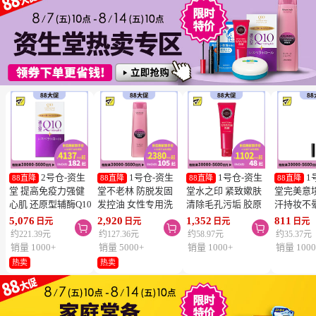
2号仓-资生
1号仓-资生
1号仓-资生
1
88直降
88直降
88直降
88直降
堂 提高免疫力强健
堂不老林 防脱发固
堂水之印 紧致嫰肤
堂完美意
心肌 还原型辅酶Q10
发控油 女性专用洗
清除毛孔污垢 胶原
汗持妆不
胶囊白金版 60粒
发水 240ml
蛋白洗面奶 130g
旋转眉笔 B
5,076
2,920
1,352
811
日元
日元
日元
日元



SHISEIDO 美容养颜
SHISEIDO SERUM
SHISEIDO
棕色 0.17
约221.39元
约127.36元
约58.97元
约35.37元
补元气抗衰 维护心
NOIR 促进血液循环
AQUALABEL 温和
SHISEIDO
销量 1000+
销量 5000+
销量 1000+
销量 1000
血管健康
去除污垢皮脂
洗净不紧绷
INTEGR
热卖
热卖
笔触顺滑