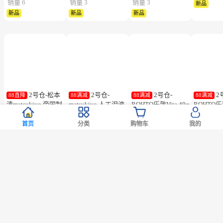
1号仓-漫丹
2号仓-原泽
1号仓-桐灰
1
88满减
88满减
88满减
88满减
缤若诗 卸妆护肤三
制药 乳酸菌+叶黄素
化学 持续温热 御寒
化学 持续
合一 毛孔清洁 改善
儿童护眼 缓解眼部
防寒 均匀发热 暖宝
便携 掌心
暗沉 免洗卸妆水
疲劳 软胶囊 60粒
宝 10片 粘贴型
暖宝宝 1
1,280
5,080
468
388
日元
日元
日元
日元



400ml
型
约55.83元
约221.57元
约20.41元
约16.92元
销量 6
销量 3
销量 3
新品
新品
新品
新品
首页
分类
购物车
我的
2号仓-松本
2号仓-
2号仓-
2
88直降
88满减
88满减
88满减
清matsukiyo 帝国制
matsukiyo 人工泪液
ROHTO乐敦Vita 40α
ROHTO乐
药 缓解筋骨疼痛ID
滴眼液 0.5ml×30支
维他命舒缓疲劳眼药
40α维他
温感贴 14cm×10cm
裸眼/隐形眼镜两用
水 清凉度3
清凉眼药水
1,311
618
298
298
日元
日元
日元
日元



28片【第2类医药
【第3类医药品】
12ml【第3类医药
12ml【
约57.18元
约26.95元
约13元
约13元
品】
【寒冷地区勿拍，易
品】【寒冷地区勿
品】【寒
销量 10000+
销量 10000+
销量 10000+
销量 1000
冻结】
拍，易冻结】
拍，易冻
热卖
松本清限定
热卖
松本清限定
热卖
热卖