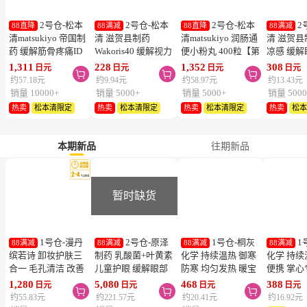
医药品
护肤
保健品
个护
日用
彩妆美容工具
零食
服饰
2号仓-松本
2号仓-松本
2号仓-松本
2
88直降
88满减
88直降
88满减
清matsukiyo 帝国制
清 滋贺县制药
清matsukiyo 润肠通
清 滋贺县
药 缓解筋骨疼痛ID
Wakoris40 缓解视力
便小粉丸 400粒【第
凉感 缓
温感贴 14cm×10cm
疲劳改善眼充血眼药
2类医药品】
眼药水 15
1,311
228
1,352
308
日元
日元
日元
日元



28片【第2类医药
水 15ml【第3类医药
医药品】
约57.18元
约9.94元
约58.97元
约13.43元
品】
品】【寒冷地区勿
勿拍，易
销量 10000+
销量 5000+
销量 5000+
销量 5000
拍，易冻结】
热卖
松本清限定
热卖
松本清限定
热卖
松本清限定
热卖
松
本期新品
往期新品
暂时缺货