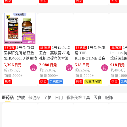
1号仓-伊势
1号仓-伊势
2号仓-LION
2
88直降
88直降
88直降
88直降
半 KISSME Mommy
半 KISSME Mommy
狮王 休足时间轻松
KINCHO
无添加食品级温和小
无添加90%食品级温
舒爽足贴 缓解疲劳
DANIKO
熊防晒霜 儿童防晒
和小熊防晒啫喱 儿
18片
被褥用清
949
949
860
527
日元
日元
日元
日元



霜 SPF50+ PA++++
童防晒霜 SPF33／
2个装
约41.39元
约41.39元
约37.51元
约22.99元
50g
PA+++ 100g
销量 10000+
销量 5000+
销量 5000+
销量 5000
热卖
热卖
热卖
热卖
2号仓-野口
1号仓-fru:C
1号仓-松本
1
88直降
88满减
88满减
88满减
医学研究所 纳豆激
五合一高浓度VC毛
清 THE
Lululu
酶HQ4000FU 纳豆精
孔护理提亮美容液
RETINOTIME 美白
燥暗沉细
胶囊 促进血栓溶解
28ml 减少毛孔 懒人
系列 维C诱导体 烟
泌体精华
5,396
2,980
518
918
日元
日元
日元
日元



降三高 120粒
护肤
酰胺 奢华面膜 1片
7片 Exos
约235.35元
约129.98元
约22.59元
约40.04元
肤弹力透
销量 5000+
销量 5000+
销量 5000+
销量 1000
热卖
热卖
杂志推荐
热卖
松本清限定
热卖
杂