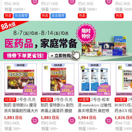



维生素C深
约42.39元
约127.18元
约42.39元
约42.39元
片
销量 10000+
销量 5000+
销量 5000+
销量 5000
热卖
杂志推荐
热卖
杂志推荐
热卖
热卖
2号仓-久光
2号仓-久光
2号仓-松本
2
88直降
88直降
88直降
88直降
制药 斐特斯Zα 腰背
制药 斐特斯Zα 剧烈
清 matuskiyo 过敏性
ROHTO
消炎镇痛剧烈痛大片
疼痛止痛膏药 腰腿
鼻炎喷雾剂 鼻腔喷
药水EX 
膏药贴 温感
疼痛 温感 7×10cm
雾 缓解鼻塞流涕
药水 0.5m
1,881
1,881
1,904
1,026
日元
日元
日元
日



10×14cm 7贴【第2
14贴【第2类医药
30ml【第2类医药
【第2类
约82.04元
约82.04元
约83.04元
约44.75元
类医药品】
品】
品】 3个装
【寒冷地
销量 500+
销量 500+
销量 1000+
销量 1000