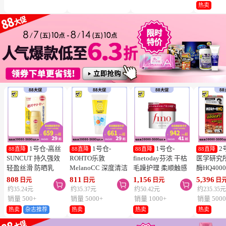
冻结】
热卖
1号仓-高丝
1号仓-
1号仓-
2
88直降
88直降
88直降
88直降
SUNCUT 持久强效
ROHTO乐敦
finetoday芬浓 干枯
医学研究
轻盈丝滑 防晒乳
MelanoCC 深度清洁
毛躁护理 柔顺触感
酶HQ400
SPF50+ PA++++
酵素洗面奶 130g
滋润修护 发膜 230g
胶囊 促
808
811
1,156
5,396
日元
日元
日元
日



50ml
降三高 12
约35.24元
约35.37元
约50.42元
约235.35
销量 500+
销量 5000+
销量 1000+
销量 5000
热卖
杂志推荐
热卖
热卖
热卖