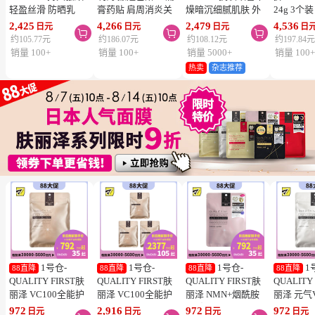
轻盈丝滑 防晒乳
膏药贴 肩周消炎关
燥暗沉细腻肌肤 外
24g 3个
SPF50+ PA++++
节颈椎疼 4.6×7.2cm
泌体精华液保湿面膜
疮 去痘
2,425
4,266
2,479
4,536
日元
日元
日元
日



50ml 3个装 阻隔紫
120贴 3个装【第3类
7片 3个装 Exosome
舒缓炎症
约105.77元
约186.07元
约108.12元
约197.84
外线 持久耐水 户外
医药品】
增加肌肤弹力透明感
类医药品
销量 100+
销量 100+
销量 5000+
销量 100
防晒 多重保护 清爽
热卖
杂志推荐
不粘腻
1号仓-
1号仓-
1号仓-
1
88直降
88直降
88直降
88直降
QUALITY FIRST肤
QUALITY FIRST肤
QUALITY FIRST肤
QUALITY
丽泽 VC100全能护
丽泽 VC100全能护
丽泽 NMN+烟酰胺
丽泽 元气
理面膜 7片
理面膜 7片 3个装
多重焕活面膜 7片
白保湿面
972
2,916
972
972
日元
日元
日元
日元