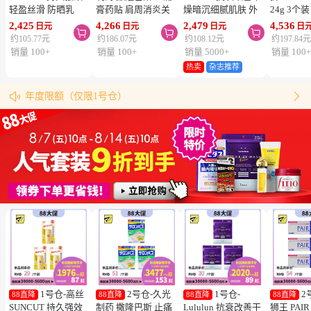
轻盈丝滑 防晒乳
膏药贴 肩周消炎关
燥暗沉细腻肌肤 外
24g 3个
SPF50+ PA++++
节颈椎疼 4.6×7.2cm
泌体精华液保湿面膜
疮 去痘
2,425
4,266
2,479
4,536
日元
日元
日元
日



50ml 3个装 阻隔紫
120贴 3个装【第3类
7片 3个装 Exosome
舒缓炎症
约105.77元
约186.07元
约108.12元
约197.84
外线 持久耐水 户外
医药品】
增加肌肤弹力透明感
类医药品
销量 100+
销量 100+
销量 5000+
销量 100
防晒 多重保护 清爽
热卖
杂志推荐
松本清购物须知
不粘腻
物流时效（最快4天到达！）


年度限额（仅限1号仓）
同仓库满5000日元包邮（仅限中国大陆地区）
松本清粉丝群来啦！
跳转搜索结果
1号仓-高丝
2号仓-久光
1号仓-
2
88直降
88直降
88直降
88直降
SUNCUT 持久强效
制药 撒隆巴斯 止痛
Lululun 抗衰改善干
狮王 PAI