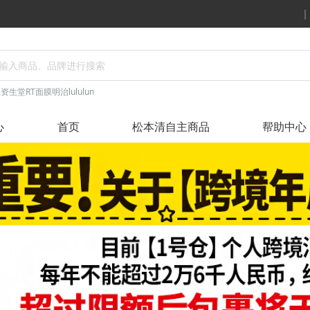
丝
资生堂
RT面膜
明治
lululun
心
首页
松本清自主商品
帮助中心