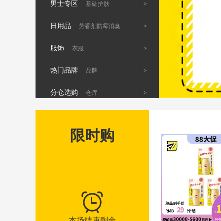
男士专区
>
基础护肤
日用品
>
芳香剂防霉消臭
服饰
>
衣服
热门品牌
>
品牌
分仓选购
>
仓库
限时购
本场结束剩余