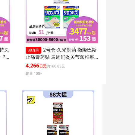
 持久
2号仓-久光制药 撒隆巴斯
88直降
 PA+
止痛膏药贴 肩周消炎关节颈椎疼
 持久
4.6×7.2cm 120贴 3个装【第3类医
4,266
日元
约186.88元
爽不粘
药品】
销量 100+