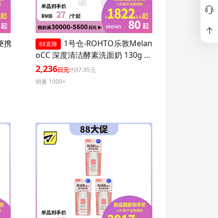
P便携
1号仓-ROHTO乐敦Melan
88直降
oCC 深度清洁酵素洗面奶 130g 3
个装
2,236
日元
约97.95元
销量 1000+