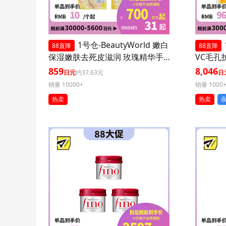
1号仓-BeautyWorld 嫩白
88直降
88直降
保湿嫩肤去死皮滋润 玫瑰精华手
VC毛孔
膜 3个装 LUCKY TRENDY 补水护
装 减少
859
8,046
日元
约37.63元
日
肤去角质双手部护理
销量 10000+
销量 1000
热卖
热卖