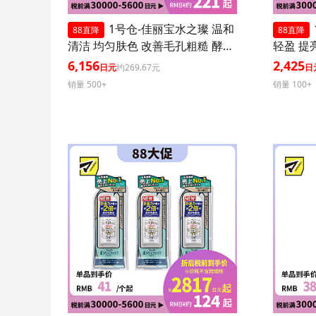
1号仓-佳丽宝水之璨 温和
88直降
88直降
清洁 均匀肤色 改善毛孔粗糙 酵素
轻盈 提
洗颜粉 蓝色版 32粒 3个装
0+ PA+
6,156
2,425
日元
约269.67元
日
效紫外线
销量 500+
销量 100+
肤血色感