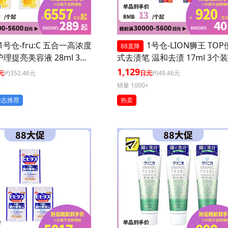
1号仓-fru:C 五合一高浓度
1号仓-LION狮王 TO
88直降
护理提亮美容液 28ml 3个
式去渍笔 温和去渍 17ml 3个装
毛孔 懒人护肤
1,129
元
约352.46元
日元
约49.46元
+
销量 1000+
杂志推荐
热卖