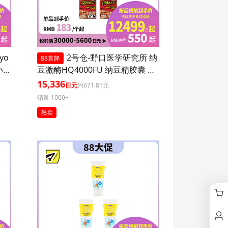
yo
2号仓-野口医学研究所 纳
88直降
小腹
豆激酶HQ4000FU 纳豆精胶囊 促
进血栓溶解降三高 120粒 3个装
15,336
日元
约671.81元
销量 1000+
热卖