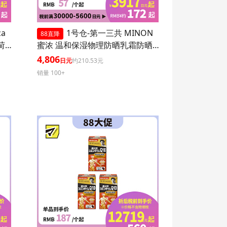
ca
1号仓-第一三共 MINON
88直降
 1
蜜浓 温和保湿物理防晒乳霜防晒
液UV SPF50+PA++++ 80ml 3个装
4,806
日元
约210.53元
防晒抗老 敏感肌可用
销量 100+