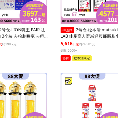
2号仓-LION狮王 PAIR 祛
2号仓-松本清 matsuki
88直降
g 3个装 去粉刺暗疮 去痘
LAB 体脂高人群减轻腹部脂肪
坑 舒缓炎症红肿【第2类
丸 90粒 3个装
5,616
元
约198.7元
日元
约246.01元
】
销量 5000+
热卖
松本清限定