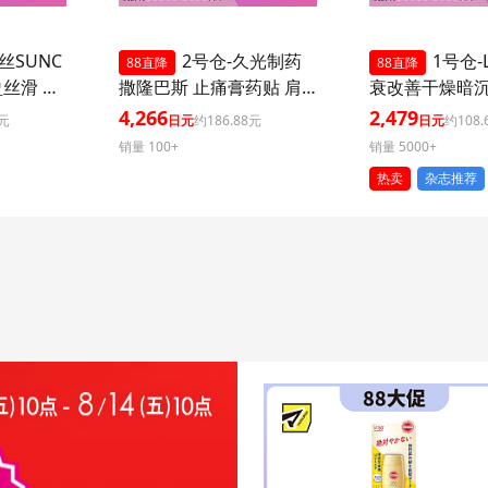
丝SUNC
2号仓-久光制药
1号仓-L
88直降
88直降
盈丝滑 防
撒隆巴斯 止痛膏药贴 肩
衰改善干燥暗
+++ 50
周消炎关节颈椎疼 4.6×7.
外泌体精华液保
4,266
2,479
3元
日元
约186.88元
日元
约108.
外线 持
2cm 120贴 3个装【第3类
片 3个装 Exos
销量 100+
销量 5000+
 多重保
医药品】
肌肤弹力透明
热卖
杂志推荐