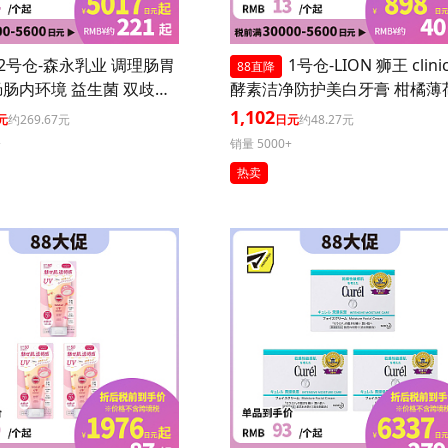
2号仓-森永乳业 调理肠胃
1号仓-LION 狮王 clini
88直降
肠内环境 益生菌 双歧杆
酵素洁净防护美白牙膏 柑橘薄荷
0粒 3个装
30g 3个装
1,102
元
约269.67元
日元
约48.27元
+
销量 5000+
热卖