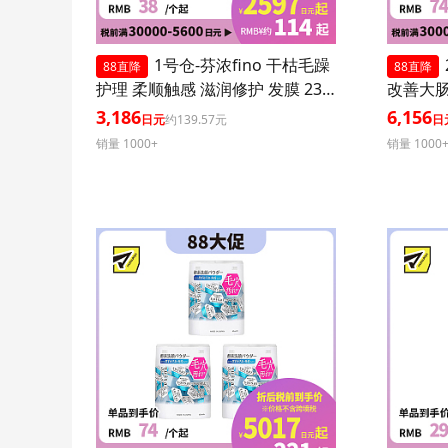
1号仓-芬浓fino 干枯毛躁
88直降
88直降
护理 柔顺触感 滋润修护 发膜 230
改善大肠
g 3个装
菌胶囊 3
3,186
6,156
日元
约139.57元
日
销量 1000+
销量 1000