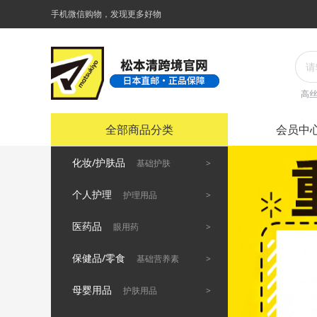
手机微信购物，发现更多好物
高
全部商品分类
会员中
化妆/护肤品
>
基础护肤
个人护理
>
护理用品
医药品
>
眼用药
保健品/零食
>
基础营养素
母婴用品
>
护肤用品