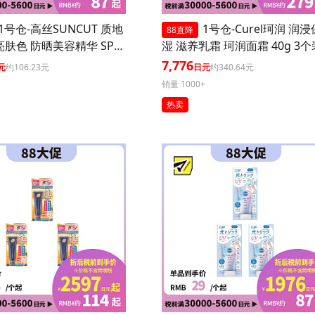
1号仓-高丝SUNCUT 质地
1号仓-Curel珂润 润浸
88直降
亮肤色 防晒美容精华 SPF5
湿 滋养乳霜 珂润面霜 40g 3个
+++ 玫瑰粉色 80g 3个装 高
7,776
元
约106.23元
日元
约340.64元
防护 高保湿配方 提升肌
销量 1000+
 长效锁水 多重保护
热卖