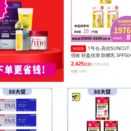
1号仓-高丝SUNCUT
88直降
强效 轻盈丝滑 防晒乳 SPF50+
+++ 50ml 3个装 阻隔紫外线
2,425
日元
约106.23元
耐水 户外防晒 多重保护 清
销量 100+
腻