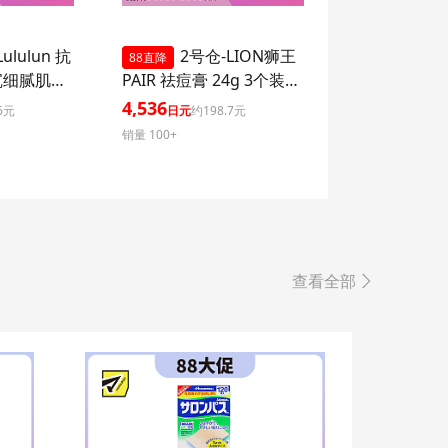
ululun 抗
2号仓-LION狮王
88直降
沉细腻肌肤
PAIR 祛痘膏 24g 3个装
湿面膜 7
去粉刺暗疮 去痘印修复痘
4,536
6元
日元
约198.7元
ome 增加
坑 舒缓炎症红肿【第2类
销量 100+
感
医药品】
查看全部