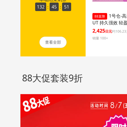
132
45
50
:
:
1号仓-高
88直降
UT 持久强效 轻
晒乳 SPF50+ PA+
2,425
日元
约106.2
ml 3个装 阻隔紫
销量 100+
久耐水 户外防晒
查看全部
护 清爽不粘腻
88大促套装9折