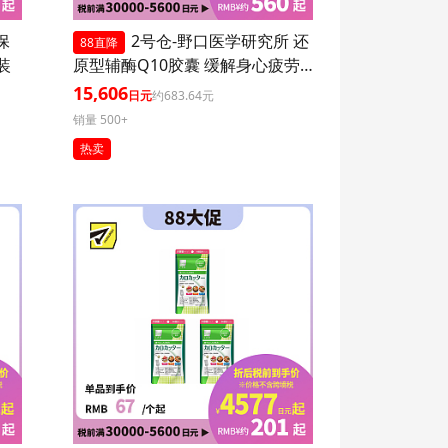
保
2号仓-野口医学研究所 还
88直降
装
原型辅酶Q10胶囊 缓解身心疲劳
强健心肌 60粒 3个装
15,606
日元
约683.64元
销量 500+
热卖