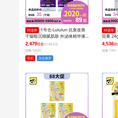
1号仓-Lululun 抗衰改善
88直降
88直降
干燥暗沉细腻肌肤 外泌体精华液
痘膏 24
保湿面膜 7片 3个装 Exosome 增
印修复痘
2,479
4,536
日元
约108.6元
日
加肌肤弹力透明感
医药品
销量 5000+
销量 100+
热卖
杂志推荐