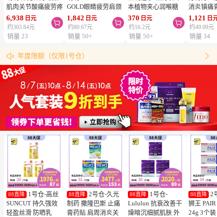
肌肉关节酸痛疲劳疼
GOLD眼睛疲劳肩颈
本植物夹心润喉糖
消炎镇痛
痛 补充维生素B 270
腰疼止痛片 改善眼
黑蜜草本味 76g
7×10mm
6,938
1,842
370
1,121
日元
日元
日元
日



片【第3类医药品】
疲劳肌肉关节痛手脚
类医药品】
约303.84元
约80.67元
约16.2元
约49.09元
Alinamin A 补充维
麻木 21粒【第３类
VANTEL
销量 23
销量 50+
销量 50+
销量 34
松本清购物须知
生素B 疲劳轻减 舒
医药品】
僵硬腰痛
物流时效（最快4天到达！）
缓眼疲劳


年度限额（仅限1号仓）
同仓库满5000日元包邮（仅限中国大陆地区）
松本清粉丝群来啦！
跳转搜索结果
1号仓-高丝
2号仓-久光
1号仓-
2
88直降
88直降
88直降
88直降
SUNCUT 持久强效
制药 撒隆巴斯 止痛
Lululun 抗衰改善干
狮王 PAI
轻盈丝滑 防晒乳
膏药贴 肩周消炎关
燥暗沉细腻肌肤 外
24g 3个