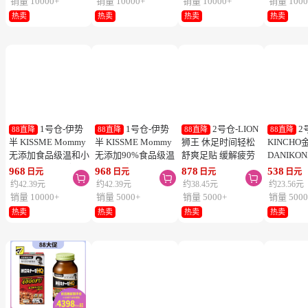
1号仓-Kao花
1号仓-Kao花
1号仓-Kao花
1
88直降
88直降
88直降
88直降
王 Laurier乐而雅 F系
王 Laurier乐而雅 F系
王 Laurier乐而雅 F系
乐而雅 
列敏感肌超薄日用卫
列敏感肌超薄日用卫
列敏感肌超量夜用卫
柔日用卫
生巾 有护翼 25cm17
生巾 有护翼 22.5cm
生巾 有护翼 40cm 7
翼 20.5cm
428
428
428
458
日元
日元
日元
日元



片
20片
片
列零触感
约18.74元
约18.74元
约18.74元
约20.06元
销量 10000+
销量 10000+
销量 10000+
销量 1000
热卖
热卖
热卖
热卖
1号仓-伊势
1号仓-伊势
2号仓-LION
2
88直降
88直降
88直降
88直降
半 KISSME Mommy
半 KISSME Mommy
狮王 休足时间轻松
KINCHO
无添加食品级温和小
无添加90%食品级温
舒爽足贴 缓解疲劳
DANIKO
熊防晒霜 儿童防晒
和小熊防晒啫喱 儿
18片
被褥用清
968
968
878
538
日元
日元
日元
日元



霜 SPF50+ PA++++
童防晒霜 SPF33／
2个装
约42.39元
约42.39元
约38.45元
约23.56元
50g
PA+++ 100g
销量 10000+
销量 5000+
销量 5000+
销量 5000
热卖
热卖
热卖
热卖