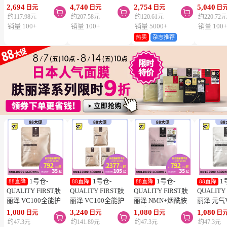
SPF50+ PA++++
节颈椎疼 4.6×7.2cm
泌体精华液保湿面膜
疮 去痘
2,694
4,740
2,754
5,040
日元
日元
日元
日



50ml 3个装 阻隔紫
120贴 3个装【第3类
7片 3个装 Exosome
舒缓炎症
约117.98元
约207.58元
约120.61元
约220.72
外线 持久耐水 户外
医药品】
增加肌肤弹力透明感
类医药品
销量 100+
销量 100+
销量 5000+
销量 100
防晒 多重保护 清爽
热卖
杂志推荐
不粘腻
1号仓-
1号仓-
1号仓-
1
88直降
88直降
88直降
88直降
QUALITY FIRST肤
QUALITY FIRST肤
QUALITY FIRST肤
QUALITY
丽泽 VC100全能护
丽泽 VC100全能护
丽泽 NMN+烟酰胺
丽泽 元气
理面膜 7片
理面膜 7片 3个装
多重焕活面膜 7片
白保湿面
1,080
3,240
1,080
1,080
日元
日元
日元
日



维生素C深
约47.3元
约141.89元
约47.3元
约47.3元