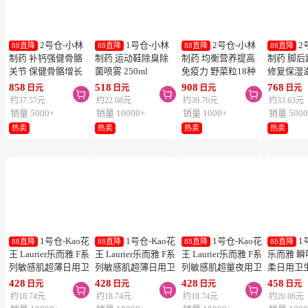
2号仓-小林
1号仓-小林
2号仓-小林
2
88直降
88直降
88直降
88直降
制药 补钙强健骨骼
制药 运动鞋除臭除
制药 均衡营养提高
制药 脚
关节 保健骨骼增长
菌喷雾 250ml
免疫力 野菜粒18种
修复保湿
钙镁片 240粒
蔬菜浓缩纤维素 150
足膏 30g
858
518
908
768
日元
日元
日元
日元



粒 防止便秘促进毒
约37.57元
约22.68元
约39.76元
约33.63元
素排泄
销量 5000+
销量 10000+
销量 1000+
销量 5000
热卖
热卖
热卖
热卖