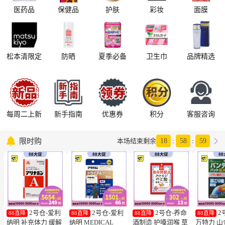
医药品
保健品
护肤
彩妆
面膜
松本清限定
防晒
夏季必备
卫生巾
品牌精选
每周二上新
新手指南
优惠券
积分
客服咨询

限时购

本场结束剩余
18
:
58
:
58
2号仓-爱利
2号仓-爱利
2号仓-养命
2
88直降
88直降
88直降
88直降
纳明 补充体力 缓解
纳明 MEDICAL
酒制造 护嗓润喉 草
万特力 