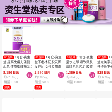
2号仓-资生
1号仓-资生
1号仓-资生
1
88直降
88直降
88直降
88直降
堂 提高免疫力强健
堂不老林 防脱发固
堂水之印 紧致嫰肤
堂完美意
心肌 还原型辅酶Q10
发控油 女性专用洗
清除毛孔污垢 胶原
汗持妆不
胶囊白金版 60粒
发水 240ml
蛋白洗面奶 130g
旋转眉笔 B
5,180
2,980
1,380
828
日元
日元
日元
日元



SHISEIDO 美容养颜
SHISEIDO SERUM
SHISEIDO
棕色 0.17
约226.85元
约130.5元
约60.43元
约36.26元
补元气抗衰 维护心
NOIR 促进血液循环
AQUALABEL 温和
SHISEIDO
销量 1000+
销量 5000+
销量 1000+
销量 1000
血管健康
去除污垢皮脂
洗净不紧绷
INTEGR
热卖
热卖
笔触顺滑