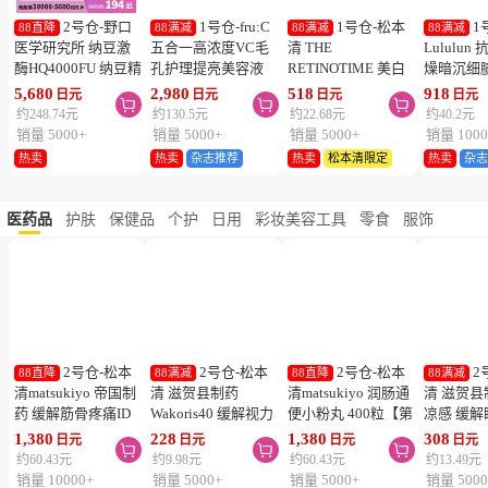
2号仓-野口
1号仓-fru:C
1号仓-松本
1
88直降
88满减
88满减
88满减
医学研究所 纳豆激
五合一高浓度VC毛
清 THE
Lululu
酶HQ4000FU 纳豆精
孔护理提亮美容液
RETINOTIME 美白
燥暗沉细
胶囊 促进血栓溶解
28ml 减少毛孔 懒人
系列 维C诱导体 烟
泌体精华
5,680
2,980
518
918
日元
日元
日元
日元



降三高 120粒
护肤
酰胺 奢华面膜 1片
7片 Exos
约248.74元
约130.5元
约22.68元
约40.2元
肤弹力透
销量 5000+
销量 5000+
销量 5000+
销量 1000
热卖
热卖
杂志推荐
热卖
松本清限定
热卖
杂
医药品
护肤
保健品
个护
日用
彩妆美容工具
零食
服饰