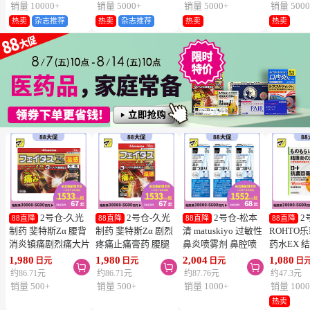
片
销量 10000+
销量 5000+
销量 5000+
销量 5000
热卖
杂志推荐
热卖
杂志推荐
热卖
热卖
2号仓-久光
2号仓-久光
2号仓-松本
2
88直降
88直降
88直降
88直降
制药 斐特斯Zα 腰背
制药 斐特斯Zα 剧烈
清 matuskiyo 过敏性
ROHTO
消炎镇痛剧烈痛大片
疼痛止痛膏药 腰腿
鼻炎喷雾剂 鼻腔喷
药水EX 
膏药贴 温感
疼痛 温感 7×10cm
雾 缓解鼻塞流涕
药水 0.5m
1,980
1,980
2,004
1,080
日元
日元
日元
日



10×14cm 7贴【第2
14贴【第2类医药
30ml【第2类医药
【第2类
约86.71元
约86.71元
约87.76元
约47.3元
类医药品】
品】
品】 3个装
【寒冷地
销量 500+
销量 500+
销量 1000+
销量 1000
冻结】
热卖