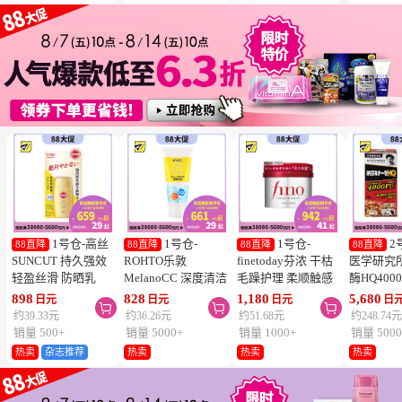
1号仓-高丝
1号仓-
1号仓-
2
88直降
88直降
88直降
88直降
SUNCUT 持久强效
ROHTO乐敦
finetoday芬浓 干枯
医学研究
轻盈丝滑 防晒乳
MelanoCC 深度清洁
毛躁护理 柔顺触感
酶HQ400
SPF50+ PA++++
酵素洗面奶 130g
滋润修护 发膜 230g
胶囊 促
898
828
1,180
5,680
日元
日元
日元
日



50ml
降三高 12
约39.33元
约36.26元
约51.68元
约248.74
销量 500+
销量 5000+
销量 1000+
销量 5000
热卖
杂志推荐
热卖
热卖
热卖