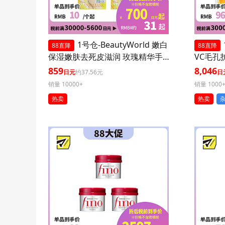
1号仓-BeautyWorld 嫩白
88直降
88直降
保湿嫩肤去死皮滋润 玫瑰精华手
VC毛孔
膜 3个装 LUCKY TRENDY 补水护
装 减少
859
8,046
日元
约37.56元
日
肤去角质双手部护理
销量 10000+
销量 1000
热卖
热卖