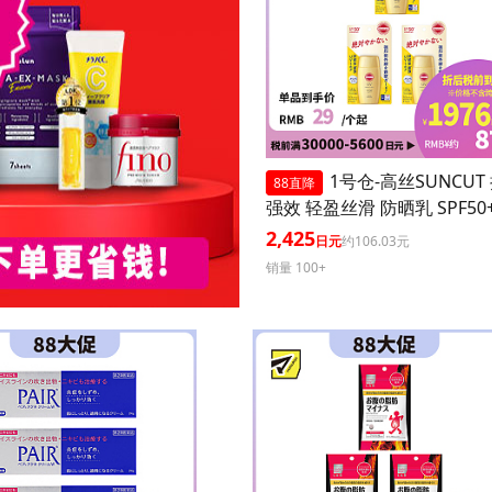
1号仓-高丝SUNCUT
88直降
强效 轻盈丝滑 防晒乳 SPF50+
+++ 50ml 3个装 阻隔紫外线
2,425
日元
约106.03元
耐水 户外防晒 多重保护 清
销量 100+
腻