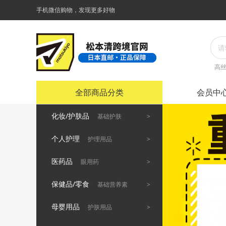
手机微信购物，发现更多好物
高
全部商品分类
会员中
化妆/护肤品
>
基础护肤
个人护理
>
护理用品
医药品
>
眼用药
保健品/零食
>
基础营养素
母婴用品
>
护肤用品