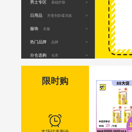
男士专区
>
基础护肤
日用品
>
芳香剂防霉消臭
服饰
>
衣服
热门品牌
>
品牌
分仓选购
>
仓库
限时购
本场结束剩余