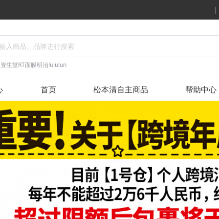
丝
资生堂
RT面膜
明治
lululun
心
首页
松本清自主商品
帮助中心