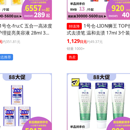
1号仓-fru:C 五合一高浓度
1号仓-LION狮王 TO
88直降
护理提亮美容液 28ml 3个
式去渍笔 温和去渍 17ml 3个装
毛孔 懒人护肤
1,129
元
约351.81元
日元
约49.37元
+
销量 1000+
杂志推荐
热卖