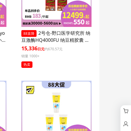
yo
2号仓-野口医学研究所 纳
88直降
小腹
豆激酶HQ4000FU 纳豆精胶囊 促
进血栓溶解降三高 120粒 3个装
15,336
日元
约670.57元
销量 1000+
热卖