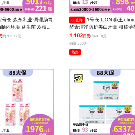
2号仓-森永乳业 调理肠胃
1号仓-LION 狮王 clini
88直降
肠内环境 益生菌 双歧杆
酵素洁净防护美白牙膏 柑橘薄荷
0粒 3个装
30g 3个装
1,102
元
约269.17元
日元
约48.18元
+
销量 5000+
热卖