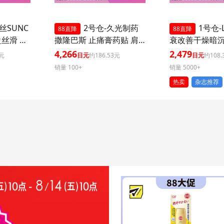
丝SUNC
2号仓-久光制药
1号仓-L
88直降
88直降
盈丝滑 防
撒隆巴斯 止痛膏药贴 肩
衰改善干燥暗
+++ 50
周消炎关节颈椎疼 4.6×7.
外泌体精华液保
4,266
2,479
3元
日元
约186.53元
日元
约108.
外线 持
2cm 120贴 3个装【第3类
片 3个装 Exos
销量 100+
销量 5000+
 多重保
医药品】
肌肤弹力透明
热卖
杂志推荐