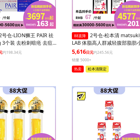
2号仓-LION狮王 PAIR 祛
2号仓-松本清 matsuki
88直降
g 3个装 去粉刺暗疮 去痘
LAB 体脂高人群减轻腹部脂肪
坑 舒缓炎症红肿【第2类
丸 90粒 3个装
5,616
元
约198.34元
日元
约245.56元
】
销量 5000+
热卖
松本清限定