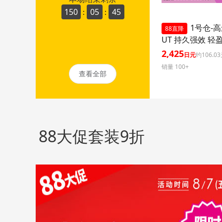
150
05
44
:
:
1号仓-高
88直降
UT 持久强效 轻
晒乳 SPF50+ PA+
2,425
日元
约106.0
ml 3个装 阻隔紫
销量 100+
久耐水 户外防晒
查看全部
护 清爽不粘腻
88大促套装9折