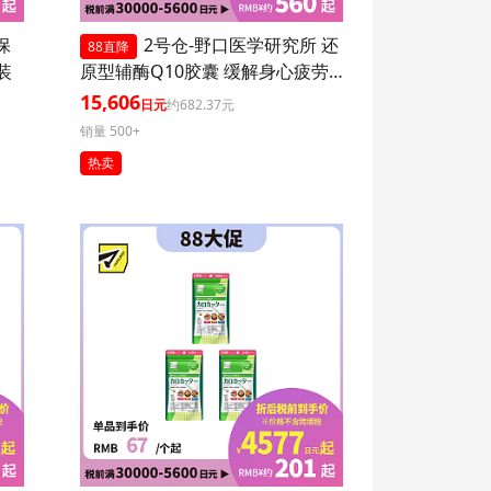
保
2号仓-野口医学研究所 还
88直降
装
原型辅酶Q10胶囊 缓解身心疲劳
强健心肌 60粒 3个装
15,606
日元
约682.37元
销量 500+
热卖