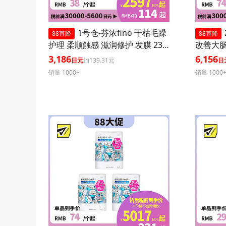
1号仓-芬浓fino 干枯毛躁
88直降
88直降
护理 柔顺触感 滋润修护 发膜 230
改善大肠
g 3个装
菌胶囊 3
3,186
6,156
日元
约139.31元
日
销量 1000+
销量 1000