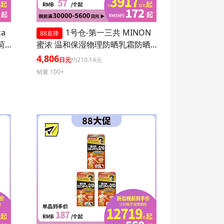
ca
1号仓-第一三共 MINON
88直降
 1
蜜浓 温和保湿物理防晒乳霜防晒
液UV SPF50+PA++++ 80ml 3个装
4,806
日元
约210.14元
防晒抗老 敏感肌可用
销量 100+