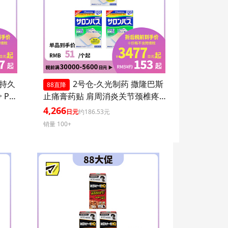
 持久
2号仓-久光制药 撒隆巴斯
88直降
 PA+
止痛膏药贴 肩周消炎关节颈椎疼
 持久
4.6×7.2cm 120贴 3个装【第3类医
4,266
日元
约186.53元
爽不粘
药品】
销量 100+