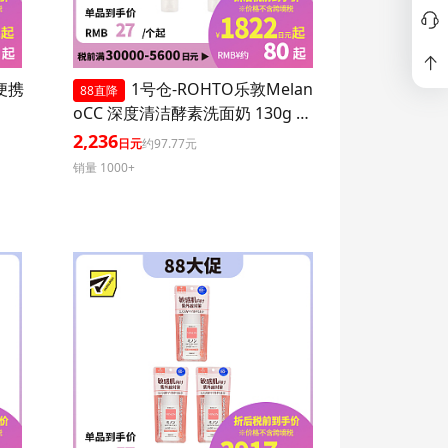
P便携
1号仓-ROHTO乐敦Melan
88直降
oCC 深度清洁酵素洗面奶 130g 3
个装
2,236
日元
约97.77元
销量 1000+