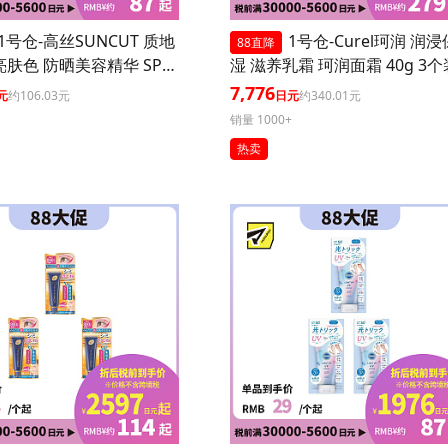
1号仓-高丝SUNCUT 质地
1号仓-Curel珂润 润浸
88直降
亮肤色 防晒美容精华 SPF5
湿 滋养乳霜 珂润面霜 40g 3个
+++ 玫瑰粉色 80g 3个装 高
7,776
元
约106.03元
日元
约340.01元
防护 高保湿配方 提升肌
销量 1000+
 长效锁水 多重保护
热卖