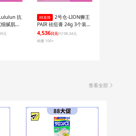
ululun 抗
2号仓-LION狮王
88直降
沉细腻肌肤
PAIR 祛痘膏 24g 3个装
湿面膜 7
去粉刺暗疮 去痘印修复痘
4,536
39元
日元
约198.34元
ome 增加
坑 舒缓炎症红肿【第2类
销量 100+
感
医药品】
查看全部