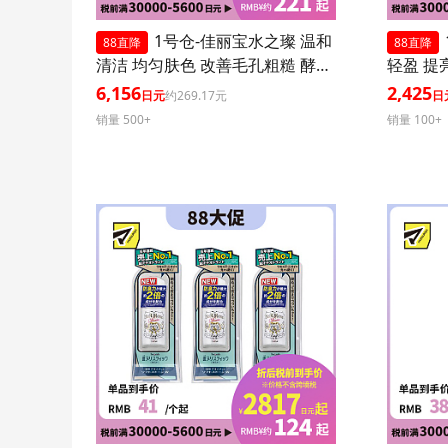
1号仓-佳丽宝水之璨 温和
88直降
88直降
清洁 均匀肤色 改善毛孔粗糙 酵素
轻盈 提
洗颜粉 蓝色版 32粒 3个装
0+ PA+
6,156
2,425
日元
约269.17元
日
效紫外线
销量 500+
销量 100+
肤血色感