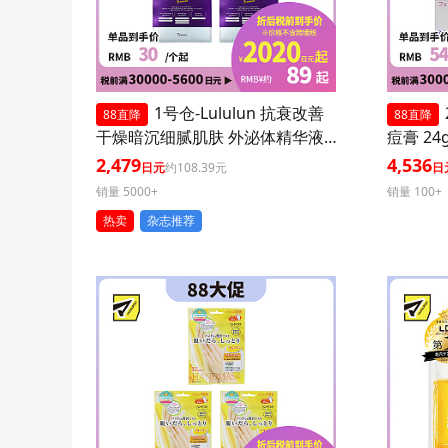
1号仓-Lululun 抗衰改善
88直降
88直降
干燥暗沉细腻肌肤 外泌体精华液
痘膏 24
保湿面膜 7片 3个装 Exosome 增
印修复痘
2,479
4,536
日元
约108.39元
日
加肌肤弹力透明感
医药品
销量 5000+
销量 100+
热卖
杂志推荐