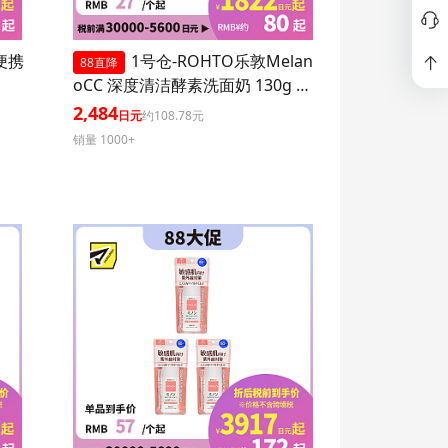
P便携
1号仓-ROHTO乐敦Melan
88直降
oCC 深度清洁酵素洗面奶 130g 3
个装
2,484
日元
约108.78元
销量 1000+