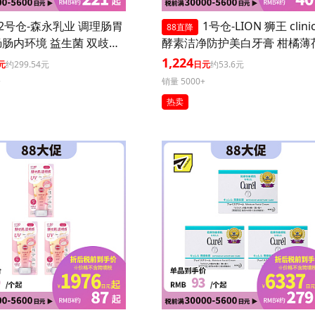
2号仓-森永乳业 调理肠胃
1号仓-LION 狮王 clini
88直降
肠内环境 益生菌 双歧杆
酵素洁净防护美白牙膏 柑橘薄荷
0粒 3个装
30g 3个装
1,224
元
约299.54元
日元
约53.6元
+
销量 5000+
热卖