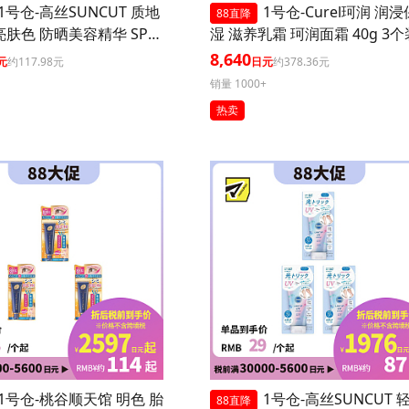
1号仓-高丝SUNCUT 质地
1号仓-Curel珂润 润浸
88直降
亮肤色 防晒美容精华 SPF5
湿 滋养乳霜 珂润面霜 40g 3个
+++ 玫瑰粉色 80g 3个装 高
8,640
元
约117.98元
日元
约378.36元
防护 高保湿配方 提升肌
销量 1000+
 长效锁水 多重保护
热卖
1号仓-桃谷顺天馆 明色 胎
1号仓-高丝SUNCUT 
88直降