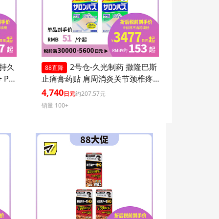
 持久
2号仓-久光制药 撒隆巴斯
88直降
 PA+
止痛膏药贴 肩周消炎关节颈椎疼
 持久
4.6×7.2cm 120贴 3个装【第3类医
4,740
日元
约207.57元
爽不粘
药品】
销量 100+