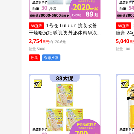
1号仓-Lululun 抗衰改善
88直降
88直降
干燥暗沉细腻肌肤 外泌体精华液
痘膏 24
保湿面膜 7片 3个装 Exosome 增
印修复痘
2,754
5,040
日元
约120.6元
日
加肌肤弹力透明感
医药品
销量 5000+
销量 100+
热卖
杂志推荐