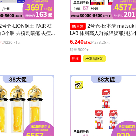
2号仓-LION狮王 PAIR 祛
2号仓-松本清 matsuki
88直降
g 3个装 去粉刺暗疮 去痘
LAB 体脂高人群减轻腹部脂肪
坑 舒缓炎症红肿【第2类
丸 90粒 3个装
6,240
元
约220.71元
日元
约273.26元
】
销量 5000+
热卖
松本清限定