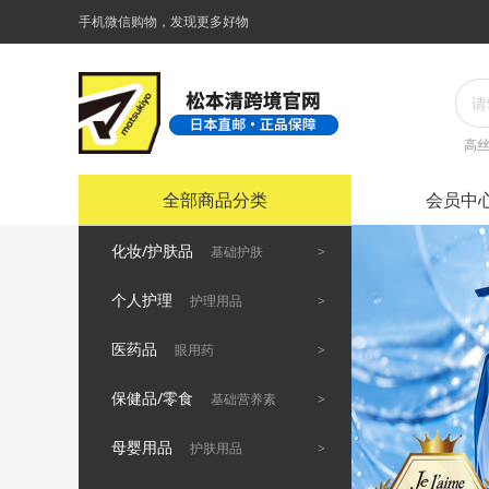
手机微信购物，发现更多好物
高
全部商品分类
会员中
化妆/护肤品
>
基础护肤
个人护理
>
护理用品
医药品
>
眼用药
保健品/零食
>
基础营养素
母婴用品
>
护肤用品