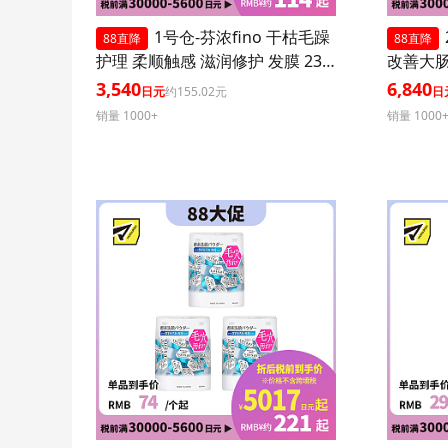
1号仓-芬浓fino 干枯毛躁
88直降
88直降
护理 柔顺触感 滋润修护 发膜 230
改善大肠
g 3个装
菌胶囊 3
3,540
6,840
日元
约155.02元
日
销量 1000+
销量 1000