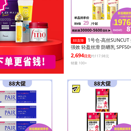
1号仓-高丝SUNCUT
88直降
强效 轻盈丝滑 防晒乳 SPF50+
+++ 50ml 3个装 阻隔紫外线
2,694
日元
约117.98元
耐水 户外防晒 多重保护 清
销量 100+
腻