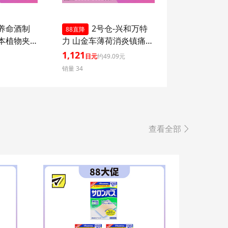
-养命酒制
2号仓-兴和万特
88直降
草本植物夹
力 山金车薄荷消炎镇痛膏
本味 76g
药贴EX 7×10mm 7片
1,121
日元
约49.09元
【第２类医药品】 KOWA
销量 34
VANTELIN 舒缓肩膀僵硬
腰痛
查看全部