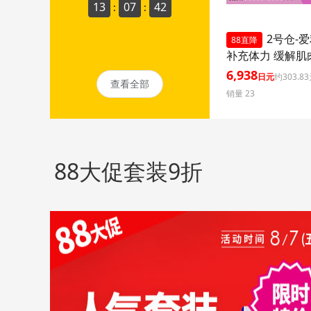
13
07
40
:
:
2号仓-
88直降
补充体力 缓解肌
痛疲劳疼痛 补充
6,938
日元
约303.8
查看全部
270片【第3类医药
销量 23
namin A 补充维
劳轻减 舒缓眼疲
88大促套装9折