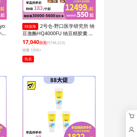
yo
2号仓-野口医学研究所 纳
88直降
小腹
豆激酶HQ4000FU 纳豆精胶囊 促
进血栓溶解降三高 120粒 3个装
17,040
日元
约746.22元
销量 1000+
热卖