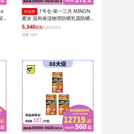
ca
1号仓-第一三共 MINON
88直降
 1
蜜浓 温和保湿物理防晒乳霜防晒
液UV SPF50+PA++++ 80ml 3个装
5,340
日元
约233.85元
防晒抗老 敏感肌可用
销量 100+