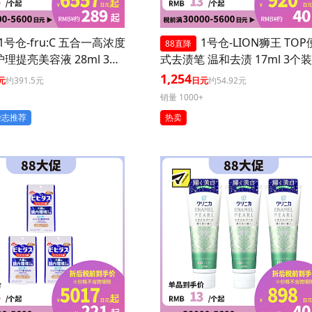
1号仓-fru:C 五合一高浓度
1号仓-LION狮王 TO
88直降
护理提亮美容液 28ml 3个
式去渍笔 温和去渍 17ml 3个装
毛孔 懒人护肤
1,254
元
约391.5元
日元
约54.92元
+
销量 1000+
杂志推荐
热卖