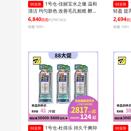
1号仓-佳丽宝水之璨 温和
88直降
88直降
清洁 均匀肤色 改善毛孔粗糙 酵素
轻盈 提
洗颜粉 蓝色版 32粒 3个装
0+ PA+
6,840
2,694
日元
约299.54元
日
效紫外线
销量 500+
销量 100+
肤血色感
1号仓-杜得乐 持久干爽抑
88直降
88直降