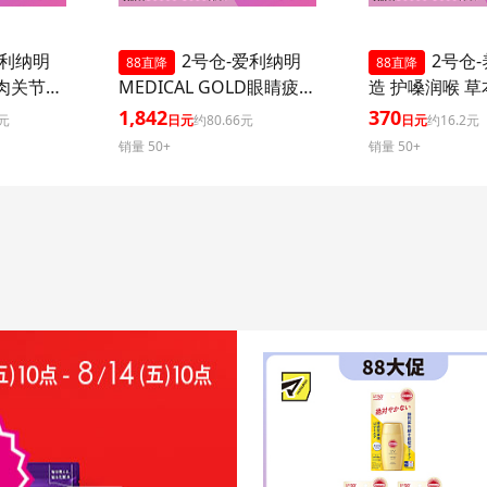
爱利纳明
2号仓-爱利纳明
2号仓
88直降
88直降
肉关节酸
MEDICAL GOLD眼睛疲劳
造 护嗓润喉 
维生素B
肩颈腰疼止痛片 改善眼疲
心润喉糖 黑蜜草
1,842
370
3元
日元
约80.66元
日元
约16.2元
品】Ali
劳肌肉关节痛手脚麻木 21
销量 50+
销量 50+
生素B 疲
粒【第３类医药品】
劳