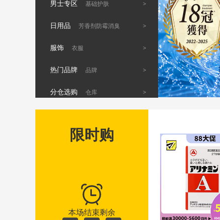
男士专区
>
基础护肤
日用品
>
芳香剂防霉消臭
服饰
>
衣服
热门品牌
>
品牌
分仓选购
>
仓库
限时购
本场结束剩余