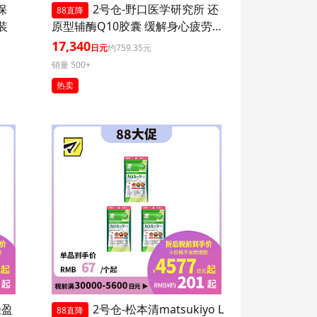
保
2号仓-野口医学研究所 还
88直降
装
原型辅酶Q10胶囊 缓解身心疲劳
强健心肌 60粒 3个装
17,340
日元
约759.35元
销量 500+
热卖
轻盈
2号仓-松本清matsukiyo L
88直降