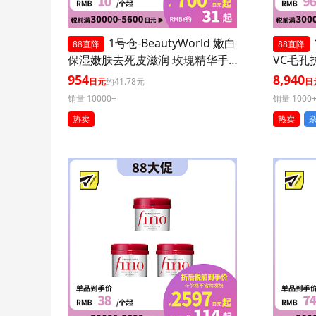
1号仓-BeautyWorld 嫩白
88直降
88直降
保湿嫩肤去死皮滋润 玫瑰精华手
VC毛孔
膜 3个装 LUCKY TRENDY 补水护
装 减少
954
8,940
日元
约41.78元
日
肤去角质双手部护理
销量 10000+
销量 1000
热卖
热卖