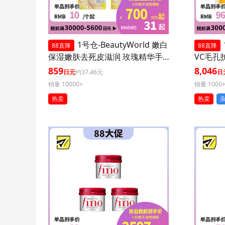
1号仓-BeautyWorld 嫩白
88直降
88直降
保湿嫩肤去死皮滋润 玫瑰精华手
VC毛孔
膜 3个装 LUCKY TRENDY 补水护
装 减少
859
8,046
日元
约37.46元
日
肤去角质双手部护理
销量 10000+
销量 1000
热卖
热卖