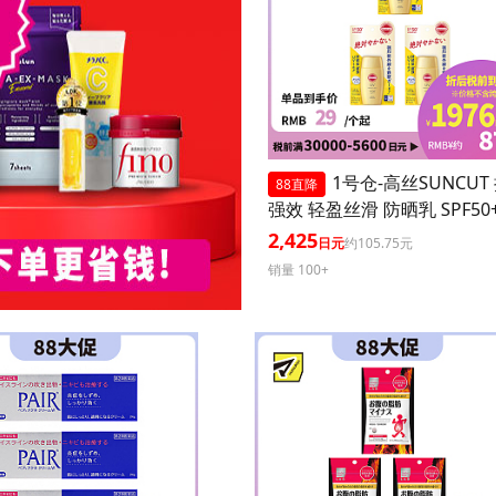
1号仓-高丝SUNCUT
88直降
强效 轻盈丝滑 防晒乳 SPF50+
+++ 50ml 3个装 阻隔紫外线
2,425
日元
约105.75元
耐水 户外防晒 多重保护 清
销量 100+
腻