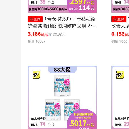
1号仓-芬浓fino 干枯毛躁
88直降
88直降
护理 柔顺触感 滋润修护 发膜 230
改善大肠
g 3个装
菌胶囊 3
3,186
6,156
日元
约138.93元
日
销量 1000+
销量 1000