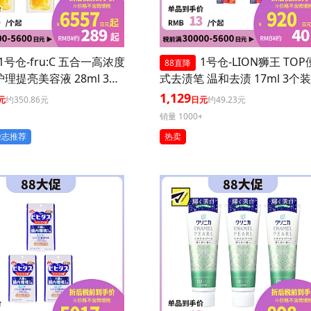
1号仓-fru:C 五合一高浓度
1号仓-LION狮王 TO
88直降
护理提亮美容液 28ml 3个
式去渍笔 温和去渍 17ml 3个装
毛孔 懒人护肤
1,129
元
约350.86元
日元
约49.23元
+
销量 1000+
杂志推荐
热卖