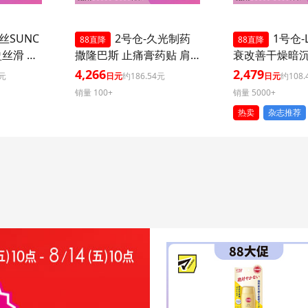
丝SUNC
2号仓-久光制药
1号仓-L
88直降
88直降
盈丝滑 防
撒隆巴斯 止痛膏药贴 肩
衰改善干燥暗
+++ 50
周消炎关节颈椎疼 4.6×7.
外泌体精华液保
4,266
2,479
4元
日元
约186.54元
日元
约108.
外线 持
2cm 120贴 3个装【第3类
片 3个装 Exos
销量 100+
销量 5000+
 多重保
医药品】
肌肤弹力透明
热卖
杂志推荐