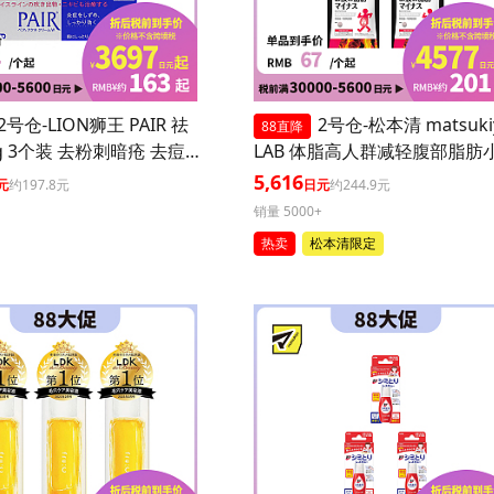
2号仓-LION狮王 PAIR 祛
2号仓-松本清 matsuki
88直降
g 3个装 去粉刺暗疮 去痘
LAB 体脂高人群减轻腹部脂肪
坑 舒缓炎症红肿【第2类
丸 90粒 3个装
5,616
元
约197.8元
日元
约244.9元
】
销量 5000+
热卖
松本清限定