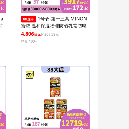
ca
1号仓-第一三共 MINON
88直降
 1
蜜浓 温和保湿物理防晒乳霜防晒
液UV SPF50+PA++++ 80ml 3个装
4,806
日元
约209.58元
防晒抗老 敏感肌可用
销量 100+