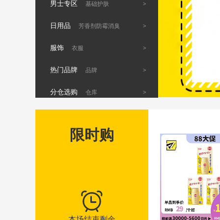
男士专区
>
基础护肤
日用品
>
芳香剂防霉消臭
服饰
>
衣服
热门品牌
>
品牌
分仓选购
>
仓库
限时购
本场结束剩余