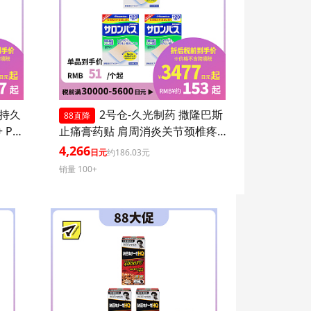
 持久
2号仓-久光制药 撒隆巴斯
88直降
 PA+
止痛膏药贴 肩周消炎关节颈椎疼
 持久
4.6×7.2cm 120贴 3个装【第3类医
4,266
日元
约186.03元
爽不粘
药品】
销量 100+