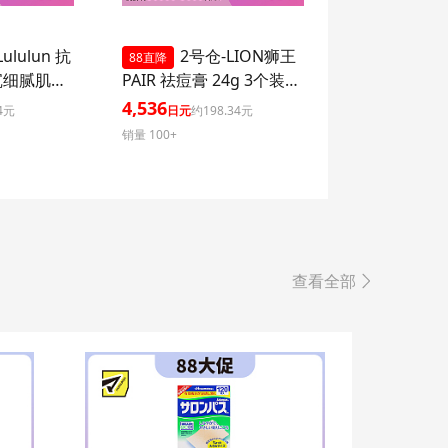
ululun 抗
2号仓-LION狮王
88直降
沉细腻肌肤
PAIR 祛痘膏 24g 3个装
湿面膜 7
去粉刺暗疮 去痘印修复痘
4,536
4元
日元
约198.34元
ome 增加
坑 舒缓炎症红肿【第2类
销量 100+
感
医药品】
查看全部