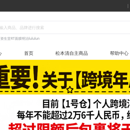
丝
资生堂
RT面膜
明治
lululun
心
首页
松本清自主商品
帮助中心