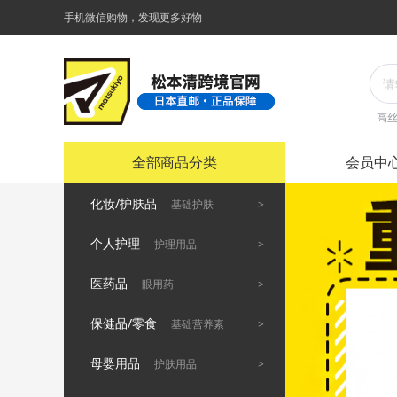
手机微信购物，发现更多好物
高
全部商品分类
会员中
化妆/护肤品
>
基础护肤
个人护理
>
护理用品
医药品
>
眼用药
保健品/零食
>
基础营养素
母婴用品
>
护肤用品