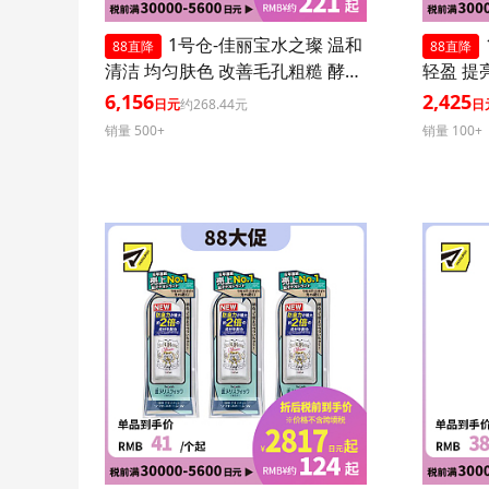
1号仓-佳丽宝水之璨 温和
88直降
88直降
清洁 均匀肤色 改善毛孔粗糙 酵素
轻盈 提
洗颜粉 蓝色版 32粒 3个装
0+ PA+
6,156
2,425
日元
约268.44元
日
效紫外线
销量 500+
销量 100+
肤血色感