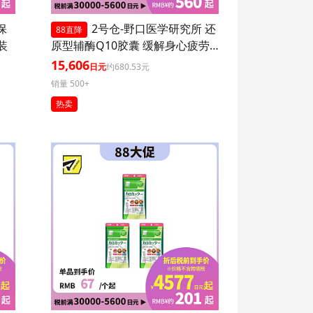
保
2号仓-野口医学研究所 还
88直降
装
原型辅酶Q10胶囊 缓解身心疲劳
强健心肌 60粒 3个装
15,606
日元
约680.53元
销量 500+
热卖