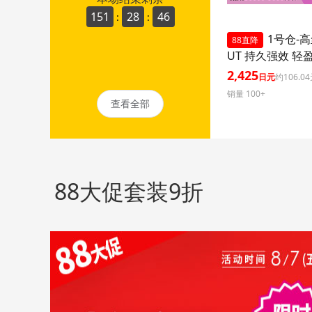
151
28
45
:
:
1号仓-高
88直降
UT 持久强效 轻
晒乳 SPF50+ PA+
2,425
日元
约106.0
ml 3个装 阻隔紫
销量 100+
久耐水 户外防晒
查看全部
护 清爽不粘腻
88大促套装9折