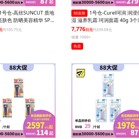
1号仓-高丝SUNCUT 质地
1号仓-Curel珂润 润浸
88直降
亮肤色 防晒美容精华 SPF5
湿 滋养乳霜 珂润面霜 40g 3个
+++ 玫瑰粉色 80g 3个装 高
7,776
元
约105.75元
日元
约339.09元
防护 高保湿配方 提升肌
销量 1000+
 长效锁水 多重保护
热卖