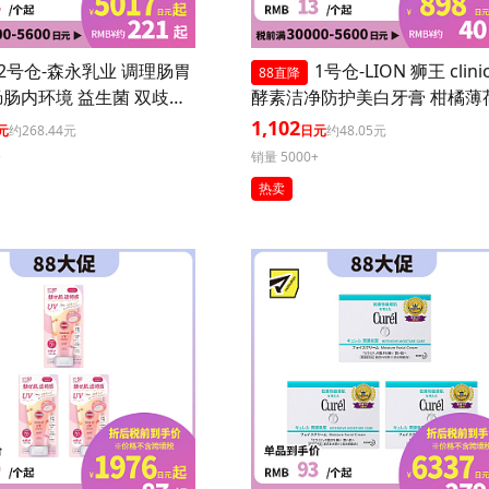
2号仓-森永乳业 调理肠胃
1号仓-LION 狮王 clini
88直降
肠内环境 益生菌 双歧杆
酵素洁净防护美白牙膏 柑橘薄荷
0粒 3个装
30g 3个装
1,102
元
约268.44元
日元
约48.05元
+
销量 5000+
热卖