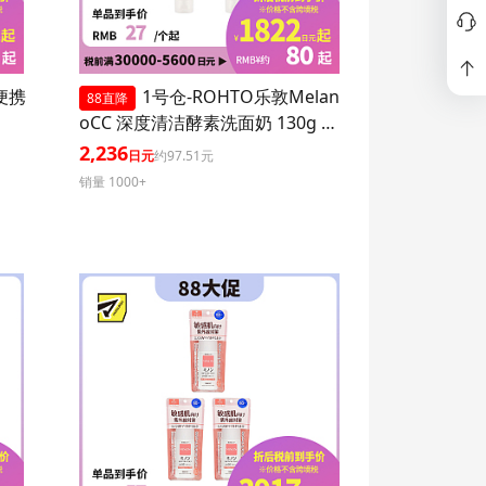
P便携
1号仓-ROHTO乐敦Melan
88直降
oCC 深度清洁酵素洗面奶 130g 3
个装
2,236
日元
约97.51元
销量 1000+