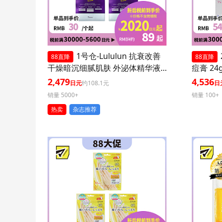
1号仓-Lululun 抗衰改善
88直降
88直降
干燥暗沉细腻肌肤 外泌体精华液
痘膏 24
保湿面膜 7片 3个装 Exosome 增
印修复痘
2,479
4,536
日元
约108.1元
日
加肌肤弹力透明感
医药品
销量 5000+
销量 100+
热卖
杂志推荐