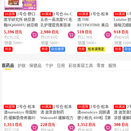
热卖
热卖
热卖
热卖
2号仓-野口
1号仓-fru:C
1号仓-松本
1
88直降
88满减
88满减
88满减
医学研究所 纳豆激
五合一高浓度VC毛
清 THE
Lululu
酶HQ4000FU 纳豆精
孔护理提亮美容液
RETINOTIME 美白
燥暗沉细
胶囊 促进血栓溶解
28ml 减少毛孔 懒人
系列 维C诱导体 烟
泌体精华
5,396
2,980
518
918
日元
日元
日元
日元



降三高 120粒
护肤
酰胺 奢华面膜 1片
7片 Exos
约235.3元
约129.95元
约22.59元
约40.03元
肤弹力透
销量 5000+
销量 5000+
销量 5000+
销量 1000
热卖
热卖
杂志推荐
热卖
松本清限定
热卖
杂
医药品
护肤
保健品
个护
日用
彩妆美容工具
零食
服饰