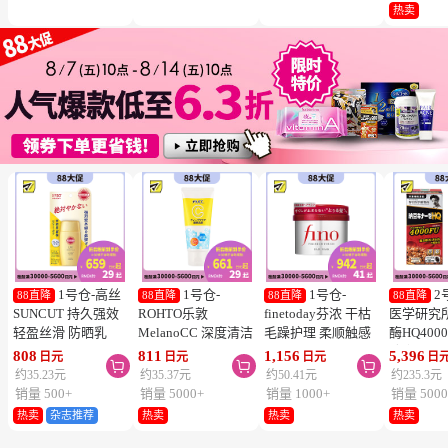
冻结】
热卖
1号仓-高丝
1号仓-
1号仓-
2
88直降
88直降
88直降
88直降
SUNCUT 持久强效
ROHTO乐敦
finetoday芬浓 干枯
医学研究
轻盈丝滑 防晒乳
MelanoCC 深度清洁
毛躁护理 柔顺触感
酶HQ400
SPF50+ PA++++
酵素洗面奶 130g
滋润修护 发膜 230g
胶囊 促
808
811
1,156
5,396
日元
日元
日元
日



50ml
降三高 12
约35.23元
约35.37元
约50.41元
约235.3元
销量 500+
销量 5000+
销量 1000+
销量 5000
热卖
杂志推荐
热卖
热卖
热卖