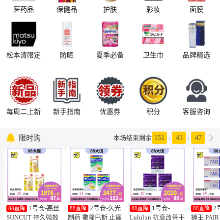
医药品
保健品
护肤
彩妆
面膜
松本清限定
防晒
夏季必备
卫生巾
品牌精选
每周二上新
新手指南
优惠券
积分
客服咨询

限时购

本场结束剩余
151
:
43
:
46
1号仓-高丝
2号仓-久光
1号仓-
2
88直降
88直降
88直降
88直降
SUNCUT 持久强效
制药 撒隆巴斯 止痛
Lululun 抗衰改善干
狮王 PAI