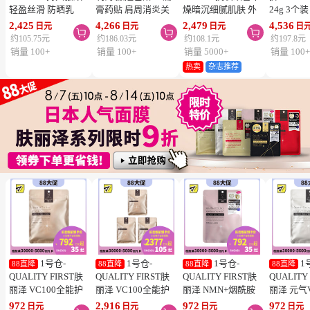
轻盈丝滑 防晒乳
膏药贴 肩周消炎关
燥暗沉细腻肌肤 外
24g 3个
SPF50+ PA++++
节颈椎疼 4.6×7.2cm
泌体精华液保湿面膜
疮 去痘
2,425
4,266
2,479
4,536
日元
日元
日元
日



50ml 3个装 阻隔紫
120贴 3个装【第3类
7片 3个装 Exosome
舒缓炎症
约105.75元
约186.03元
约108.1元
约197.8元
外线 持久耐水 户外
医药品】
增加肌肤弹力透明感
类医药品
销量 100+
销量 100+
销量 5000+
销量 100
防晒 多重保护 清爽
热卖
杂志推荐
不粘腻
1号仓-
1号仓-
1号仓-
1
88直降
88直降
88直降
88直降
QUALITY FIRST肤
QUALITY FIRST肤
QUALITY FIRST肤
QUALITY
丽泽 VC100全能护
丽泽 VC100全能护
丽泽 NMN+烟酰胺
丽泽 元气
理面膜 7片
理面膜 7片 3个装
多重焕活面膜 7片
白保湿面
972
2,916
972
972
日元
日元
日元
日元