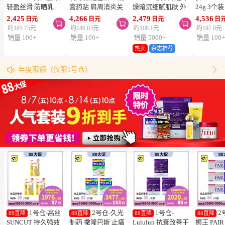
轻盈丝滑 防晒乳
膏药贴 肩周消炎关
燥暗沉细腻肌肤 外
24g 3个
SPF50+ PA++++
节颈椎疼 4.6×7.2cm
泌体精华液保湿面膜
疮 去痘
2,425
4,266
2,479
4,536
日元
日元
日元
日



50ml 3个装 阻隔紫
120贴 3个装【第3类
7片 3个装 Exosome
舒缓炎症
约105.75元
约186.03元
约108.1元
约197.8元
外线 持久耐水 户外
医药品】
增加肌肤弹力透明感
类医药品
销量 100+
销量 100+
销量 5000+
销量 100
防晒 多重保护 清爽
热卖
杂志推荐
松本清购物须知
不粘腻
物流时效（最快4天到达！）


年度限额（仅限1号仓）
同仓库满5000日元包邮（仅限中国大陆地区）
松本清粉丝群来啦！
跳转搜索结果
1号仓-高丝
2号仓-久光
1号仓-
2
88直降
88直降
88直降
88直降
SUNCUT 持久强效
制药 撒隆巴斯 止痛
Lululun 抗衰改善干
狮王 PAI