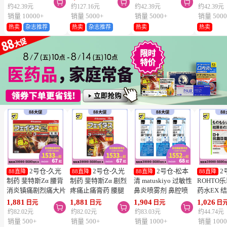



维生素C深
约42.39元
约127.16元
约42.39元
约42.39元
片
销量 10000+
销量 5000+
销量 5000+
销量 5000
热卖
杂志推荐
热卖
杂志推荐
热卖
热卖
2号仓-久光
2号仓-久光
2号仓-松本
2
88直降
88直降
88直降
88直降
制药 斐特斯Zα 腰背
制药 斐特斯Zα 剧烈
清 matuskiyo 过敏性
ROHTO
消炎镇痛剧烈痛大片
疼痛止痛膏药 腰腿
鼻炎喷雾剂 鼻腔喷
药水EX 
膏药贴 温感
疼痛 温感 7×10cm
雾 缓解鼻塞流涕
药水 0.5m
1,881
1,881
1,904
1,026
日元
日元
日元
日



10×14cm 7贴【第2
14贴【第2类医药
30ml【第2类医药
【第2类
约82.02元
约82.02元
约83.03元
约44.74元
类医药品】
品】
品】 3个装
【寒冷地
销量 500+
销量 500+
销量 1000+
销量 1000