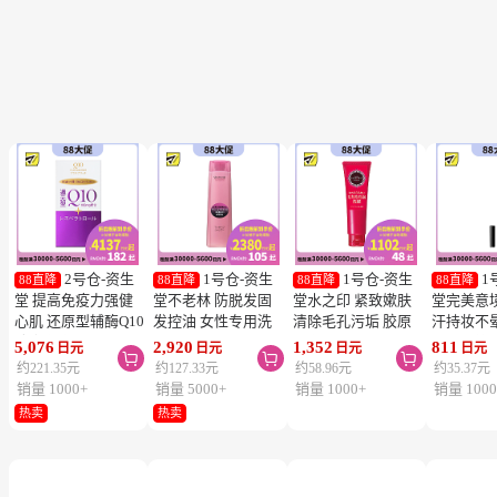
2号仓-资生
1号仓-资生
1号仓-资生
1
88直降
88直降
88直降
88直降
堂 提高免疫力强健
堂不老林 防脱发固
堂水之印 紧致嫰肤
堂完美意
心肌 还原型辅酶Q10
发控油 女性专用洗
清除毛孔污垢 胶原
汗持妆不
胶囊白金版 60粒
发水 240ml
蛋白洗面奶 130g
旋转眉笔 B
5,076
2,920
1,352
811
日元
日元
日元
日元



SHISEIDO 美容养颜
SHISEIDO SERUM
SHISEIDO
棕色 0.17
约221.35元
约127.33元
约58.96元
约35.37元
补元气抗衰 维护心
NOIR 促进血液循环
AQUALABEL 温和
SHISEIDO
销量 1000+
销量 5000+
销量 1000+
销量 1000
血管健康
去除污垢皮脂
洗净不紧绷
INTEGR
热卖
热卖
笔触顺滑