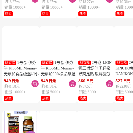
1号仓-Kao花
1号仓-Kao花
1号仓-Kao花
1
88直降
88直降
88直降
88直降
王 Laurier乐而雅 F系
王 Laurier乐而雅 F系
王 Laurier乐而雅 F系
乐而雅 
列敏感肌超薄日用卫
列敏感肌超薄日用卫
列敏感肌超量夜用卫
柔日用卫
生巾 有护翼 25cm17
生巾 有护翼 22.5cm
生巾 有护翼 40cm 7
翼 20.5cm
419
419
419
444
日元
日元
日元
日元



片
20片
片
列零触感
约18.27元
约18.27元
约18.27元
约19.36元
销量 10000+
销量 10000+
销量 10000+
销量 1000
热卖
热卖
热卖
热卖
1号仓-伊势
1号仓-伊势
2号仓-LION
2
88直降
88直降
88直降
88直降
半 KISSME Mommy
半 KISSME Mommy
狮王 休足时间轻松
KINCHO
无添加食品级温和小
无添加90%食品级温
舒爽足贴 缓解疲劳
DANIKO
熊防晒霜 儿童防晒
和小熊防晒啫喱 儿
18片
被褥用清
949
949
860
527
日元
日元
日元
日元



霜 SPF50+ PA++++
童防晒霜 SPF33／
2个装
约41.38元
约41.38元
约37.5元
约22.98元
50g
PA+++ 100g
销量 10000+
销量 5000+
销量 5000+
销量 5000