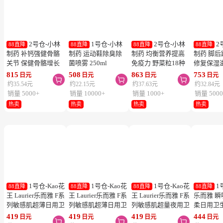
2号仓-小林
1号仓-小林
2号仓-小林
2
88直降
88直降
88直降
88直降
制药 补钙强健骨骼
制药 运动鞋除臭除
制药 均衡营养提高
制药 脚
关节 保健骨骼增长
菌喷雾 250ml
免疫力 野菜粒18种
修复保湿
钙镁片 240粒
蔬菜浓缩纤维素 150
足膏 30g
815
508
863
753
日元
日元
日元
日元



粒 防止便秘促进毒
约35.54元
约22.15元
约37.63元
约32.84元
素排泄
销量 5000+
销量 10000+
销量 1000+
销量 5000
热卖
热卖
热卖
热卖