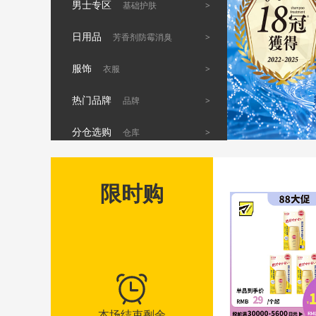
男士专区
>
基础护肤
日用品
>
芳香剂防霉消臭
服饰
>
衣服
热门品牌
>
品牌
分仓选购
>
仓库
限时购
本场结束剩余