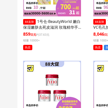
1号仓-BeautyWorld 嫩白
88直降
88直降
保湿嫩肤去死皮滋润 玫瑰精华手
VC毛孔
膜 3个装 LUCKY TRENDY 补水护
装 减少
859
8,046
日元
约37.63元
日
肤去角质双手部护理
销量 10000+
销量 1000
热卖
热卖