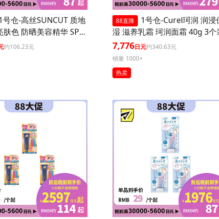
1号仓-高丝SUNCUT 质地
1号仓-Curel珂润 润浸
88直降
亮肤色 防晒美容精华 SPF5
湿 滋养乳霜 珂润面霜 40g 3个
+++ 玫瑰粉色 80g 3个装 高
7,776
元
约106.23元
日元
约340.63元
防护 高保湿配方 提升肌
销量 1000+
 长效锁水 多重保护
热卖