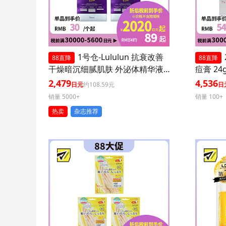
1号仓-Lululun 抗衰改善
88直降
88直降
干燥暗沉细腻肌肤 外泌体精华液
痘膏 24
保湿面膜 7片 3个装 Exosome 增
印修复痘
2,479
4,536
日元
约108.59元
日
加肌肤弹力透明感
医药品
销量 5000+
销量 100+
热卖
杂志推荐