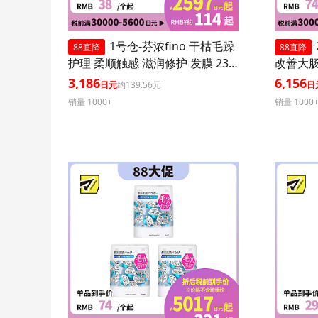
1号仓-芬浓fino 干枯毛躁
88直降
88直降
护理 柔顺触感 滋润修护 发膜 230
改善大肠
g 3个装
菌胶囊 3
3,186
6,156
日元
约139.56元
日
销量 1000+
销量 1000