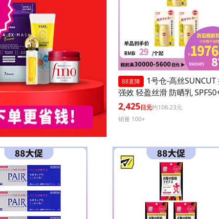
1号仓-高丝SUNCUT
88直降
强效 轻盈丝滑 防晒乳 SPF50+
+++ 50ml 3个装 阻隔紫外线
2,425
日元
约106.23元
耐水 户外防晒 多重保护 清
销量 100+
腻