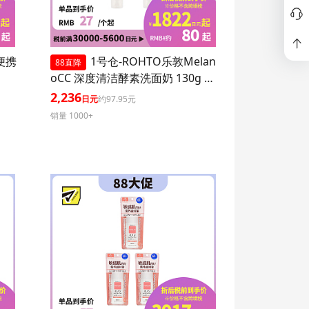
P便携
1号仓-ROHTO乐敦Melan
88直降
oCC 深度清洁酵素洗面奶 130g 3
个装
2,236
日元
约97.95元
销量 1000+