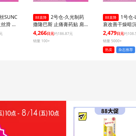
丝SUNC
2号仓-久光制药
1号仓-L
88直降
88直降
盈丝滑 防
撒隆巴斯 止痛膏药贴 肩
衰改善干燥暗
+++ 50
周消炎关节颈椎疼 4.6×7.
外泌体精华液保
4,266
2,479
3元
日元
约186.87元
日元
约108.
外线 持
2cm 120贴 3个装【第3类
片 3个装 Exos
销量 100+
销量 5000+
 多重保
医药品】
肌肤弹力透明
热卖
杂志推荐