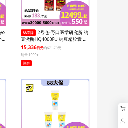
yo
2号仓-野口医学研究所 纳
88直降
小腹
豆激酶HQ4000FU 纳豆精胶囊 促
进血栓溶解降三高 120粒 3个装
15,336
日元
约671.79元
销量 1000+
热卖