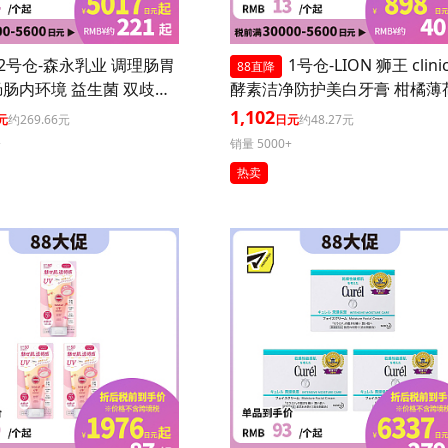
2号仓-森永乳业 调理肠胃
1号仓-LION 狮王 clini
88直降
肠内环境 益生菌 双歧杆
酵素洁净防护美白牙膏 柑橘薄荷
0粒 3个装
30g 3个装
1,102
元
约269.66元
日元
约48.27元
+
销量 5000+
热卖