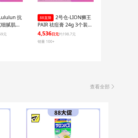
ululun 抗
2号仓-LION狮王
88直降
沉细腻肌肤
PAIR 祛痘膏 24g 3个装
湿面膜 7
去粉刺暗疮 去痘印修复痘
4,536
59元
日元
约198.7元
ome 增加
坑 舒缓炎症红肿【第2类
销量 100+
感
医药品】
查看全部