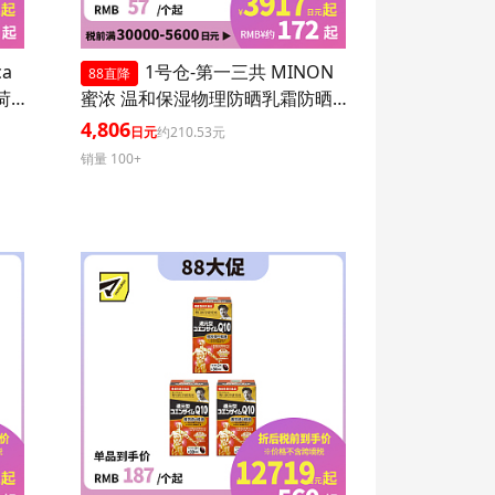
ca
1号仓-第一三共 MINON
88直降
 1
蜜浓 温和保湿物理防晒乳霜防晒
液UV SPF50+PA++++ 80ml 3个装
4,806
日元
约210.53元
防晒抗老 敏感肌可用
销量 100+