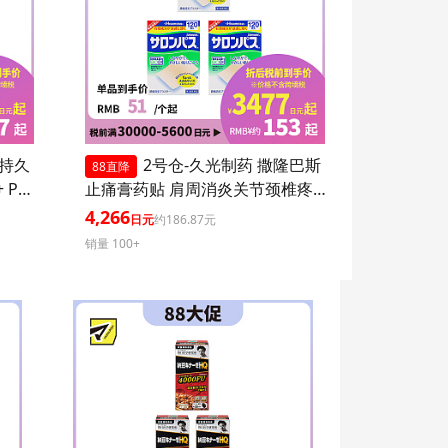
 持久
2号仓-久光制药 撒隆巴斯
88直降
 PA+
止痛膏药贴 肩周消炎关节颈椎疼
 持久
4.6×7.2cm 120贴 3个装【第3类医
4,266
日元
约186.87元
爽不粘
药品】
销量 100+