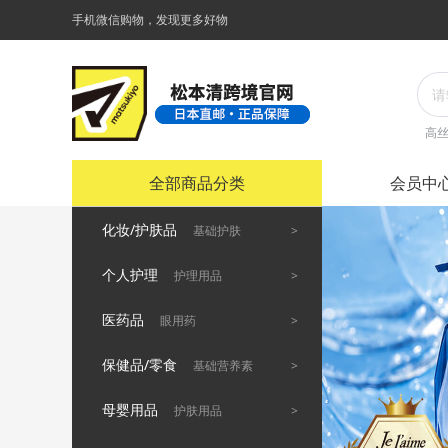
手机微信购物，发现更多好物
高
全部商品分类
会员中
化妆/护肤品
>
基础护肤
个人护理
>
护理用品
医药品
>
眼用药
保健品/零食
>
基础营养素
母婴用品
>
护肤用品