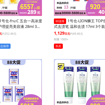
1号仓-fru:C 五合一高浓度
1号仓-LION狮王 TO
88直降
护理提亮美容液 28ml 3个
式去渍笔 温和去渍 17ml 3个装
毛孔 懒人护肤
1,129
元
约352.46元
日元
约49.46元
+
销量 1000+
杂志推荐
热卖