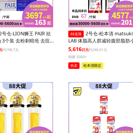
2号仓-LION狮王 PAIR 祛
2号仓-松本清 matsuki
88直降
g 3个装 去粉刺暗疮 去痘
LAB 体脂高人群减轻腹部脂肪
坑 舒缓炎症红肿【第2类
丸 90粒 3个装
5,616
元
约198.7元
日元
约246.01元
】
销量 5000+
热卖
松本清限定