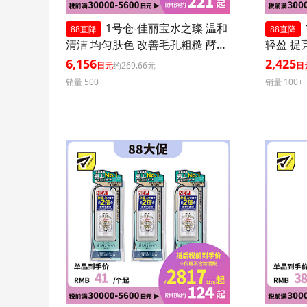
1号仓-佳丽宝水之璨 温和
88直降
88直降
清洁 均匀肤色 改善毛孔粗糙 酵素
轻盈 提
洗颜粉 蓝色版 32粒 3个装
0+ PA+
6,156
2,425
日元
约269.66元
日
效紫外线
销量 500+
销量 100+
肤血色感