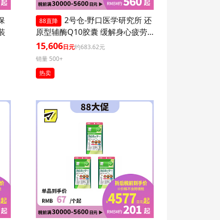
保
2号仓-野口医学研究所 还
88直降
装
原型辅酶Q10胶囊 缓解身心疲劳
强健心肌 60粒 3个装
15,606
日元
约683.62元
销量 500+
热卖