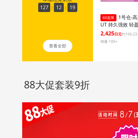
127
12
17
:
:
1号仓-高
88直降
UT 持久强效 轻
晒乳 SPF50+ PA+
2,425
日元
约106.2
ml 3个装 阻隔紫
销量 100+
久耐水 户外防晒
查看全部
护 清爽不粘腻
88大促套装9折