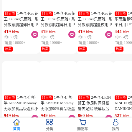
1号仓-Kao花
1号仓-Kao花
1号仓-Kao花
1
88直降
88直降
88直降
88直降
王 Laurier乐而雅 F系
王 Laurier乐而雅 F系
王 Laurier乐而雅 F系
乐而雅 
列敏感肌超薄日用卫
列敏感肌超薄日用卫
列敏感肌超量夜用卫
柔日用卫
生巾 有护翼 25cm17
生巾 有护翼 22.5cm
生巾 有护翼 40cm 7
翼 20.5cm
419
419
419
444
日元
日元
日元
日元



片
20片
片
列零触感
约18.3元
约18.3元
约18.3元
约19.4元
销量 10000+
销量 10000+
销量 10000+
销量 1000
热卖
热卖
热卖
热卖
首页
分类
购物车
我的