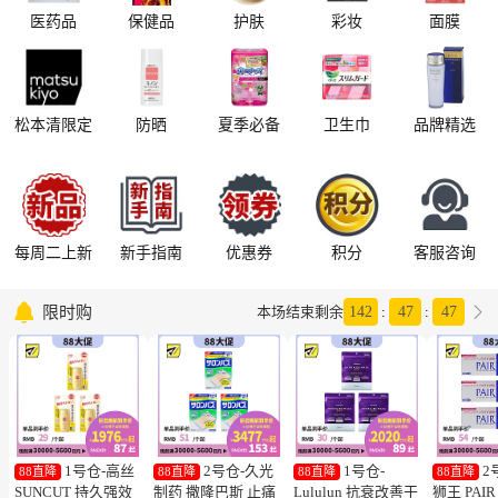
医药品
保健品
护肤
彩妆
面膜
松本清限定
防晒
夏季必备
卫生巾
品牌精选
每周二上新
新手指南
优惠券
积分
客服咨询

限时购

本场结束剩余
142
:
47
:
46
1号仓-高丝
2号仓-久光
1号仓-
2
88直降
88直降
88直降
88直降
SUNCUT 持久强效
制药 撒隆巴斯 止痛
Lululun 抗衰改善干
狮王 PAI