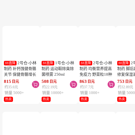
2号仓-小林
1号仓-小林
2号仓-小林
2
88直降
88直降
88直降
88直降
制药 补钙强健骨骼
制药 运动鞋除臭除
制药 均衡营养提高
制药 脚
关节 保健骨骼增长
菌喷雾 250ml
免疫力 野菜粒18种
修复保湿
钙镁片 240粒
蔬菜浓缩纤维素 150
足膏 30g
815
508
863
753
日元
日元
日元
日元



粒 防止便秘促进毒
约35.6元
约22.19元
约37.7元
约32.89元
素排泄
销量 5000+
销量 10000+
销量 1000+
销量 5000
热卖
热卖
热卖
热卖