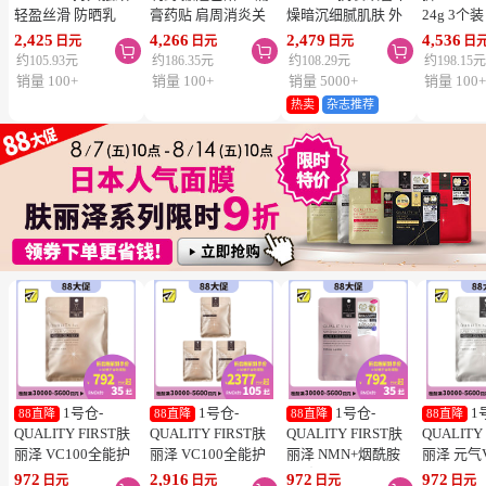
轻盈丝滑 防晒乳
膏药贴 肩周消炎关
燥暗沉细腻肌肤 外
24g 3个
SPF50+ PA++++
节颈椎疼 4.6×7.2cm
泌体精华液保湿面膜
疮 去痘
2,425
4,266
2,479
4,536
日元
日元
日元
日



50ml 3个装 阻隔紫
120贴 3个装【第3类
7片 3个装 Exosome
舒缓炎症
约105.93元
约186.35元
约108.29元
约198.15
外线 持久耐水 户外
医药品】
增加肌肤弹力透明感
类医药品
销量 100+
销量 100+
销量 5000+
销量 100
防晒 多重保护 清爽
热卖
杂志推荐
不粘腻
1号仓-
1号仓-
1号仓-
1
88直降
88直降
88直降
88直降
QUALITY FIRST肤
QUALITY FIRST肤
QUALITY FIRST肤
QUALITY
丽泽 VC100全能护
丽泽 VC100全能护
丽泽 NMN+烟酰胺
丽泽 元气
理面膜 7片
理面膜 7片 3个装
多重焕活面膜 7片
白保湿面
972
2,916
972
972
日元
日元
日元
日元