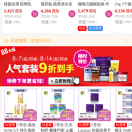
轻盈丝滑 防晒乳
膏药贴 肩周消炎关
燥暗沉细腻肌肤 外
24g 3个
SPF50+ PA++++
节颈椎疼 4.6×7.2cm
泌体精华液保湿面膜
疮 去痘
2,425
4,266
2,479
4,536
日元
日元
日元
日



50ml 3个装 阻隔紫
120贴 3个装【第3类
7片 3个装 Exosome
舒缓炎症
约105.93元
约186.35元
约108.29元
约198.15
外线 持久耐水 户外
医药品】
增加肌肤弹力透明感
类医药品
销量 100+
销量 100+
销量 5000+
销量 100
防晒 多重保护 清爽
热卖
杂志推荐
松本清购物须知
不粘腻
物流时效（最快4天到达！）


年度限额（仅限1号仓）
同仓库满5000日元包邮（仅限中国大陆地区）
松本清粉丝群来啦！
跳转搜索结果
1号仓-高丝
2号仓-久光
1号仓-
2
88直降
88直降
88直降
88直降
SUNCUT 持久强效
制药 撒隆巴斯 止痛
Lululun 抗衰改善干
狮王 PAI