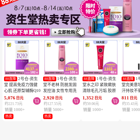
2号仓-资生
1号仓-资生
1号仓-资生
1
88直降
88直降
88直降
88直降
堂 提高免疫力强健
堂不老林 防脱发固
堂水之印 紧致嫰肤
堂完美意
心肌 还原型辅酶Q10
发控油 女性专用洗
清除毛孔污垢 胶原
汗持妆不
胶囊白金版 60粒
发水 240ml
蛋白洗面奶 130g
旋转眉笔 B
5,076
2,920
1,352
811
日元
日元
日元
日元



SHISEIDO 美容养颜
SHISEIDO SERUM
SHISEIDO
棕色 0.17
约221.73元
约127.55元
约59.06元
约35.43元
补元气抗衰 维护心
NOIR 促进血液循环
AQUALABEL 温和
SHISEIDO
销量 1000+
销量 5000+
销量 1000+
销量 1000
血管健康
去除污垢皮脂
洗净不紧绷
INTEGR
热卖
热卖
笔触顺滑