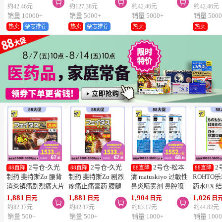



维生素C深
约42.46元
约127.38元
约42.46元
约42.46元
片
销量 10000+
销量 5000+
销量 5000+
销量 5000
热卖
杂志推荐
热卖
杂志推荐
热卖
热卖
2号仓-久光
2号仓-久光
2号仓-松本
2
88直降
88直降
88直降
88直降
制药 斐特斯Zα 腰背
制药 斐特斯Zα 剧烈
清 matuskiyo 过敏性
ROHTO
消炎镇痛剧烈痛大片
疼痛止痛膏药 腰腿
鼻炎喷雾剂 鼻腔喷
药水EX 
膏药贴 温感
疼痛 温感 7×10cm
雾 缓解鼻塞流涕
药水 0.5m
1,881
1,881
1,904
1,026
日元
日元
日元
日



10×14cm 7贴【第2
14贴【第2类医药
30ml【第2类医药
【第2类
约82.17元
约82.17元
约83.17元
约44.82元
类医药品】
品】
品】 3个装
【寒冷地
销量 500+
销量 500+
销量 1000+
销量 1000