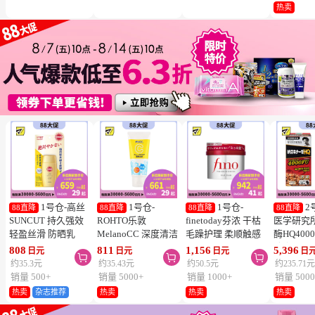
冻结】
热卖
1号仓-高丝
1号仓-
1号仓-
2
88直降
88直降
88直降
88直降
SUNCUT 持久强效
ROHTO乐敦
finetoday芬浓 干枯
医学研究
轻盈丝滑 防晒乳
MelanoCC 深度清洁
毛躁护理 柔顺触感
酶HQ400
SPF50+ PA++++
酵素洗面奶 130g
滋润修护 发膜 230g
胶囊 促
808
811
1,156
5,396
日元
日元
日元
日



50ml
降三高 12
约35.3元
约35.43元
约50.5元
约235.71
销量 500+
销量 5000+
销量 1000+
销量 5000
热卖
杂志推荐
热卖
热卖
热卖