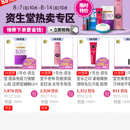
2号仓-资生
1号仓-资生
1号仓-资生
1
88直降
88直降
88直降
88直降
堂 提高免疫力强健
堂不老林 防脱发固
堂水之印 紧致嫰肤
堂完美意
心肌 还原型辅酶Q10
发控油 女性专用洗
清除毛孔污垢 胶原
汗持妆不
胶囊白金版 60粒
发水 240ml
蛋白洗面奶 130g
旋转眉笔 B
5,076
2,920
1,352
811
日元
日元
日元
日元



SHISEIDO 美容养颜
SHISEIDO SERUM
SHISEIDO
棕色 0.17
约222.35元
约127.91元
约59.22元
约35.53元
补元气抗衰 维护心
NOIR 促进血液循环
AQUALABEL 温和
SHISEIDO
销量 1000+
销量 5000+
销量 1000+
销量 1000
血管健康
去除污垢皮脂
洗净不紧绷
INTEGR
热卖
热卖
笔触顺滑