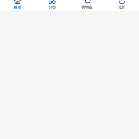
热卖
热卖
热卖
热卖
首页
分类
购物车
我的
2号仓-野口
1号仓-fru:C
1号仓-松本
1
88直降
88满减
88满减
88满减
医学研究所 纳豆激
五合一高浓度VC毛
清 THE
Lululu
酶HQ4000FU 纳豆精
孔护理提亮美容液
RETINOTIME 美白
燥暗沉细
胶囊 促进血栓溶解
28ml 减少毛孔 懒人
系列 维C诱导体 烟
泌体精华
5,396
2,980
518
918
日元
日元
日元
日元



降三高 120粒
护肤
酰胺 奢华面膜 1片
7片 Exos
约236.37元
约130.54元
约22.69元
约40.21元
肤弹力透
销量 5000+
销量 5000+
销量 5000+
销量 1000
热卖
热卖
杂志推荐
热卖
松本清限定
热卖
杂
医药品
护肤
保健品
个护
日用
彩妆美容工具
零食
服饰