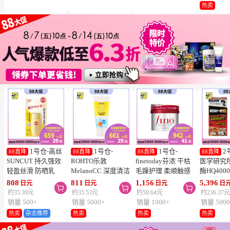
冻结】
热卖
1号仓-高丝
1号仓-
1号仓-
2
88直降
88直降
88直降
88直降
SUNCUT 持久强效
ROHTO乐敦
finetoday芬浓 干枯
医学研究
轻盈丝滑 防晒乳
MelanoCC 深度清洁
毛躁护理 柔顺触感
酶HQ400
SPF50+ PA++++
酵素洗面奶 130g
滋润修护 发膜 230g
胶囊 促
808
811
1,156
5,396
日元
日元
日元
日



50ml
降三高 12
约35.39元
约35.53元
约50.64元
约236.37
销量 500+
销量 5000+
销量 1000+
销量 5000
热卖
杂志推荐
热卖
热卖
热卖