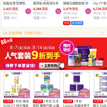
轻盈丝滑 防晒乳
膏药贴 肩周消炎关
燥暗沉细腻肌肤 外
24g 3个
SPF50+ PA++++
节颈椎疼 4.6×7.2cm
泌体精华液保湿面膜
疮 去痘
2,425
4,266
2,479
4,536
日元
日元
日元
日



50ml 3个装 阻隔紫
120贴 3个装【第3类
7片 3个装 Exosome
舒缓炎症
约106.23元
约186.87元
约108.59元
约198.7元
外线 持久耐水 户外
医药品】
增加肌肤弹力透明感
类医药品
销量 100+
销量 100+
销量 5000+
销量 100
防晒 多重保护 清爽
热卖
杂志推荐
松本清购物须知
不粘腻
物流时效（最快4天到达！）


年度限额（仅限1号仓）
同仓库满5000日元包邮（仅限中国大陆地区）
松本清粉丝群来啦！
跳转搜索结果
1号仓-高丝
2号仓-久光
1号仓-
2
88直降
88直降
88直降
88直降
SUNCUT 持久强效
制药 撒隆巴斯 止痛
Lululun 抗衰改善干
狮王 PAI