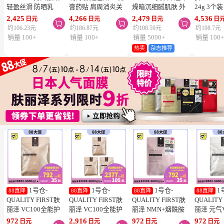
轻盈丝滑 防晒乳
膏药贴 肩周消炎关
燥暗沉细腻肌肤 外
24g 3个
SPF50+ PA++++
节颈椎疼 4.6×7.2cm
泌体精华液保湿面膜
疮 去痘
2,425
4,266
2,479
4,536
日元
日元
日元
日



50ml 3个装 阻隔紫
120贴 3个装【第3类
7片 3个装 Exosome
舒缓炎症
约106.23元
约186.87元
约108.59元
约198.7元
外线 持久耐水 户外
医药品】
增加肌肤弹力透明感
类医药品
销量 100+
销量 100+
销量 5000+
销量 100
防晒 多重保护 清爽
热卖
杂志推荐
不粘腻
1号仓-
1号仓-
1号仓-
1
88直降
88直降
88直降
88直降
QUALITY FIRST肤
QUALITY FIRST肤
QUALITY FIRST肤
QUALITY
丽泽 VC100全能护
丽泽 VC100全能护
丽泽 NMN+烟酰胺
丽泽 元气
理面膜 7片
理面膜 7片 3个装
多重焕活面膜 7片
白保湿面
972
2,916
972
972
日元
日元
日元
日元