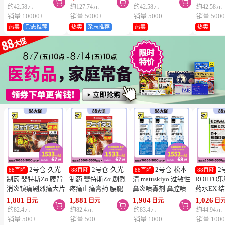



维生素C深
约42.58元
约127.74元
约42.58元
约42.58元
片
销量 10000+
销量 5000+
销量 5000+
销量 5000
热卖
杂志推荐
热卖
杂志推荐
热卖
热卖
2号仓-久光
2号仓-久光
2号仓-松本
2
88直降
88直降
88直降
88直降
制药 斐特斯Zα 腰背
制药 斐特斯Zα 剧烈
清 matuskiyo 过敏性
ROHTO
消炎镇痛剧烈痛大片
疼痛止痛膏药 腰腿
鼻炎喷雾剂 鼻腔喷
药水EX 
膏药贴 温感
疼痛 温感 7×10cm
雾 缓解鼻塞流涕
药水 0.5m
1,881
1,881
1,904
1,026
日元
日元
日元
日



10×14cm 7贴【第2
14贴【第2类医药
30ml【第2类医药
【第2类
约82.4元
约82.4元
约83.4元
约44.94元
类医药品】
品】
品】 3个装
【寒冷地
销量 500+
销量 500+
销量 1000+
销量 1000