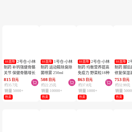
2号仓-小林
1号仓-小林
2号仓-小林
2
88直降
88直降
88直降
88直降
制药 补钙强健骨骼
制药 运动鞋除臭除
制药 均衡营养提高
制药 脚
关节 保健骨骼增长
菌喷雾 250ml
免疫力 野菜粒18种
修复保湿
钙镁片 240粒
蔬菜浓缩纤维素 150
足膏 30g
815
508
863
753
日元
日元
日元
日元



粒 防止便秘促进毒
约35.7元
约22.25元
约37.8元
约32.99元
素排泄
销量 5000+
销量 10000+
销量 1000+
销量 5000
热卖
热卖
热卖
热卖