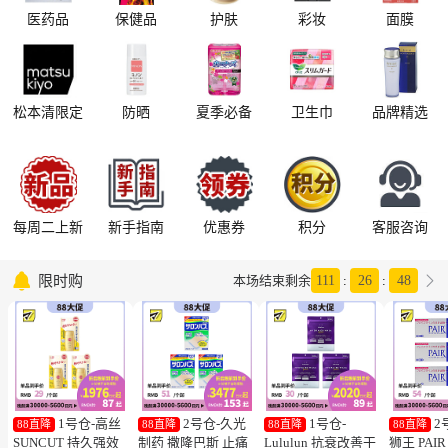
医药品
保健品
护肤
彩妆
面膜
松本清限定
防晒
夏季必备
卫生巾
品牌精选
每周二上新
新手指南
优惠券
积分
客服咨询

限时购

本场结束剩余
111
:
26
:
47
1号仓-高丝
2号仓-久光
1号仓-
2
88直降
88直降
88直降
88直降
SUNCUT 持久强效
制药 撒隆巴斯 止痛
Lululun 抗衰改善干
狮王 PAI