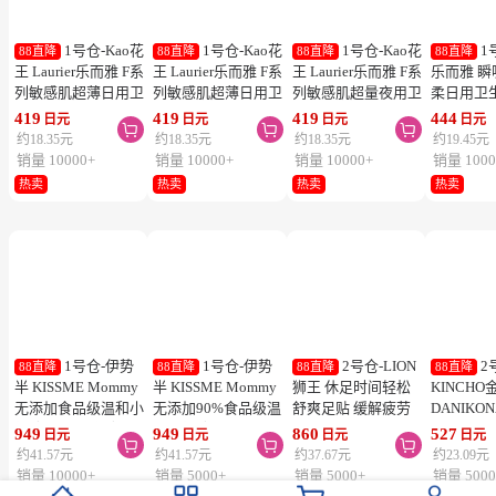
1号仓-Kao花
1号仓-Kao花
1号仓-Kao花
1
88直降
88直降
88直降
88直降
王 Laurier乐而雅 F系
王 Laurier乐而雅 F系
王 Laurier乐而雅 F系
乐而雅 
列敏感肌超薄日用卫
列敏感肌超薄日用卫
列敏感肌超量夜用卫
柔日用卫
生巾 有护翼 25cm17
生巾 有护翼 22.5cm
生巾 有护翼 40cm 7
翼 20.5cm
419
419
419
444
日元
日元
日元
日元



片
20片
片
列零触感
约18.35元
约18.35元
约18.35元
约19.45元
销量 10000+
销量 10000+
销量 10000+
销量 1000
热卖
热卖
热卖
热卖
1号仓-伊势
1号仓-伊势
2号仓-LION
2
88直降
88直降
88直降
88直降
半 KISSME Mommy
半 KISSME Mommy
狮王 休足时间轻松
KINCHO
无添加食品级温和小
无添加90%食品级温
舒爽足贴 缓解疲劳
DANIKO
熊防晒霜 儿童防晒
和小熊防晒啫喱 儿
18片
被褥用清
949
949
860
527
日元
日元
日元
日元



霜 SPF50+ PA++++
童防晒霜 SPF33／
2个装
约41.57元
约41.57元
约37.67元
约23.09元
50g
PA+++ 100g
销量 10000+
销量 5000+
销量 5000+
销量 5000