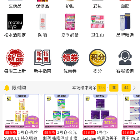
医药品
保健品
护肤
彩妆
面膜
松本清限定
防晒
夏季必备
卫生巾
品牌精选
每周二上新
新手指南
优惠券
积分
客服咨询

限时购

本场结束剩余
123
:
30
:
44
1号仓-高丝
2号仓-久光
1号仓-
2
88直降
88直降
88直降
88直降
SUNCUT 持久强效
制药 撒隆巴斯 止痛
Lululun 抗衰改善干
狮王 PAI