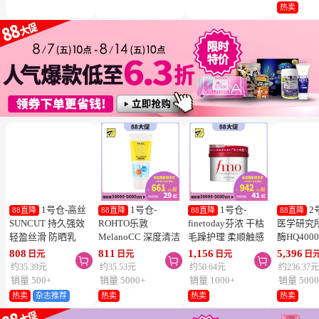
冻结】
热卖
1号仓-高丝
1号仓-
1号仓-
2
88直降
88直降
88直降
88直降
SUNCUT 持久强效
ROHTO乐敦
finetoday芬浓 干枯
医学研究
轻盈丝滑 防晒乳
MelanoCC 深度清洁
毛躁护理 柔顺触感
酶HQ400
SPF50+ PA++++
酵素洗面奶 130g
滋润修护 发膜 230g
胶囊 促
808
811
1,156
5,396
日元
日元
日元
日



50ml
降三高 12
约35.39元
约35.53元
约50.64元
约236.37
销量 500+
销量 5000+
销量 1000+
销量 5000
热卖
杂志推荐
热卖
热卖
热卖