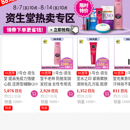
2号仓-资生
1号仓-资生
1号仓-资生
1
88直降
88直降
88直降
88直降
堂 提高免疫力强健
堂不老林 防脱发固
堂水之印 紧致嫰肤
堂完美意
心肌 还原型辅酶Q10
发控油 女性专用洗
清除毛孔污垢 胶原
汗持妆不
胶囊白金版 60粒
发水 240ml
蛋白洗面奶 130g
旋转眉笔 B
5,076
2,920
1,352
811
日元
日元
日元
日元



SHISEIDO 美容养颜
SHISEIDO SERUM
SHISEIDO
棕色 0.17
约222.35元
约127.91元
约59.22元
约35.53元
补元气抗衰 维护心
NOIR 促进血液循环
AQUALABEL 温和
SHISEIDO
销量 1000+
销量 5000+
销量 1000+
销量 1000
血管健康
去除污垢皮脂
洗净不紧绷
INTEGR
热卖
热卖
笔触顺滑