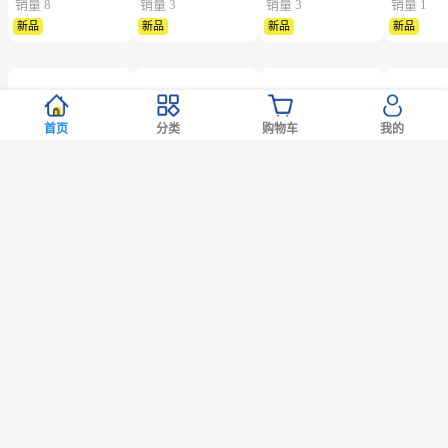
销量 8
销量 3
销量 3
销量 1
新品
新品
新品
新品
首页
分类
购物车
我的
2号仓-松本
2号仓-
2号仓-
2
88直降
88满减
88满减
88满减
清matsukiyo 帝国制
matsukiyo 人工泪液
ROHTO乐敦Vita 40α
ROHTO乐
药 缓解筋骨疼痛ID
滴眼液 0.5ml×30支
维他命舒缓疲劳眼药
40α维他
温感贴 14cm×10cm
裸眼/隐形眼镜两用
水 清凉度3
清凉眼药水
1,311
618
298
298
日元
日元
日元
日元



28片【第2类医药
【第3类医药品】
12ml【第3类医药
12ml【
约57.43元
约27.07元
约13.05元
约13.05元
品】
【寒冷地区勿拍，易
品】【寒冷地区勿
品】【寒
销量 10000+
销量 10000+
销量 10000+
销量 1000
冻结】
拍，易冻结】
拍，易冻
热卖
松本清限定
热卖
松本清限定
热卖
热卖
暂时缺货