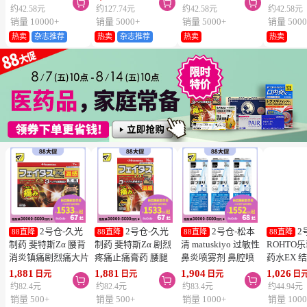



维生素C深
约42.58元
约127.74元
约42.58元
约42.58元
片
销量 10000+
销量 5000+
销量 5000+
销量 5000
热卖
杂志推荐
热卖
杂志推荐
热卖
热卖
2号仓-久光
2号仓-久光
2号仓-松本
2
88直降
88直降
88直降
88直降
制药 斐特斯Zα 腰背
制药 斐特斯Zα 剧烈
清 matuskiyo 过敏性
ROHTO
消炎镇痛剧烈痛大片
疼痛止痛膏药 腰腿
鼻炎喷雾剂 鼻腔喷
药水EX 
膏药贴 温感
疼痛 温感 7×10cm
雾 缓解鼻塞流涕
药水 0.5m
1,881
1,881
1,904
1,026
日元
日元
日元
日



10×14cm 7贴【第2
14贴【第2类医药
30ml【第2类医药
【第2类
约82.4元
约82.4元
约83.4元
约44.94元
类医药品】
品】
品】 3个装
【寒冷地
销量 500+
销量 500+
销量 1000+
销量 1000