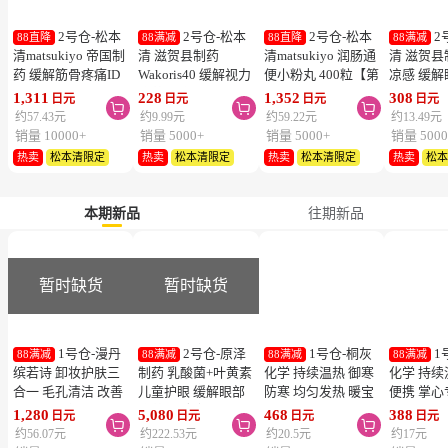
2号仓-松本
2号仓-松本
2号仓-松本
2
88直降
88满减
88直降
88满减
清matsukiyo 帝国制
清 滋贺县制药
清matsukiyo 润肠通
清 滋贺县
药 缓解筋骨疼痛ID
Wakoris40 缓解视力
便小粉丸 400粒【第
凉感 缓
温感贴 14cm×10cm
疲劳改善眼充血眼药
2类医药品】
眼药水 15
1,311
228
1,352
308
日元
日元
日元
日元



28片【第2类医药
水 15ml【第3类医药
医药品】
约57.43元
约9.99元
约59.22元
约13.49元
品】
品】【寒冷地区勿
勿拍，易
销量 10000+
销量 5000+
销量 5000+
销量 5000
拍，易冻结】
热卖
松本清限定
热卖
松本清限定
热卖
松本清限定
热卖
松
本期新品
往期新品
暂时缺货
暂时缺货
1号仓-漫丹
2号仓-原泽
1号仓-桐灰
1
88满减
88满减
88满减
88满减
缤若诗 卸妆护肤三
制药 乳酸菌+叶黄素
化学 持续温热 御寒
化学 持续
合一 毛孔清洁 改善
儿童护眼 缓解眼部
防寒 均匀发热 暖宝
便携 掌心
暗沉 免洗卸妆水
疲劳 软胶囊 60粒
宝 10片 粘贴型
暖宝宝 1
1,280
5,080
468
388
日元
日元
日元
日元



400ml
型
约56.07元
约222.53元
约20.5元
约17元