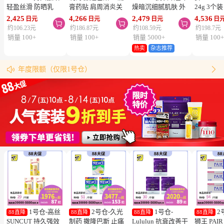
轻盈丝滑 防晒乳
膏药贴 肩周消炎关
燥暗沉细腻肌肤 外
24g 3个
SPF50+ PA++++
节颈椎疼 4.6×7.2cm
泌体精华液保湿面膜
疮 去痘
2,425
4,266
2,479
4,536
日元
日元
日元
日



50ml 3个装 阻隔紫
120贴 3个装【第3类
7片 3个装 Exosome
舒缓炎症
约106.23元
约186.87元
约108.59元
约198.7元
外线 持久耐水 户外
医药品】
增加肌肤弹力透明感
类医药品
销量 100+
销量 100+
销量 5000+
销量 100
防晒 多重保护 清爽
热卖
杂志推荐
松本清购物须知
不粘腻
物流时效（最快4天到达！）


年度限额（仅限1号仓）
同仓库满5000日元包邮（仅限中国大陆地区）
松本清粉丝群来啦！
跳转搜索结果
1号仓-高丝
2号仓-久光
1号仓-
2
88直降
88直降
88直降
88直降
SUNCUT 持久强效
制药 撒隆巴斯 止痛
Lululun 抗衰改善干
狮王 PAI