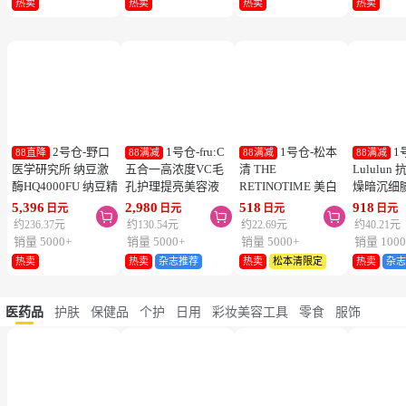
热卖
热卖
热卖
热卖
2号仓-野口
1号仓-fru:C
1号仓-松本
1
88直降
88满减
88满减
88满减
医学研究所 纳豆激
五合一高浓度VC毛
清 THE
Lululu
酶HQ4000FU 纳豆精
孔护理提亮美容液
RETINOTIME 美白
燥暗沉细
胶囊 促进血栓溶解
28ml 减少毛孔 懒人
系列 维C诱导体 烟
泌体精华
5,396
2,980
518
918
日元
日元
日元
日元



降三高 120粒
护肤
酰胺 奢华面膜 1片
7片 Exos
约236.37元
约130.54元
约22.69元
约40.21元
肤弹力透
销量 5000+
销量 5000+
销量 5000+
销量 1000
热卖
热卖
杂志推荐
热卖
松本清限定
热卖
杂
医药品
护肤
保健品
个护
日用
彩妆美容工具
零食
服饰