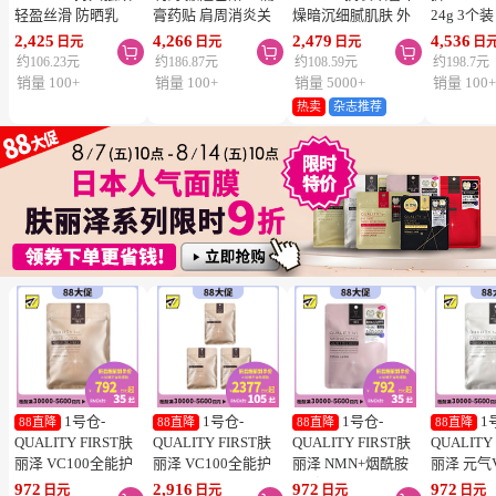
轻盈丝滑 防晒乳
膏药贴 肩周消炎关
燥暗沉细腻肌肤 外
24g 3个
SPF50+ PA++++
节颈椎疼 4.6×7.2cm
泌体精华液保湿面膜
疮 去痘
2,425
4,266
2,479
4,536
日元
日元
日元
日



50ml 3个装 阻隔紫
120贴 3个装【第3类
7片 3个装 Exosome
舒缓炎症
约106.23元
约186.87元
约108.59元
约198.7元
外线 持久耐水 户外
医药品】
增加肌肤弹力透明感
类医药品
销量 100+
销量 100+
销量 5000+
销量 100
防晒 多重保护 清爽
热卖
杂志推荐
不粘腻
1号仓-
1号仓-
1号仓-
1
88直降
88直降
88直降
88直降
QUALITY FIRST肤
QUALITY FIRST肤
QUALITY FIRST肤
QUALITY
丽泽 VC100全能护
丽泽 VC100全能护
丽泽 NMN+烟酰胺
丽泽 元气
理面膜 7片
理面膜 7片 3个装
多重焕活面膜 7片
白保湿面
972
2,916
972
972
日元
日元
日元
日元