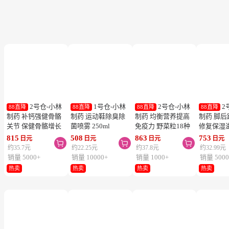
2号仓-小林
1号仓-小林
2号仓-小林
2
88直降
88直降
88直降
88直降
制药 补钙强健骨骼
制药 运动鞋除臭除
制药 均衡营养提高
制药 脚
关节 保健骨骼增长
菌喷雾 250ml
免疫力 野菜粒18种
修复保湿
钙镁片 240粒
蔬菜浓缩纤维素 150
足膏 30g
815
508
863
753
日元
日元
日元
日元



粒 防止便秘促进毒
约35.7元
约22.25元
约37.8元
约32.99元
素排泄
销量 5000+
销量 10000+
销量 1000+
销量 5000
热卖
热卖
热卖
热卖