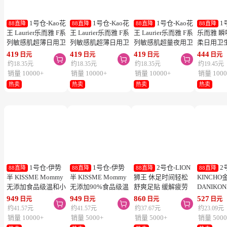
1号仓-Kao花
1号仓-Kao花
1号仓-Kao花
1
88直降
88直降
88直降
88直降
王 Laurier乐而雅 F系
王 Laurier乐而雅 F系
王 Laurier乐而雅 F系
乐而雅 
列敏感肌超薄日用卫
列敏感肌超薄日用卫
列敏感肌超量夜用卫
柔日用卫
生巾 有护翼 25cm17
生巾 有护翼 22.5cm
生巾 有护翼 40cm 7
翼 20.5cm
419
419
419
444
日元
日元
日元
日元



片
20片
片
列零触感
约18.35元
约18.35元
约18.35元
约19.45元
销量 10000+
销量 10000+
销量 10000+
销量 1000
热卖
热卖
热卖
热卖
1号仓-伊势
1号仓-伊势
2号仓-LION
2
88直降
88直降
88直降
88直降
半 KISSME Mommy
半 KISSME Mommy
狮王 休足时间轻松
KINCHO
无添加食品级温和小
无添加90%食品级温
舒爽足贴 缓解疲劳
DANIKO
熊防晒霜 儿童防晒
和小熊防晒啫喱 儿
18片
被褥用清
949
949
860
527
日元
日元
日元
日元



霜 SPF50+ PA++++
童防晒霜 SPF33／
2个装
约41.57元
约41.57元
约37.67元
约23.09元
50g
PA+++ 100g
销量 10000+
销量 5000+
销量 5000+
销量 5000