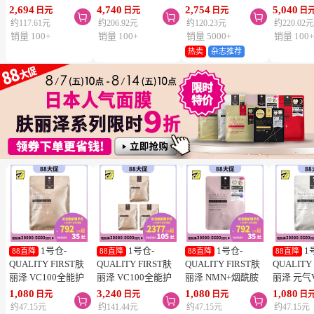
SPF50+ PA++++
节颈椎疼 4.6×7.2cm
泌体精华液保湿面膜
疮 去痘
2,694
4,740
2,754
5,040
日元
日元
日元
日



50ml 3个装 阻隔紫
120贴 3个装【第3类
7片 3个装 Exosome
舒缓炎症
约117.61元
约206.92元
约120.23元
约220.02
外线 持久耐水 户外
医药品】
增加肌肤弹力透明感
类医药品
销量 100+
销量 100+
销量 5000+
销量 100
防晒 多重保护 清爽
热卖
杂志推荐
不粘腻
1号仓-
1号仓-
1号仓-
1
88直降
88直降
88直降
88直降
QUALITY FIRST肤
QUALITY FIRST肤
QUALITY FIRST肤
QUALITY
丽泽 VC100全能护
丽泽 VC100全能护
丽泽 NMN+烟酰胺
丽泽 元气
理面膜 7片
理面膜 7片 3个装
多重焕活面膜 7片
白保湿面
1,080
3,240
1,080
1,080
日元
日元
日元
日



维生素C深
约47.15元
约141.44元
约47.15元
约47.15元