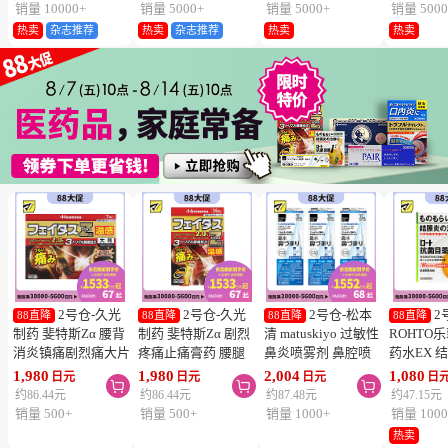
片
销量 10000+
销量 5000+
销量 5000+
销量 5000
热卖
杂志推荐
热卖
杂志推荐
热卖
热卖
2号仓-久光
2号仓-久光
2号仓-松本
2
88直降
88直降
88直降
88直降
制药 斐特斯Zα 腰背
制药 斐特斯Zα 剧烈
清 matuskiyo 过敏性
ROHTO
消炎镇痛剧烈痛大片
疼痛止痛膏药 腰腿
鼻炎喷雾剂 鼻腔喷
药水EX 
膏药贴 温感
疼痛 温感 7×10cm
雾 缓解鼻塞流涕
药水 0.5m
1,980
1,980
2,004
1,080
日元
日元
日元
日



10×14cm 7贴【第2
14贴【第2类医药
30ml【第2类医药
【第2类
约86.44元
约86.44元
约87.48元
约47.15元
类医药品】
品】
品】 3个装
【寒冷地
销量 500+
销量 500+
销量 1000+
销量 1000
冻结】
热卖