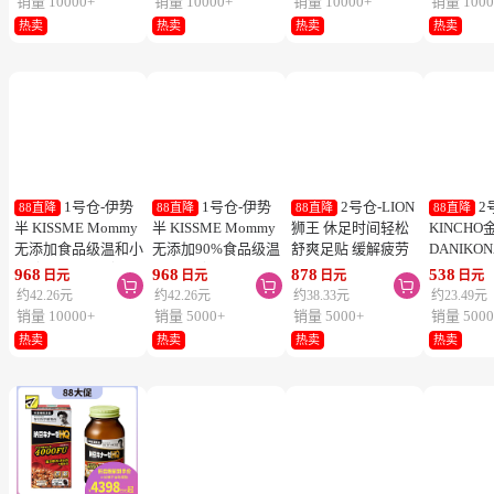
1号仓-Kao花
1号仓-Kao花
1号仓-Kao花
1
88直降
88直降
88直降
88直降
王 Laurier乐而雅 F系
王 Laurier乐而雅 F系
王 Laurier乐而雅 F系
乐而雅 
列敏感肌超薄日用卫
列敏感肌超薄日用卫
列敏感肌超量夜用卫
柔日用卫
生巾 有护翼 25cm17
生巾 有护翼 22.5cm
生巾 有护翼 40cm 7
翼 20.5cm
428
428
428
458
日元
日元
日元
日元



片
20片
片
列零触感
约18.68元
约18.68元
约18.68元
约19.99元
销量 10000+
销量 10000+
销量 10000+
销量 1000
热卖
热卖
热卖
热卖
1号仓-伊势
1号仓-伊势
2号仓-LION
2
88直降
88直降
88直降
88直降
半 KISSME Mommy
半 KISSME Mommy
狮王 休足时间轻松
KINCHO
无添加食品级温和小
无添加90%食品级温
舒爽足贴 缓解疲劳
DANIKO
熊防晒霜 儿童防晒
和小熊防晒啫喱 儿
18片
被褥用清
968
968
878
538
日元
日元
日元
日元



霜 SPF50+ PA++++
童防晒霜 SPF33／
2个装
约42.26元
约42.26元
约38.33元
约23.49元
50g
PA+++ 100g
销量 10000+
销量 5000+
销量 5000+
销量 5000
热卖
热卖
热卖
热卖