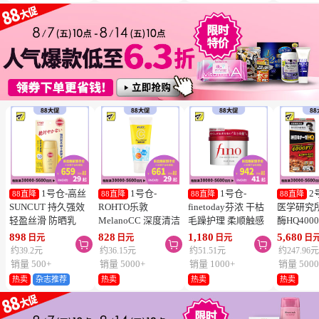
1号仓-高丝
1号仓-
1号仓-
2
88直降
88直降
88直降
88直降
SUNCUT 持久强效
ROHTO乐敦
finetoday芬浓 干枯
医学研究
轻盈丝滑 防晒乳
MelanoCC 深度清洁
毛躁护理 柔顺触感
酶HQ400
SPF50+ PA++++
酵素洗面奶 130g
滋润修护 发膜 230g
胶囊 促
898
828
1,180
5,680
日元
日元
日元
日



50ml
降三高 12
约39.2元
约36.15元
约51.51元
约247.96
销量 500+
销量 5000+
销量 1000+
销量 5000
热卖
杂志推荐
热卖
热卖
热卖