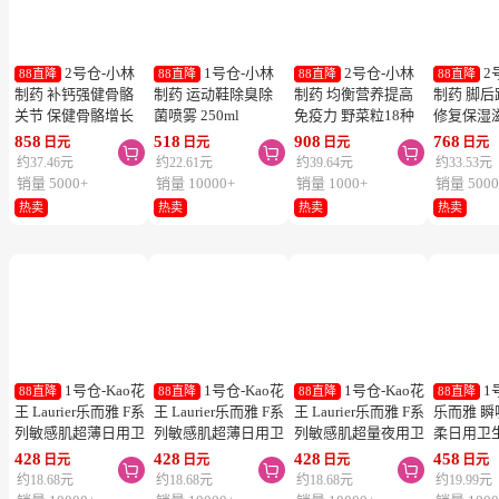
2号仓-小林
1号仓-小林
2号仓-小林
2
88直降
88直降
88直降
88直降
制药 补钙强健骨骼
制药 运动鞋除臭除
制药 均衡营养提高
制药 脚
关节 保健骨骼增长
菌喷雾 250ml
免疫力 野菜粒18种
修复保湿
钙镁片 240粒
蔬菜浓缩纤维素 150
足膏 30g
858
518
908
768
日元
日元
日元
日元



粒 防止便秘促进毒
约37.46元
约22.61元
约39.64元
约33.53元
素排泄
销量 5000+
销量 10000+
销量 1000+
销量 5000
热卖
热卖
热卖
热卖