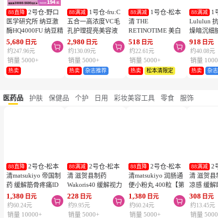
2号仓-野口
1号仓-fru:C
1号仓-松本
1
88直降
88满减
88满减
88满减
医学研究所 纳豆激
五合一高浓度VC毛
清 THE
Lululu
酶HQ4000FU 纳豆精
孔护理提亮美容液
RETINOTIME 美白
燥暗沉细
胶囊 促进血栓溶解
28ml 减少毛孔 懒人
系列 维C诱导体 烟
泌体精华
5,680
2,980
518
918
日元
日元
日元
日元



降三高 120粒
护肤
酰胺 奢华面膜 1片
7片 Exos
约247.96元
约130.09元
约22.61元
约40.08元
肤弹力透
销量 5000+
销量 5000+
销量 5000+
销量 1000
热卖
热卖
杂志推荐
热卖
松本清限定
热卖
杂
医药品
护肤
保健品
个护
日用
彩妆美容工具
零食
服饰