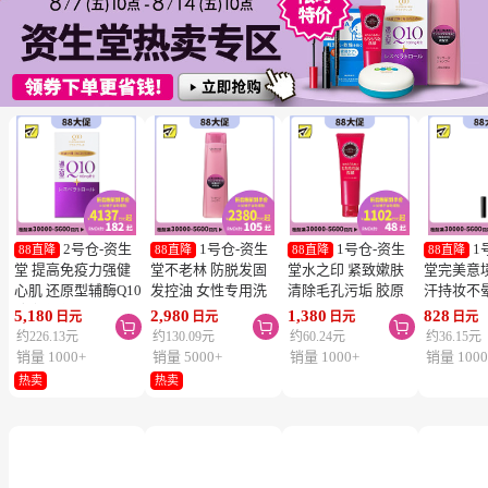
2号仓-资生
1号仓-资生
1号仓-资生
1
88直降
88直降
88直降
88直降
堂 提高免疫力强健
堂不老林 防脱发固
堂水之印 紧致嫰肤
堂完美意
心肌 还原型辅酶Q10
发控油 女性专用洗
清除毛孔污垢 胶原
汗持妆不
胶囊白金版 60粒
发水 240ml
蛋白洗面奶 130g
旋转眉笔 B
5,180
2,980
1,380
828
日元
日元
日元
日元



SHISEIDO 美容养颜
SHISEIDO SERUM
SHISEIDO
棕色 0.17
约226.13元
约130.09元
约60.24元
约36.15元
补元气抗衰 维护心
NOIR 促进血液循环
AQUALABEL 温和
SHISEIDO
销量 1000+
销量 5000+
销量 1000+
销量 1000
血管健康
去除污垢皮脂
洗净不紧绷
INTEGR
热卖
热卖
笔触顺滑