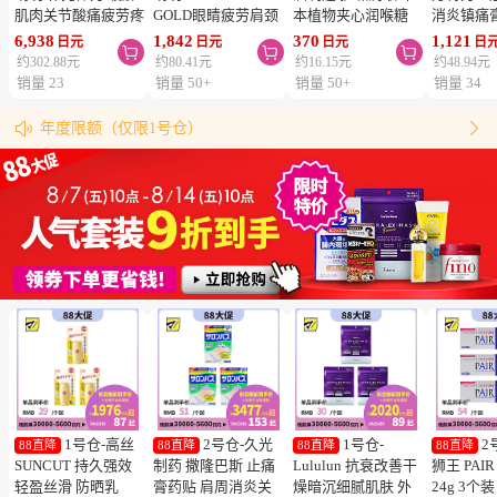
肌肉关节酸痛疲劳疼
GOLD眼睛疲劳肩颈
本植物夹心润喉糖
消炎镇痛
痛 补充维生素B 270
腰疼止痛片 改善眼
黑蜜草本味 76g
7×10mm
6,938
1,842
370
1,121
日元
日元
日元
日



片【第3类医药品】
疲劳肌肉关节痛手脚
类医药品】
约302.88元
约80.41元
约16.15元
约48.94元
Alinamin A 补充维
麻木 21粒【第３类
VANTEL
销量 23
销量 50+
销量 50+
销量 34
松本清购物须知
生素B 疲劳轻减 舒
医药品】
僵硬腰痛
物流时效（最快4天到达！）
缓眼疲劳
年度限额（仅限1号仓）


同仓库满5000日元包邮（仅限中国大陆地区）
松本清粉丝群来啦！
跳转搜索结果
1号仓-高丝
2号仓-久光
1号仓-
2
88直降
88直降
88直降
88直降
SUNCUT 持久强效
制药 撒隆巴斯 止痛
Lululun 抗衰改善干
狮王 PAI
轻盈丝滑 防晒乳
膏药贴 肩周消炎关
燥暗沉细腻肌肤 外
24g 3个