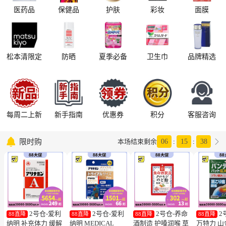
医药品
保健品
护肤
彩妆
面膜
松本清限定
防晒
夏季必备
卫生巾
品牌精选
每周二上新
新手指南
优惠券
积分
客服咨询

限时购

本场结束剩余
06
:
15
:
37
2号仓-爱利
2号仓-爱利
2号仓-养命
2
88直降
88直降
88直降
88直降
纳明 补充体力 缓解
纳明 MEDICAL
酒制造 护嗓润喉 草
万特力 